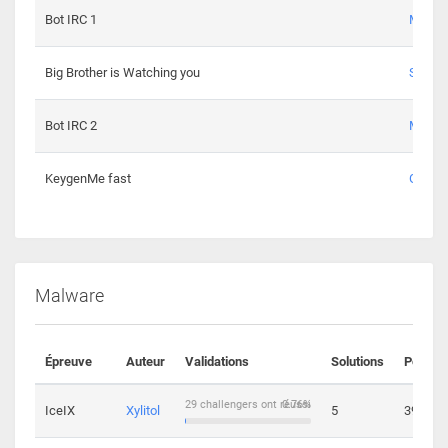
Bot IRC 1
Maxou
Big Brother is Watching you
Sopho
Bot IRC 2
Maxou
KeygenMe fast
Ge0
Malware
Épreuve
Auteur
Validations
Solutions
Points
29 challengers ont réussi
0.76%
IceIX
Xylitol
5
39