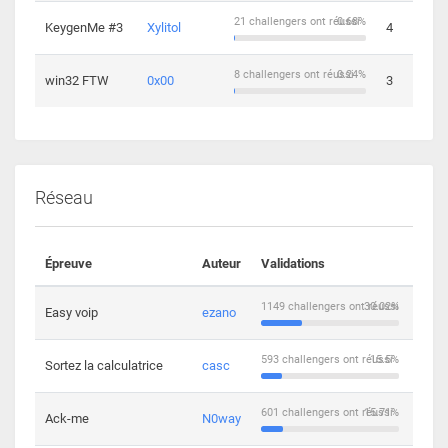
21 challengers ont réussi
0.68%
KeygenMe #3
Xylitol
4
8 challengers ont réussi
0.24%
win32 FTW
0x00
3
Réseau
Épreuve
Auteur
Validations
Solu
1149 challengers ont réussi
30.02%
Easy voip
ezano
10
593 challengers ont réussi
15.5%
Sortez la calculatrice
casc
14
601 challengers ont réussi
15.71%
Ack-me
N0way
5