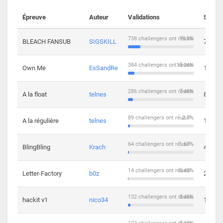
Épreuve
Auteur
Validations
Soluti
738 challengers ont réussi
19.3%
BLEACH FANSUB
SIGSKILL
7
384 challengers ont réussi
10.04%
Own Me
EsSandRe
13
286 challengers ont réussi
7.48%
A la float
telnes
8
89 challengers ont réussi
2.7%
A la régulière
telnes
10
64 challengers ont réussi
1.67%
BlingBling
Krach
4
14 challengers ont réussi
0.43%
Letter-Factory
b0z
2
132 challengers ont réussi
3.45%
hackit v1
nico34
12