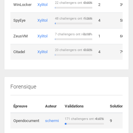
22 challengers ont réussi
0.65%
WinLocker
Xylitol
2
39
48 challengers ont réussi
1.26%
SpyEye
Xylitol
4
58
7 challengers ont réussi
0.18%
ZeusVM
Xylitol
1
60
20 challengers ont réussi
0.52%
Citadel
Xylitol
4
79
Forensique
Épreuve
Auteur
Validations
Solutions
171 challengers ont réussi
4.47%
Opendocument
schermi
9