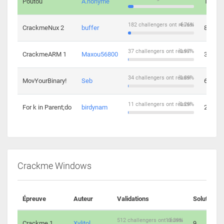
Poutou
A.nonyme
14
182 challengers ont réussi
4.76%
CrackmeNux 2
buffer
8
37 challengers ont réussi
0.97%
CrackmeARM 1
Maxou56800
3
34 challengers ont réussi
0.89%
MovYourBinary!
Seb
6
11 challengers ont réussi
0.29%
For k in Parent;do
birdynam
2
Crackme Windows
Épreuve
Auteur
Validations
Solutions
512 challengers ont réussi
13.39%
Crackme 1
Xylitol
9