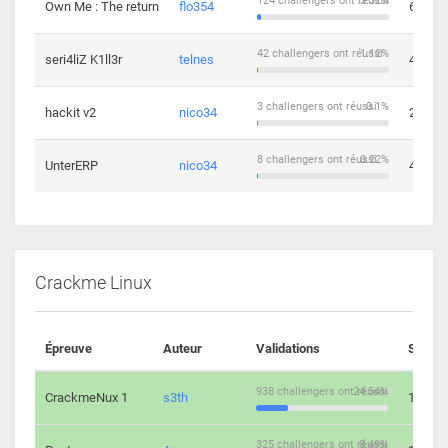
124 challengers ont réussi
3.32%
Own Me : The return
flo354
6
42 challengers ont réussi
1.12%
seri4liZ K1ll3r
telnes
4
3 challengers ont réussi
0.1%
hackit v2
nico34
2
8 challengers ont réussi
0.22%
UnterERP
nico34
4
Crackme Linux
Épreuve
Auteur
Validations
Soluti
938 challengers ont réussi
24.54%
CrackmeNux 1
s3th
14
325 challengers ont réussi
8.49%