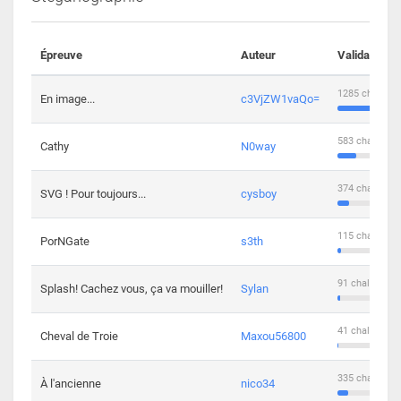
Épreuve
Auteur
Validations
1285 challeng
En image...
c3VjZW1vaQo=
583 challenge
Cathy
N0way
374 challenge
SVG ! Pour toujours...
cysboy
115 challenge
PorNGate
s3th
91 challengers
Splash! Cachez vous, ça va mouiller!
Sylan
41 challengers
Cheval de Troie
Maxou56800
335 challenge
À l'ancienne
nico34