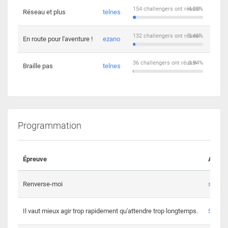
154 challengers ont réussi
4.03%
Réseau et plus
telnes
5
132 challengers ont réussi
3.46%
En route pour l'aventure !
ezano
4
36 challengers ont réussi
0.94%
Braille pas
telnes
8
Programmation
Épreuve
Auteur
Renverse-moi
s3th
Il vaut mieux agir trop rapidement qu'attendre trop longtemps.
Spl3en