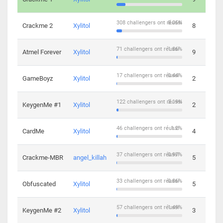
308 challengers ont réussi
8.05%
Crackme 2
Xylitol
8
71 challengers ont réussi
1.86%
Atmel Forever
Xylitol
9
17 challengers ont réussi
0.44%
GameBoyz
Xylitol
2
122 challengers ont réussi
3.19%
KeygenMe #1
Xylitol
2
46 challengers ont réussi
1.2%
CardMe
Xylitol
4
37 challengers ont réussi
0.97%
Crackme-MBR
angel_killah
5
33 challengers ont réussi
0.86%
Obfuscated
Xylitol
5
57 challengers ont réussi
1.49%
KeygenMe #2
Xylitol
3