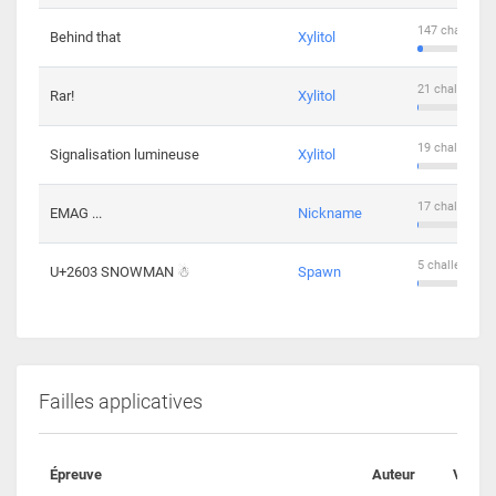
147 challenge
Behind that
Xylitol
21 challengers
Rar!
Xylitol
19 challengers
Signalisation lumineuse
Xylitol
17 challengers
EMAG ...
Nickname
5 challengers 
U+2603 SNOWMAN ☃
Spawn
Failles applicatives
Épreuve
Auteur
Valida