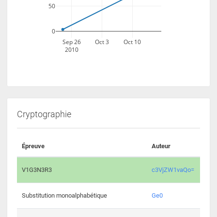
50
0
Sep 26
Oct 3
Oct 10
2010
Cryptographie
Épreuve
Auteur
Vali
2194 
V1G3N3R3
c3VjZW1vaQo=
2041 
Substitution monoalphabétique
Ge0