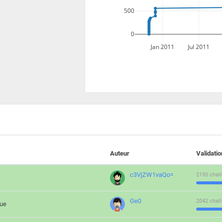
500
0
Jan 2011
Jul 2011
Auteur
Validati
c3VjZW1vaQo=
2195 chall
Ge0
2042 chall
que