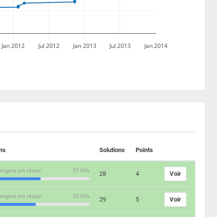
Jan 2012
Jul 2012
Jan 2013
Jul 2013
Jan 2014
ons
Solutions
Points
engers ont réussi
57.34%
28
4
Voir
engers ont réussi
53.34%
29
5
Voir