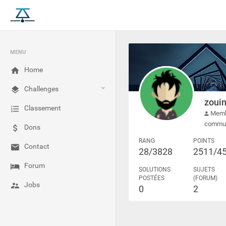
MENU
Home
Challenges
zouin
Classement
Membr
commu
Dons
RANG
POINTS
Contact
28/3828
2511/4
Forum
SOLUTIONS
SUJETS
POSTÉES
(FORUM)
Jobs
0
2