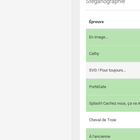
Steganographie
Épreuve
En image...
Cathy
SVG ! Pour toujours...
PorNGate
Splash! Cachez vous, ça va m
Cheval de Troie
À l'ancienne