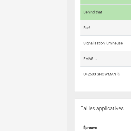
Behind that
Rar!
Signalisation lumineuse
EMAG ...
U+2603 SNOWMAN ☃
Failles applicatives
Épreuve