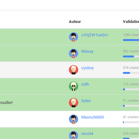
Auteur
Validati
c3VjZW1vaQo=
1285 chall
N0way
583 challe
cysboy
374 challe
s3th
115 challe
Sylan
91 challen
ouiller!
Maxou56800
41 challen
nico34
335 challe