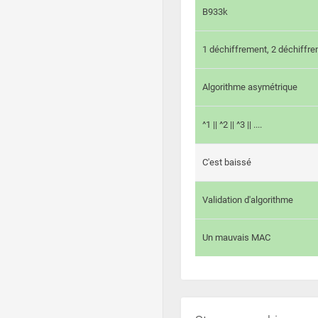
B933k
1 déchiffrement, 2 déchiffre
Algorithme asymétrique
^1 || ^2 || ^3 || ....
C'est baissé
Validation d'algorithme
Un mauvais MAC