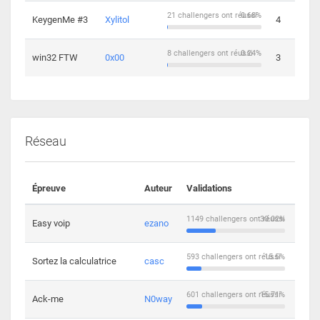
21 challengers ont réussi
0.68%
KeygenMe #3
Xylitol
4
8 challengers ont réussi
0.24%
win32 FTW
0x00
3
Réseau
Épreuve
Auteur
Validations
Solu
1149 challengers ont réussi
30.02%
Easy voip
ezano
10
593 challengers ont réussi
15.5%
Sortez la calculatrice
casc
14
601 challengers ont réussi
15.71%
Ack-me
N0way
5