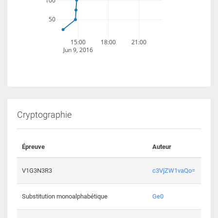
100
50
15:00
18:00
21:00
Jun 9, 2016
Cryptographie
Épreuve
Auteur
Vali
2194 
V1G3N3R3
c3VjZW1vaQo=
2041 
Substitution monoalphabétique
Ge0