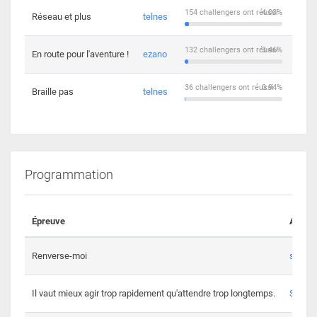
154 challengers ont réussi
4.03%
Réseau et plus
telnes
5
132 challengers ont réussi
3.46%
En route pour l'aventure !
ezano
4
36 challengers ont réussi
0.94%
Braille pas
telnes
8
Programmation
Épreuve
Auteur
Renverse-moi
s3th
Il vaut mieux agir trop rapidement qu'attendre trop longtemps.
Spl3en