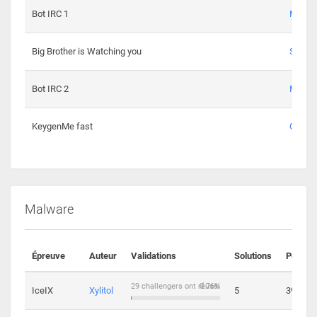
Bot IRC 1
Maxou
Big Brother is Watching you
Sopho
Bot IRC 2
Maxou
KeygenMe fast
Ge0
Malware
Épreuve
Auteur
Validations
Solutions
Points
29 challengers ont réussi
0.76%
IceIX
Xylitol
5
39