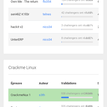
124 challengers ont réussi
3.32%
Own Me : The return
flo354
6
42 challengers ont réussi
1.12%
seri4liZ K1ll3r
telnes
4
3 challengers ont réussi
0.1%
hackit v2
nico34
2
8 challengers ont réussi
0.22%
UnterERP
nico34
4
Crackme Linux
Épreuve
Auteur
Validations
Soluti
938 challengers ont réussi
24.54%
CrackmeNux 1
s3th
14
325 challengers ont réussi
8.49%