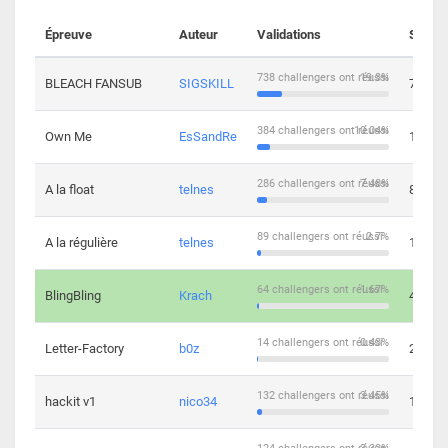
Épreuve
Auteur
Validations
Soluti
738 challengers ont réussi
19.3%
BLEACH FANSUB
SIGSKILL
7
384 challengers ont réussi
10.04%
Own Me
EsSandRe
13
286 challengers ont réussi
7.48%
A la float
telnes
8
89 challengers ont réussi
2.7%
A la régulière
telnes
10
64 challengers ont réussi
1.67%
BlingBling
Krach
4
14 challengers ont réussi
0.43%
Letter-Factory
b0z
2
132 challengers ont réussi
3.45%
hackit v1
nico34
12