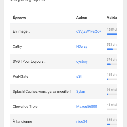
Épreuve
Auteur
Validations
1285 challeng
En image...
c3VjZW1vaQo=
583 challenge
Cathy
N0way
374 challenge
SVG ! Pour toujours...
cysboy
115 challenge
PorNGate
s3th
91 challengers
Splash! Cachez vous, ça va mouiller!
Sylan
41 challengers
Cheval de Troie
Maxou56800
335 challenge
À l'ancienne
nico34