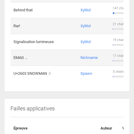
147 challenge
Behind that
Xylitol
21 challengers
Rar!
Xylitol
19 challengers
Signalisation lumineuse
Xylitol
17 challengers
EMAG ...
Nickname
5 challengers 
U+2603 SNOWMAN ☃
Spawn
Failles applicatives
Épreuve
Auteur
Valida