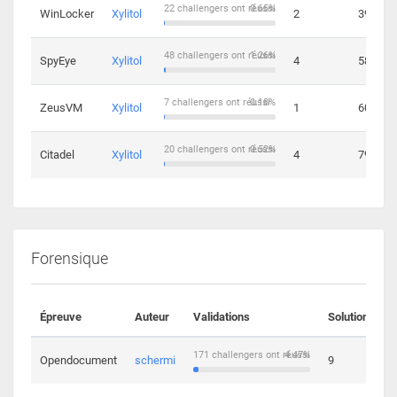
22 challengers ont réussi
0.65%
WinLocker
Xylitol
2
39
48 challengers ont réussi
1.26%
SpyEye
Xylitol
4
58
7 challengers ont réussi
0.18%
ZeusVM
Xylitol
1
60
20 challengers ont réussi
0.52%
Citadel
Xylitol
4
79
Forensique
Épreuve
Auteur
Validations
Solutions
171 challengers ont réussi
4.47%
Opendocument
schermi
9