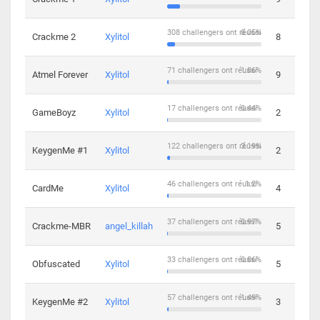
308 challengers ont réussi
8.05%
Crackme 2
Xylitol
8
71 challengers ont réussi
1.86%
Atmel Forever
Xylitol
9
17 challengers ont réussi
0.44%
GameBoyz
Xylitol
2
122 challengers ont réussi
3.19%
KeygenMe #1
Xylitol
2
46 challengers ont réussi
1.2%
CardMe
Xylitol
4
37 challengers ont réussi
0.97%
Crackme-MBR
angel_killah
5
33 challengers ont réussi
0.86%
Obfuscated
Xylitol
5
57 challengers ont réussi
1.49%
KeygenMe #2
Xylitol
3