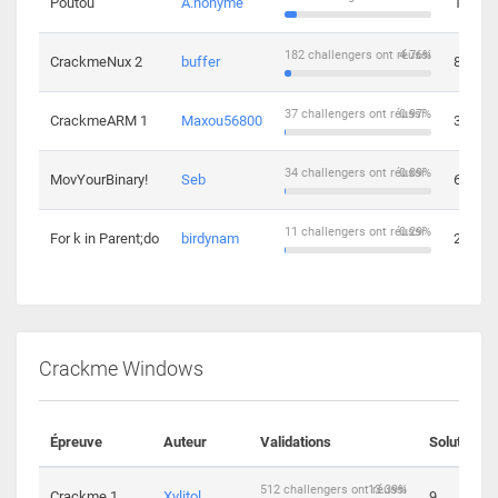
Poutou
A.nonyme
14
182 challengers ont réussi
4.76%
CrackmeNux 2
buffer
8
37 challengers ont réussi
0.97%
CrackmeARM 1
Maxou56800
3
34 challengers ont réussi
0.89%
MovYourBinary!
Seb
6
11 challengers ont réussi
0.29%
For k in Parent;do
birdynam
2
Crackme Windows
Épreuve
Auteur
Validations
Solutions
512 challengers ont réussi
13.39%
Crackme 1
Xylitol
9