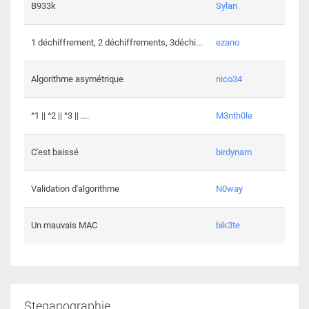
864 c
B933k
Sylan
408 c
1 déchiffrement, 2 déchiffrements, 3déchi...
ezano
146 c
Algorithme asymétrique
nico34
101 c
^1 || ^2 || ^3 || ....
M3nth0le
6 cha
C'est baissé
birdynam
392 c
Validation d'algorithme
N0way
271 c
Un mauvais MAC
bik3te
Steganographie