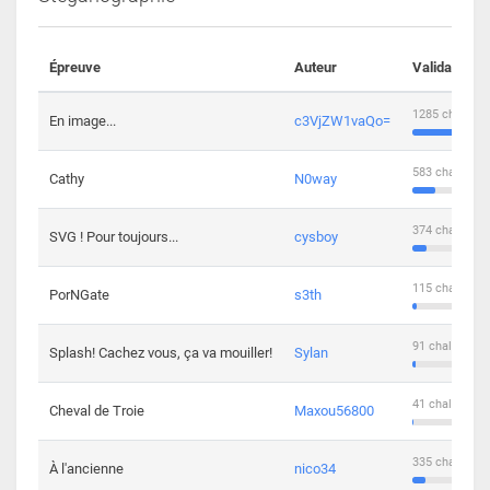
Épreuve
Auteur
Validations
1285 challeng
En image...
c3VjZW1vaQo=
583 challenge
Cathy
N0way
374 challenge
SVG ! Pour toujours...
cysboy
115 challenge
PorNGate
s3th
91 challengers
Splash! Cachez vous, ça va mouiller!
Sylan
41 challengers
Cheval de Troie
Maxou56800
335 challenge
À l'ancienne
nico34