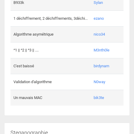
864 c
B933k
Sylan
408 c
1 déchiffrement, 2 déchiffrements, 3déchi...
ezano
146 c
Algorithme asymétrique
nico34
101 c
^1 || ^2 || ^3 || ....
M3nth0le
6 cha
C'est baissé
birdynam
392 c
Validation d'algorithme
N0way
271 c
Un mauvais MAC
bik3te
Steganographie