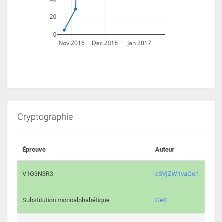
20
0
Nov 2016
Dec 2016
Jan 2017
Cryptographie
Épreuve
Auteur
Vali
2195 
V1G3N3R3
c3VjZW1vaQo=
2042 
Substitution monoalphabétique
Ge0