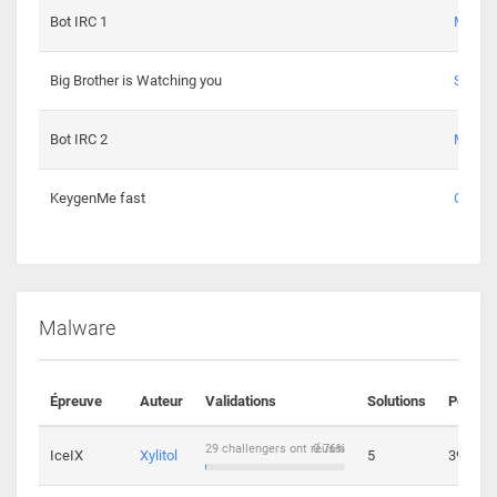
Bot IRC 1
Maxou
Big Brother is Watching you
Sopho
Bot IRC 2
Maxou
KeygenMe fast
Ge0
Malware
Épreuve
Auteur
Validations
Solutions
Points
29 challengers ont réussi
0.76%
IceIX
Xylitol
5
39