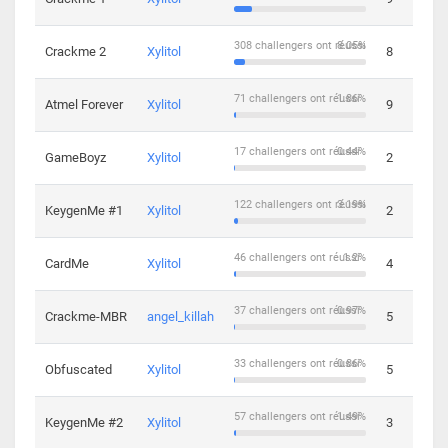
308 challengers ont réussi
8.05%
Crackme 2
Xylitol
8
71 challengers ont réussi
1.86%
Atmel Forever
Xylitol
9
17 challengers ont réussi
0.44%
GameBoyz
Xylitol
2
122 challengers ont réussi
3.19%
KeygenMe #1
Xylitol
2
46 challengers ont réussi
1.2%
CardMe
Xylitol
4
37 challengers ont réussi
0.97%
Crackme-MBR
angel_killah
5
33 challengers ont réussi
0.86%
Obfuscated
Xylitol
5
57 challengers ont réussi
1.49%
KeygenMe #2
Xylitol
3