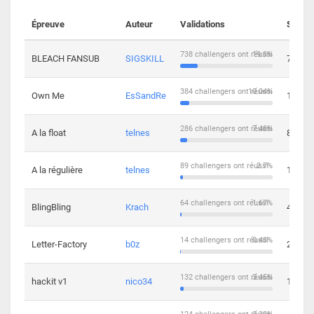
Épreuve
Auteur
Validations
Soluti
738 challengers ont réussi
19.3%
BLEACH FANSUB
SIGSKILL
7
384 challengers ont réussi
10.04%
Own Me
EsSandRe
13
286 challengers ont réussi
7.48%
A la float
telnes
8
89 challengers ont réussi
2.7%
A la régulière
telnes
10
64 challengers ont réussi
1.67%
BlingBling
Krach
4
14 challengers ont réussi
0.43%
Letter-Factory
b0z
2
132 challengers ont réussi
3.45%
hackit v1
nico34
12