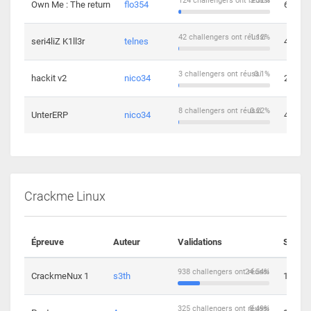
124 challengers ont réussi
3.32%
Own Me : The return
flo354
6
42 challengers ont réussi
1.12%
seri4liZ K1ll3r
telnes
4
3 challengers ont réussi
0.1%
hackit v2
nico34
2
8 challengers ont réussi
0.22%
UnterERP
nico34
4
Crackme Linux
Épreuve
Auteur
Validations
Soluti
938 challengers ont réussi
24.54%
CrackmeNux 1
s3th
14
325 challengers ont réussi
8.49%