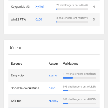
21 challengers ont réussi
0.68%
KeygenMe #3
Xylitol
4
8 challengers ont réussi
0.24%
win32 FTW
0x00
3
Réseau
Épreuve
Auteur
Validations
Solu
1149 challengers ont réussi
30.02%
Easy voip
ezano
10
593 challengers ont réussi
15.5%
Sortez la calculatrice
casc
14
601 challengers ont réussi
15.71%
Ack-me
N0way
5