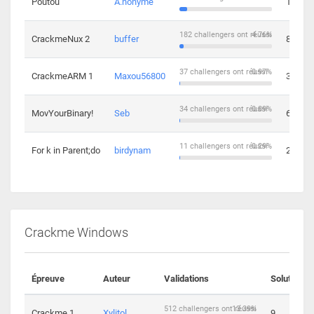
Poutou
A.nonyme
14
182 challengers ont réussi
4.76%
CrackmeNux 2
buffer
8
37 challengers ont réussi
0.97%
CrackmeARM 1
Maxou56800
3
34 challengers ont réussi
0.89%
MovYourBinary!
Seb
6
11 challengers ont réussi
0.29%
For k in Parent;do
birdynam
2
Crackme Windows
Épreuve
Auteur
Validations
Solutions
512 challengers ont réussi
13.39%
Crackme 1
Xylitol
9