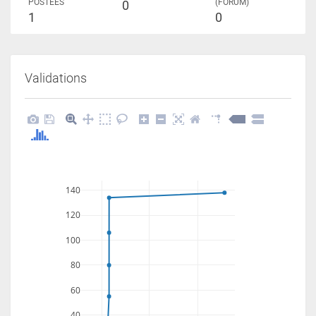
POSTÉES
(FORUM)
0
1
0
Validations
140
120
100
80
60
40