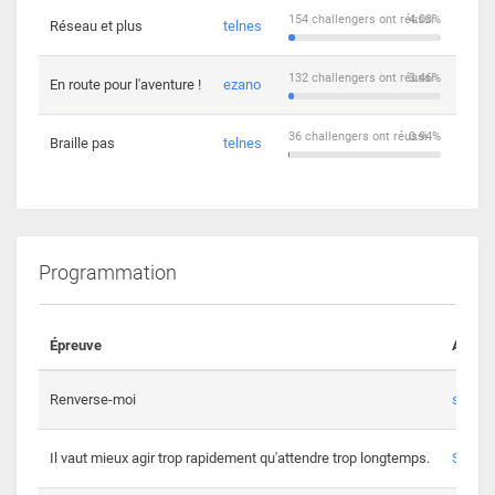
154 challengers ont réussi
4.03%
Réseau et plus
telnes
5
132 challengers ont réussi
3.46%
En route pour l'aventure !
ezano
4
36 challengers ont réussi
0.94%
Braille pas
telnes
8
Programmation
Épreuve
Auteur
Renverse-moi
s3th
Il vaut mieux agir trop rapidement qu'attendre trop longtemps.
Spl3en