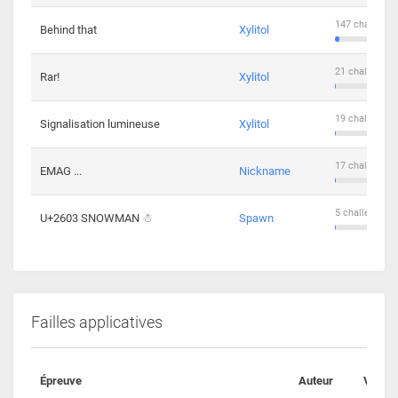
147 challenge
Behind that
Xylitol
21 challengers
Rar!
Xylitol
19 challengers
Signalisation lumineuse
Xylitol
17 challengers
EMAG ...
Nickname
5 challengers 
U+2603 SNOWMAN ☃
Spawn
Failles applicatives
Épreuve
Auteur
Valida