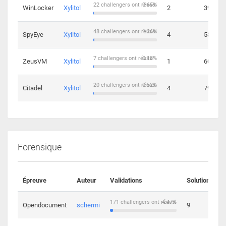
22 challengers ont réussi
0.65%
WinLocker
Xylitol
2
39
48 challengers ont réussi
1.26%
SpyEye
Xylitol
4
58
7 challengers ont réussi
0.18%
ZeusVM
Xylitol
1
60
20 challengers ont réussi
0.52%
Citadel
Xylitol
4
79
Forensique
Épreuve
Auteur
Validations
Solutions
171 challengers ont réussi
4.47%
Opendocument
schermi
9