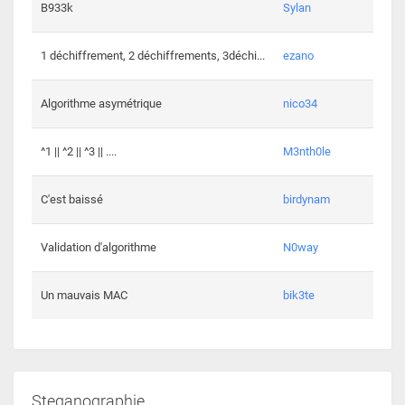
864 c
B933k
Sylan
408 c
1 déchiffrement, 2 déchiffrements, 3déchi...
ezano
146 c
Algorithme asymétrique
nico34
101 c
^1 || ^2 || ^3 || ....
M3nth0le
6 cha
C'est baissé
birdynam
392 c
Validation d'algorithme
N0way
271 c
Un mauvais MAC
bik3te
Steganographie