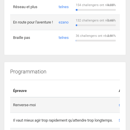
154 challengers ont réussi
4.03%
Réseau et plus
telnes
5
132 challengers ont réussi
3.46%
En route pour l'aventure !
ezano
4
36 challengers ont réussi
0.94%
Braille pas
telnes
8
Programmation
Épreuve
Auteur
Renverse-moi
s3th
Il vaut mieux agir trop rapidement qu'attendre trop longtemps.
Spl3en