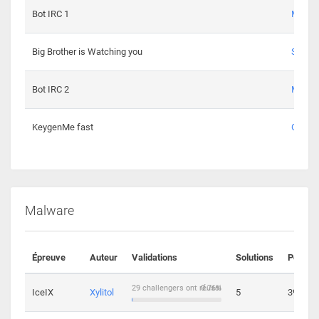
Bot IRC 1
Maxou
Big Brother is Watching you
Sopho
Bot IRC 2
Maxou
KeygenMe fast
Ge0
Malware
Épreuve
Auteur
Validations
Solutions
Points
29 challengers ont réussi
0.76%
IceIX
Xylitol
5
39