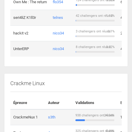
124 challengers ont réussi
3.32%
Own Me : The return
flo354
6
42 challengers ont réussi
1.12%
seri4liZ K1ll3r
telnes
4
3 challengers ont réussi
0.1%
hackit v2
nico34
2
8 challengers ont réussi
0.22%
UnterERP
nico34
4
Crackme Linux
Épreuve
Auteur
Validations
Soluti
938 challengers ont réussi
24.54%
CrackmeNux 1
s3th
14
325 challengers ont réussi
8.49%