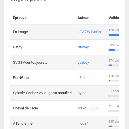
Épreuve
Auteur
Validations
1285 challeng
En image...
c3VjZW1vaQo=
583 challenge
Cathy
N0way
374 challenge
SVG ! Pour toujours...
cysboy
115 challenge
PorNGate
s3th
91 challengers
Splash! Cachez vous, ça va mouiller!
Sylan
41 challengers
Cheval de Troie
Maxou56800
335 challenge
À l'ancienne
nico34