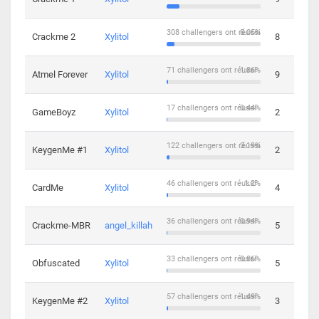
308 challengers ont réussi
8.05%
Crackme 2
Xylitol
8
71 challengers ont réussi
1.86%
Atmel Forever
Xylitol
9
17 challengers ont réussi
0.44%
GameBoyz
Xylitol
2
122 challengers ont réussi
3.19%
KeygenMe #1
Xylitol
2
46 challengers ont réussi
1.2%
CardMe
Xylitol
4
36 challengers ont réussi
0.94%
Crackme-MBR
angel_killah
5
33 challengers ont réussi
0.86%
Obfuscated
Xylitol
5
57 challengers ont réussi
1.49%
KeygenMe #2
Xylitol
3