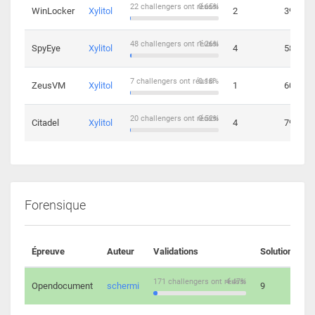
22 challengers ont réussi
0.65%
WinLocker
Xylitol
2
39
48 challengers ont réussi
1.26%
SpyEye
Xylitol
4
58
7 challengers ont réussi
0.18%
ZeusVM
Xylitol
1
60
20 challengers ont réussi
0.52%
Citadel
Xylitol
4
79
Forensique
Épreuve
Auteur
Validations
Solutions
171 challengers ont réussi
4.47%
Opendocument
schermi
9