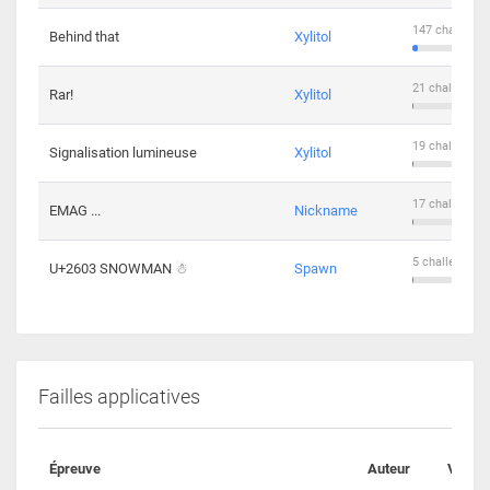
147 challenge
Behind that
Xylitol
21 challengers
Rar!
Xylitol
19 challengers
Signalisation lumineuse
Xylitol
17 challengers
EMAG ...
Nickname
5 challengers 
U+2603 SNOWMAN ☃
Spawn
Failles applicatives
Épreuve
Auteur
Valida