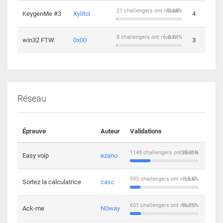
21 challengers ont réussi
0.68%
KeygenMe #3
Xylitol
4
8 challengers ont réussi
0.24%
win32 FTW
0x00
3
Réseau
Épreuve
Auteur
Validations
Solu
1148 challengers ont réussi
30.01%
Easy voip
ezano
10
593 challengers ont réussi
15.5%
Sortez la calculatrice
casc
14
601 challengers ont réussi
15.71%
Ack-me
N0way
5