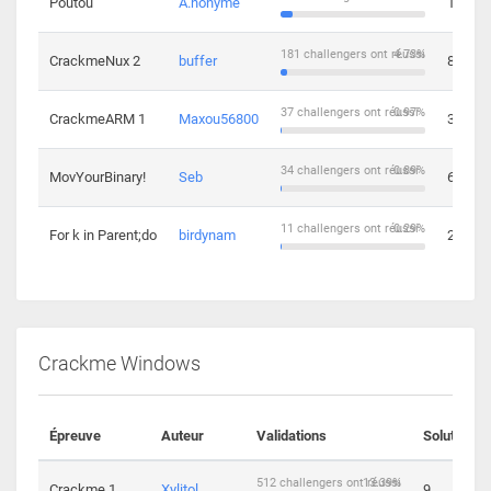
Poutou
A.nonyme
14
181 challengers ont réussi
4.73%
CrackmeNux 2
buffer
8
37 challengers ont réussi
0.97%
CrackmeARM 1
Maxou56800
3
34 challengers ont réussi
0.89%
MovYourBinary!
Seb
6
11 challengers ont réussi
0.29%
For k in Parent;do
birdynam
2
Crackme Windows
Épreuve
Auteur
Validations
Solutions
512 challengers ont réussi
13.39%
Crackme 1
Xylitol
9