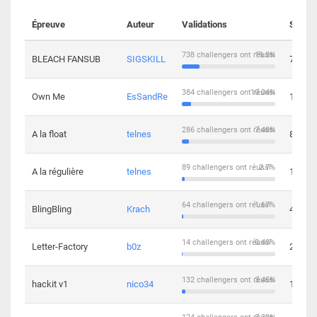
Épreuve
Auteur
Validations
Soluti
738 challengers ont réussi
19.3%
BLEACH FANSUB
SIGSKILL
7
384 challengers ont réussi
10.04%
Own Me
EsSandRe
13
286 challengers ont réussi
7.48%
A la float
telnes
8
89 challengers ont réussi
2.7%
A la régulière
telnes
10
64 challengers ont réussi
1.67%
BlingBling
Krach
4
14 challengers ont réussi
0.43%
Letter-Factory
b0z
2
132 challengers ont réussi
3.45%
hackit v1
nico34
12