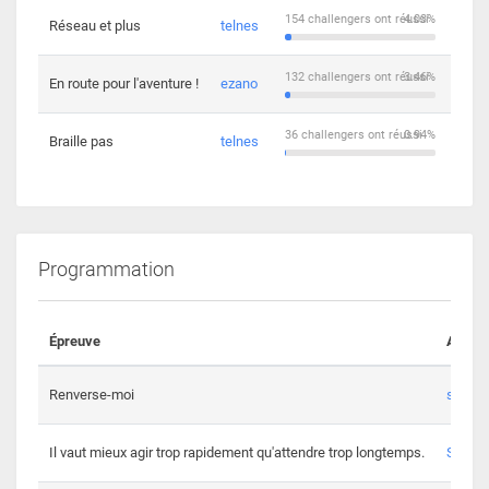
154 challengers ont réussi
4.03%
Réseau et plus
telnes
5
132 challengers ont réussi
3.46%
En route pour l'aventure !
ezano
4
36 challengers ont réussi
0.94%
Braille pas
telnes
8
Programmation
Épreuve
Auteur
Renverse-moi
s3th
Il vaut mieux agir trop rapidement qu'attendre trop longtemps.
Spl3en