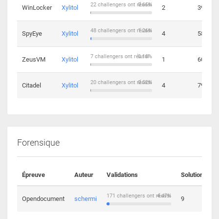
22 challengers ont réussi
0.65%
WinLocker
Xylitol
2
39
48 challengers ont réussi
1.26%
SpyEye
Xylitol
4
58
7 challengers ont réussi
0.18%
ZeusVM
Xylitol
1
60
20 challengers ont réussi
0.52%
Citadel
Xylitol
4
79
Forensique
Épreuve
Auteur
Validations
Solutions
171 challengers ont réussi
4.47%
Opendocument
schermi
9