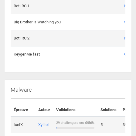
Bot IRC 1
Maxou
Big Brother is Watching you
Sopho
Bot IRC 2
Maxou
KeygenMe fast
Ge0
Malware
Épreuve
Auteur
Validations
Solutions
Points
29 challengers ont réussi
0.76%
IceIX
Xylitol
5
39