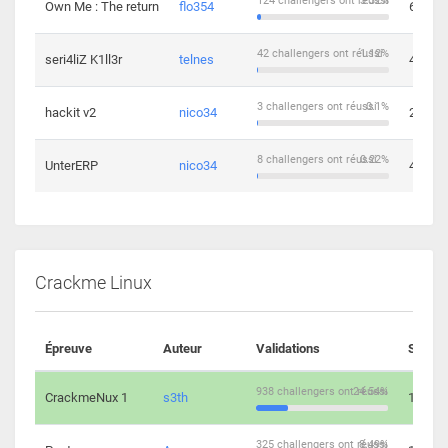
124 challengers ont réussi
3.32%
Own Me : The return
flo354
6
42 challengers ont réussi
1.12%
seri4liZ K1ll3r
telnes
4
3 challengers ont réussi
0.1%
hackit v2
nico34
2
8 challengers ont réussi
0.22%
UnterERP
nico34
4
Crackme Linux
Épreuve
Auteur
Validations
Soluti
938 challengers ont réussi
24.54%
CrackmeNux 1
s3th
14
325 challengers ont réussi
8.49%