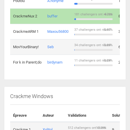
Poutou
A.nonyme
14
181 challengers ont réussi
4.73%
CrackmeNux 2
buffer
8
37 challengers ont réussi
0.97%
CrackmeARM 1
Maxou56800
3
34 challengers ont réussi
0.89%
MovYourBinary!
Seb
6
11 challengers ont réussi
0.29%
For k in Parent;do
birdynam
2
Crackme Windows
Épreuve
Auteur
Validations
Solutions
512 challengers ont réussi
13.39%
Crackme 1
Xylitol
9