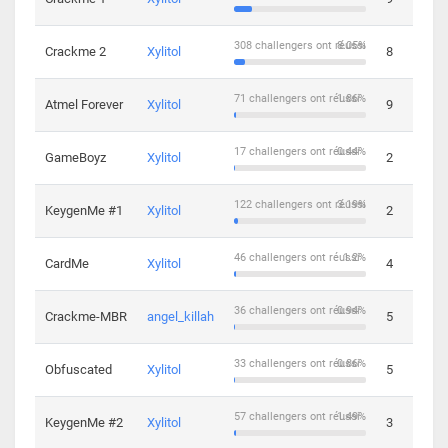
308 challengers ont réussi
8.05%
Crackme 2
Xylitol
8
71 challengers ont réussi
1.86%
Atmel Forever
Xylitol
9
17 challengers ont réussi
0.44%
GameBoyz
Xylitol
2
122 challengers ont réussi
3.19%
KeygenMe #1
Xylitol
2
46 challengers ont réussi
1.2%
CardMe
Xylitol
4
36 challengers ont réussi
0.94%
Crackme-MBR
angel_killah
5
33 challengers ont réussi
0.86%
Obfuscated
Xylitol
5
57 challengers ont réussi
1.49%
KeygenMe #2
Xylitol
3