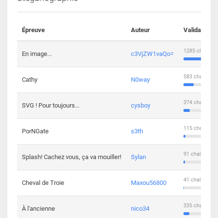
Épreuve
Auteur
Validations
1285 challeng
En image...
c3VjZW1vaQo=
583 challenge
Cathy
N0way
374 challenge
SVG ! Pour toujours...
cysboy
115 challenge
PorNGate
s3th
91 challengers
Splash! Cachez vous, ça va mouiller!
Sylan
41 challengers
Cheval de Troie
Maxou56800
335 challenge
À l'ancienne
nico34