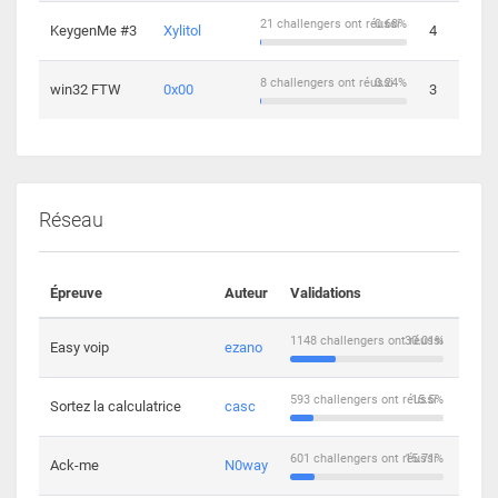
21 challengers ont réussi
0.68%
KeygenMe #3
Xylitol
4
8 challengers ont réussi
0.24%
win32 FTW
0x00
3
Réseau
Épreuve
Auteur
Validations
Solu
1148 challengers ont réussi
30.01%
Easy voip
ezano
10
593 challengers ont réussi
15.5%
Sortez la calculatrice
casc
14
601 challengers ont réussi
15.71%
Ack-me
N0way
5