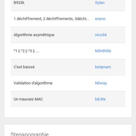
864 c
B933k
Sylan
408 c
1 déchiffrement, 2 déchiffrements, 3déchi...
ezano
146 c
Algorithme asymétrique
nico34
101 c
^1 || ^2 || ^3 || ....
M3nth0le
6 cha
C'est baissé
birdynam
392 c
Validation d'algorithme
N0way
271 c
Un mauvais MAC
bik3te
Steganographie