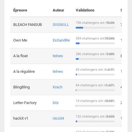
Épreuve
Auteur
Validations
Soluti
738 challengers ont réussi
19.3%
BLEACH FANSUB
SIGSKILL
7
384 challengers ont réussi
10.04%
Own Me
EsSandRe
13
286 challengers ont réussi
7.48%
A la float
telnes
8
89 challengers ont réussi
2.7%
A la régulière
telnes
10
64 challengers ont réussi
1.67%
BlingBling
Krach
4
14 challengers ont réussi
0.43%
Letter-Factory
b0z
2
132 challengers ont réussi
3.45%
hackit v1
nico34
12