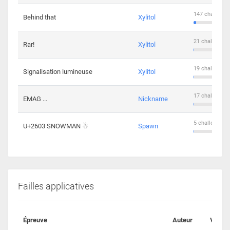
147 challenge
Behind that
Xylitol
21 challengers
Rar!
Xylitol
19 challengers
Signalisation lumineuse
Xylitol
17 challengers
EMAG ...
Nickname
5 challengers 
U+2603 SNOWMAN ☃
Spawn
Failles applicatives
Épreuve
Auteur
Valida