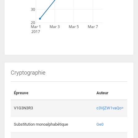
30
20
Mar 1
Mar 3
Mar 5
Mar 7
2017
Cryptographie
Épreuve
Auteur
Vali
2193 
V1G3N3R3
c3VjZW1vaQo=
2041 
Substitution monoalphabétique
Ge0