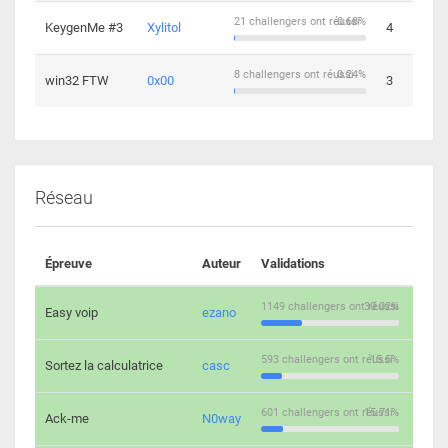
21 challengers ont réussi
0.68%
KeygenMe #3
Xylitol
4
8 challengers ont réussi
0.24%
win32 FTW
0x00
3
Réseau
Épreuve
Auteur
Validations
Solu
1149 challengers ont réussi
30.02%
Easy voip
ezano
10
593 challengers ont réussi
15.5%
Sortez la calculatrice
casc
14
601 challengers ont réussi
15.71%
Ack-me
N0way
5