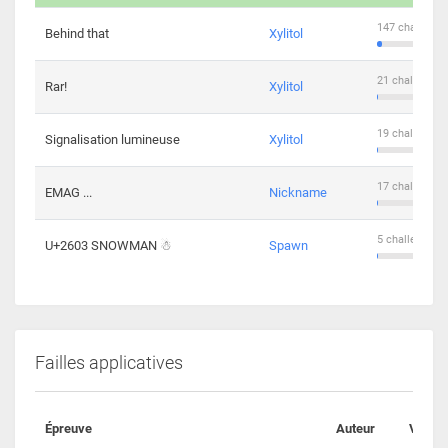
147 challenge
Behind that
Xylitol
21 challengers
Rar!
Xylitol
19 challengers
Signalisation lumineuse
Xylitol
17 challengers
EMAG ...
Nickname
5 challengers 
U+2603 SNOWMAN ☃
Spawn
Failles applicatives
Épreuve
Auteur
Valida