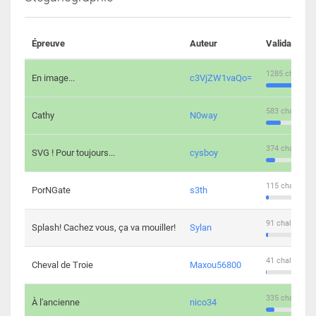
Épreuve
Auteur
Validations
1285 challeng
En image...
c3VjZW1vaQo=
583 challenge
Cathy
N0way
374 challenge
SVG ! Pour toujours...
cysboy
115 challenge
PorNGate
s3th
91 challengers
Splash! Cachez vous, ça va mouiller!
Sylan
41 challengers
Cheval de Troie
Maxou56800
335 challenge
À l'ancienne
nico34