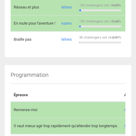
154 challengers ont réussi
4.03%
Réseau et plus
telnes
5
132 challengers ont réussi
3.46%
En route pour l'aventure !
ezano
4
36 challengers ont réussi
0.94%
Braille pas
telnes
8
Programmation
Épreuve
Auteur
Renverse-moi
s3th
Il vaut mieux agir trop rapidement qu'attendre trop longtemps.
Spl3en