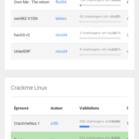
124 challengers ont réussi
3.32%
Own Me : The return
flo354
6
42 challengers ont réussi
1.12%
seri4liZ K1ll3r
telnes
4
3 challengers ont réussi
0.1%
hackit v2
nico34
2
8 challengers ont réussi
0.22%
UnterERP
nico34
4
Crackme Linux
Épreuve
Auteur
Validations
Soluti
938 challengers ont réussi
24.54%
CrackmeNux 1
s3th
14
325 challengers ont réussi
8.49%