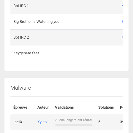
Bot IRC 1
Maxou
Big Brother is Watching you
Sopho
Bot IRC 2
Maxou
KeygenMe fast
Ge0
Malware
Épreuve
Auteur
Validations
Solutions
Points
29 challengers ont réussi
0.76%
IceIX
Xylitol
5
39