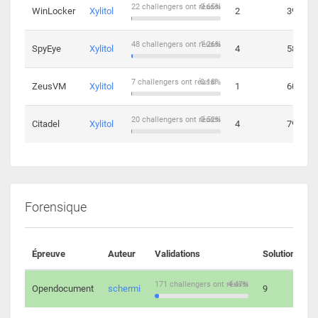
22 challengers ont réussi
0.65%
WinLocker
Xylitol
2
39
48 challengers ont réussi
1.26%
SpyEye
Xylitol
4
58
7 challengers ont réussi
0.18%
ZeusVM
Xylitol
1
60
20 challengers ont réussi
0.52%
Citadel
Xylitol
4
79
Forensique
Épreuve
Auteur
Validations
Solutions
171 challengers ont réussi
4.47%
Opendocument
schermi
9