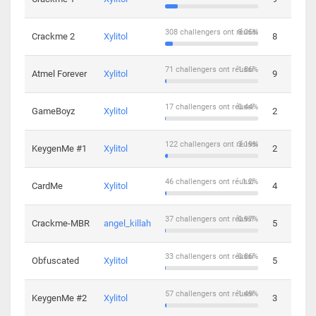
308 challengers ont réussi
8.05%
Crackme 2
Xylitol
8
71 challengers ont réussi
1.86%
Atmel Forever
Xylitol
9
17 challengers ont réussi
0.44%
GameBoyz
Xylitol
2
122 challengers ont réussi
3.19%
KeygenMe #1
Xylitol
2
46 challengers ont réussi
1.2%
CardMe
Xylitol
4
37 challengers ont réussi
0.97%
Crackme-MBR
angel_killah
5
33 challengers ont réussi
0.86%
Obfuscated
Xylitol
5
57 challengers ont réussi
1.49%
KeygenMe #2
Xylitol
3