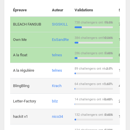
Épreuve
Auteur
Validations
Soluti
738 challengers ont réussi
19.3%
BLEACH FANSUB
SIGSKILL
7
384 challengers ont réussi
10.04%
Own Me
EsSandRe
13
286 challengers ont réussi
7.48%
A la float
telnes
8
89 challengers ont réussi
2.7%
A la régulière
telnes
10
64 challengers ont réussi
1.67%
BlingBling
Krach
4
14 challengers ont réussi
0.43%
Letter-Factory
b0z
2
132 challengers ont réussi
3.45%
hackit v1
nico34
12