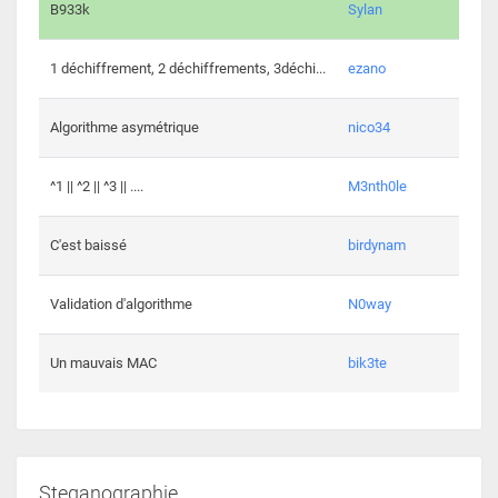
864 c
B933k
Sylan
408 c
1 déchiffrement, 2 déchiffrements, 3déchi...
ezano
146 c
Algorithme asymétrique
nico34
101 c
^1 || ^2 || ^3 || ....
M3nth0le
6 cha
C'est baissé
birdynam
392 c
Validation d'algorithme
N0way
271 c
Un mauvais MAC
bik3te
Steganographie