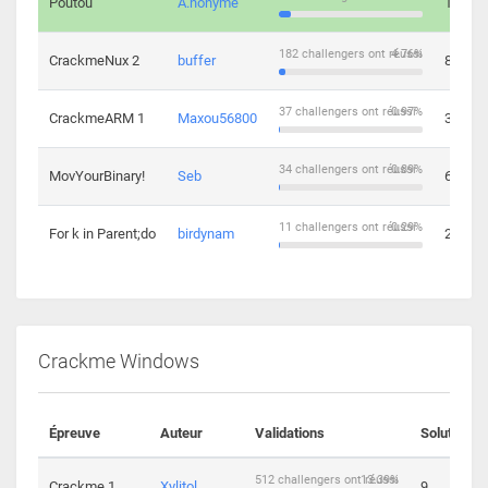
Poutou
A.nonyme
14
182 challengers ont réussi
4.76%
CrackmeNux 2
buffer
8
37 challengers ont réussi
0.97%
CrackmeARM 1
Maxou56800
3
34 challengers ont réussi
0.89%
MovYourBinary!
Seb
6
11 challengers ont réussi
0.29%
For k in Parent;do
birdynam
2
Crackme Windows
Épreuve
Auteur
Validations
Solutions
512 challengers ont réussi
13.39%
Crackme 1
Xylitol
9