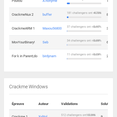
Poutou
A.nonyme
14
181 challengers ont réussi
4.73%
CrackmeNux 2
buffer
8
37 challengers ont réussi
0.97%
CrackmeARM 1
Maxou56800
3
34 challengers ont réussi
0.89%
MovYourBinary!
Seb
6
11 challengers ont réussi
0.29%
For k in Parent;do
birdynam
2
Crackme Windows
Épreuve
Auteur
Validations
Solutions
512 challengers ont réussi
13.39%
Crackme 1
Xylitol
9