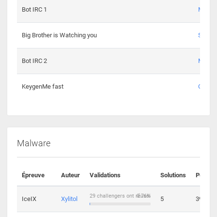
Bot IRC 1
Maxou
Big Brother is Watching you
Sopho
Bot IRC 2
Maxou
KeygenMe fast
Ge0
Malware
Épreuve
Auteur
Validations
Solutions
Points
29 challengers ont réussi
0.76%
IceIX
Xylitol
5
39