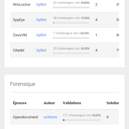
22 challengers ont réussi
0.65%
WinLocker
Xylitol
2
39
48 challengers ont réussi
1.26%
SpyEye
Xylitol
4
58
7 challengers ont réussi
0.18%
ZeusVM
Xylitol
1
60
20 challengers ont réussi
0.52%
Citadel
Xylitol
4
79
Forensique
Épreuve
Auteur
Validations
Solutions
171 challengers ont réussi
4.47%
Opendocument
schermi
9