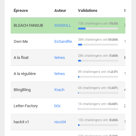
Épreuve
Auteur
Validations
Soluti
738 challengers ont réussi
19.3%
BLEACH FANSUB
SIGSKILL
7
384 challengers ont réussi
10.04%
Own Me
EsSandRe
13
286 challengers ont réussi
7.48%
A la float
telnes
8
89 challengers ont réussi
2.7%
A la régulière
telnes
10
64 challengers ont réussi
1.67%
BlingBling
Krach
4
14 challengers ont réussi
0.43%
Letter-Factory
b0z
2
132 challengers ont réussi
3.45%
hackit v1
nico34
12