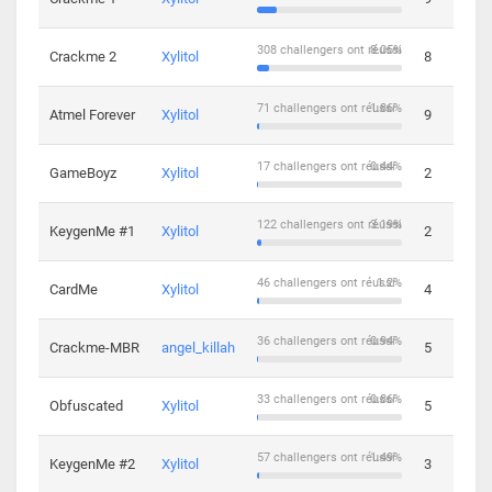
308 challengers ont réussi
8.05%
Crackme 2
Xylitol
8
71 challengers ont réussi
1.86%
Atmel Forever
Xylitol
9
17 challengers ont réussi
0.44%
GameBoyz
Xylitol
2
122 challengers ont réussi
3.19%
KeygenMe #1
Xylitol
2
46 challengers ont réussi
1.2%
CardMe
Xylitol
4
36 challengers ont réussi
0.94%
Crackme-MBR
angel_killah
5
33 challengers ont réussi
0.86%
Obfuscated
Xylitol
5
57 challengers ont réussi
1.49%
KeygenMe #2
Xylitol
3