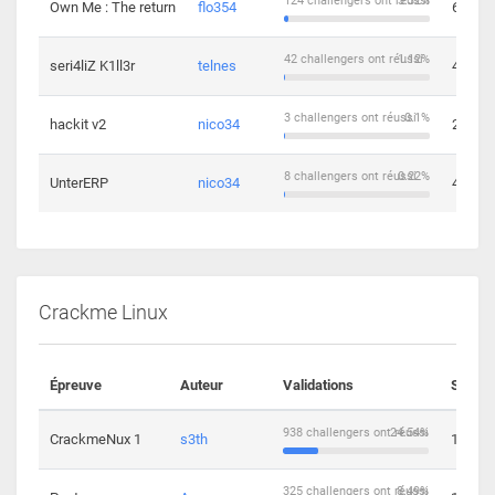
124 challengers ont réussi
3.32%
Own Me : The return
flo354
6
42 challengers ont réussi
1.12%
seri4liZ K1ll3r
telnes
4
3 challengers ont réussi
0.1%
hackit v2
nico34
2
8 challengers ont réussi
0.22%
UnterERP
nico34
4
Crackme Linux
Épreuve
Auteur
Validations
Soluti
938 challengers ont réussi
24.54%
CrackmeNux 1
s3th
14
325 challengers ont réussi
8.49%