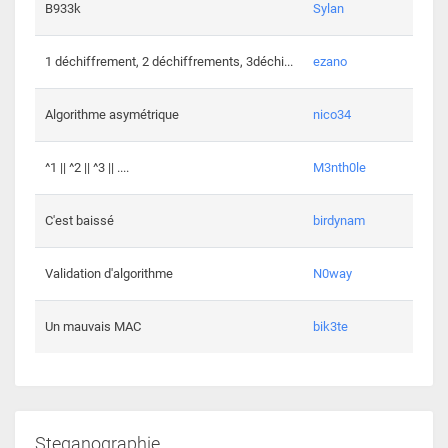
864 c
B933k
Sylan
408 c
1 déchiffrement, 2 déchiffrements, 3déchi...
ezano
146 c
Algorithme asymétrique
nico34
101 c
^1 || ^2 || ^3 || ....
M3nth0le
6 cha
C'est baissé
birdynam
392 c
Validation d'algorithme
N0way
271 c
Un mauvais MAC
bik3te
Steganographie