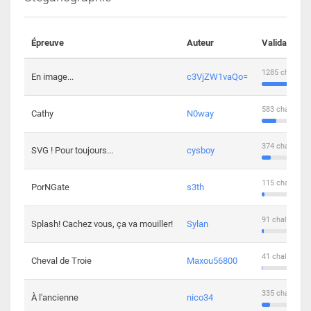
Épreuve
Auteur
Validations
1285 challeng
En image...
c3VjZW1vaQo=
583 challenge
Cathy
N0way
374 challenge
SVG ! Pour toujours...
cysboy
115 challenge
PorNGate
s3th
91 challengers
Splash! Cachez vous, ça va mouiller!
Sylan
41 challengers
Cheval de Troie
Maxou56800
335 challenge
À l'ancienne
nico34