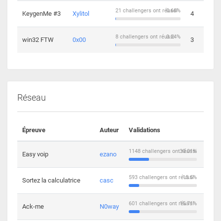
21 challengers ont réussi
0.68%
KeygenMe #3
Xylitol
4
8 challengers ont réussi
0.24%
win32 FTW
0x00
3
Réseau
Épreuve
Auteur
Validations
Solu
1148 challengers ont réussi
30.01%
Easy voip
ezano
10
593 challengers ont réussi
15.5%
Sortez la calculatrice
casc
14
601 challengers ont réussi
15.71%
Ack-me
N0way
5