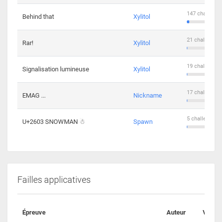
147 challenge
Behind that
Xylitol
21 challengers
Rar!
Xylitol
19 challengers
Signalisation lumineuse
Xylitol
17 challengers
EMAG ...
Nickname
5 challengers 
U+2603 SNOWMAN ☃
Spawn
Failles applicatives
Épreuve
Auteur
Valida