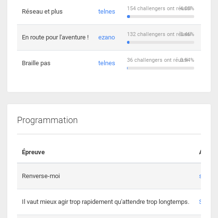
154 challengers ont réussi
4.03%
Réseau et plus
telnes
5
132 challengers ont réussi
3.46%
En route pour l'aventure !
ezano
4
36 challengers ont réussi
0.94%
Braille pas
telnes
8
Programmation
Épreuve
Auteur
Renverse-moi
s3th
Il vaut mieux agir trop rapidement qu'attendre trop longtemps.
Spl3en