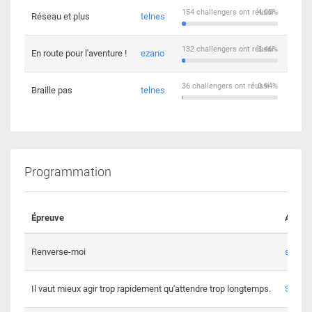
154 challengers ont réussi
4.03%
Réseau et plus
telnes
5
132 challengers ont réussi
3.46%
En route pour l'aventure !
ezano
4
36 challengers ont réussi
0.94%
Braille pas
telnes
8
Programmation
Épreuve
Auteur
Renverse-moi
s3th
Il vaut mieux agir trop rapidement qu'attendre trop longtemps.
Spl3en