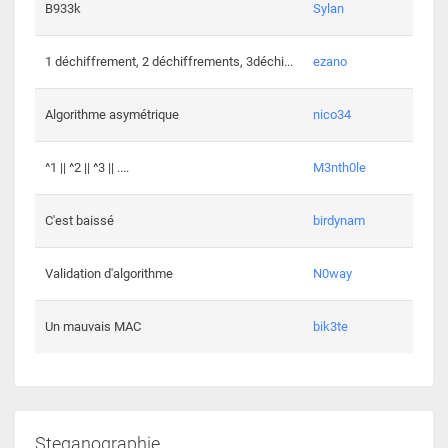
864 c
B933k
Sylan
408 c
1 déchiffrement, 2 déchiffrements, 3déchi...
ezano
146 c
Algorithme asymétrique
nico34
101 c
^1 || ^2 || ^3 || ....
M3nth0le
6 cha
C'est baissé
birdynam
392 c
Validation d'algorithme
N0way
271 c
Un mauvais MAC
bik3te
Steganographie