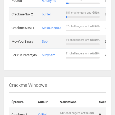
Poutou
A.nonyme
14
181 challengers ont réussi
4.73%
CrackmeNux 2
buffer
8
37 challengers ont réussi
0.97%
CrackmeARM 1
Maxou56800
3
34 challengers ont réussi
0.89%
MovYourBinary!
Seb
6
11 challengers ont réussi
0.29%
For k in Parent;do
birdynam
2
Crackme Windows
Épreuve
Auteur
Validations
Solutions
512 challengers ont réussi
13.39%
Crackme 1
Xylitol
9