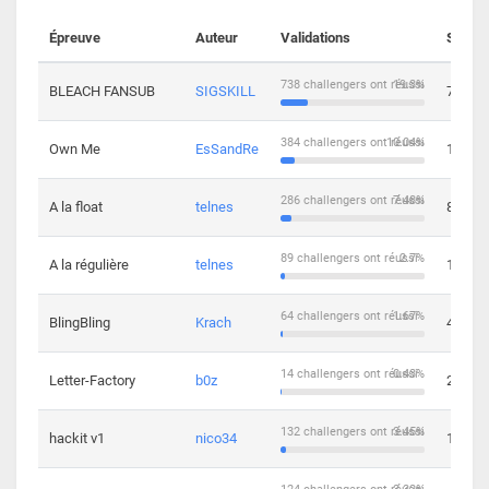
Épreuve
Auteur
Validations
Soluti
738 challengers ont réussi
19.3%
BLEACH FANSUB
SIGSKILL
7
384 challengers ont réussi
10.04%
Own Me
EsSandRe
13
286 challengers ont réussi
7.48%
A la float
telnes
8
89 challengers ont réussi
2.7%
A la régulière
telnes
10
64 challengers ont réussi
1.67%
BlingBling
Krach
4
14 challengers ont réussi
0.43%
Letter-Factory
b0z
2
132 challengers ont réussi
3.45%
hackit v1
nico34
12