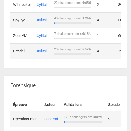
22 challengers ont réussi
0.65%
WinLocker
Xylitol
2
39
48 challengers ont réussi
1.26%
SpyEye
Xylitol
4
58
7 challengers ont réussi
0.18%
ZeusVM
Xylitol
1
60
20 challengers ont réussi
0.52%
Citadel
Xylitol
4
79
Forensique
Épreuve
Auteur
Validations
Solutions
171 challengers ont réussi
4.47%
Opendocument
schermi
9