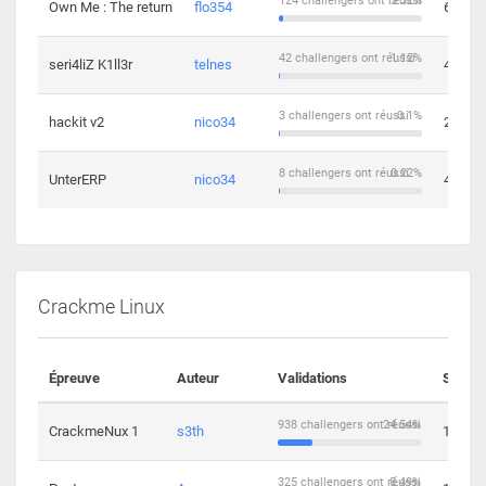
124 challengers ont réussi
3.32%
Own Me : The return
flo354
6
42 challengers ont réussi
1.12%
seri4liZ K1ll3r
telnes
4
3 challengers ont réussi
0.1%
hackit v2
nico34
2
8 challengers ont réussi
0.22%
UnterERP
nico34
4
Crackme Linux
Épreuve
Auteur
Validations
Soluti
938 challengers ont réussi
24.54%
CrackmeNux 1
s3th
14
325 challengers ont réussi
8.49%