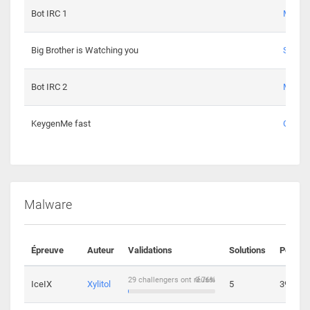
Bot IRC 1
Maxou
Big Brother is Watching you
Sopho
Bot IRC 2
Maxou
KeygenMe fast
Ge0
Malware
Épreuve
Auteur
Validations
Solutions
Points
29 challengers ont réussi
0.76%
IceIX
Xylitol
5
39