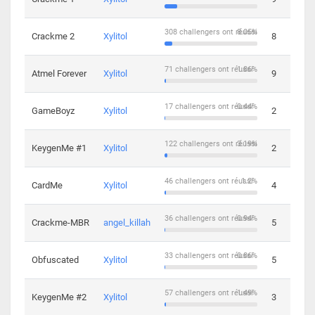
308 challengers ont réussi
8.05%
Crackme 2
Xylitol
8
71 challengers ont réussi
1.86%
Atmel Forever
Xylitol
9
17 challengers ont réussi
0.44%
GameBoyz
Xylitol
2
122 challengers ont réussi
3.19%
KeygenMe #1
Xylitol
2
46 challengers ont réussi
1.2%
CardMe
Xylitol
4
36 challengers ont réussi
0.94%
Crackme-MBR
angel_killah
5
33 challengers ont réussi
0.86%
Obfuscated
Xylitol
5
57 challengers ont réussi
1.49%
KeygenMe #2
Xylitol
3