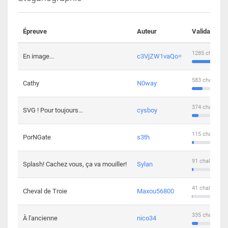
Épreuve
Auteur
Validations
1285 challeng
En image...
c3VjZW1vaQo=
583 challenge
Cathy
N0way
374 challenge
SVG ! Pour toujours...
cysboy
115 challenge
PorNGate
s3th
91 challengers
Splash! Cachez vous, ça va mouiller!
Sylan
41 challengers
Cheval de Troie
Maxou56800
335 challenge
À l'ancienne
nico34