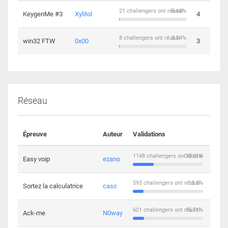
21 challengers ont réussi
0.68%
KeygenMe #3
Xylitol
4
8 challengers ont réussi
0.24%
win32 FTW
0x00
3
Réseau
Épreuve
Auteur
Validations
Solu
1148 challengers ont réussi
30.01%
Easy voip
ezano
10
593 challengers ont réussi
15.5%
Sortez la calculatrice
casc
14
601 challengers ont réussi
15.71%
Ack-me
N0way
5