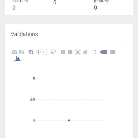
POSTÉES
(FORUM)
0
0
0
Validations
5
4.5
4