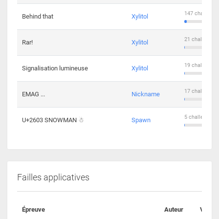
147 challenge
Behind that
Xylitol
21 challengers
Rar!
Xylitol
19 challengers
Signalisation lumineuse
Xylitol
17 challengers
EMAG ...
Nickname
5 challengers 
U+2603 SNOWMAN ☃
Spawn
Failles applicatives
Épreuve
Auteur
Valida