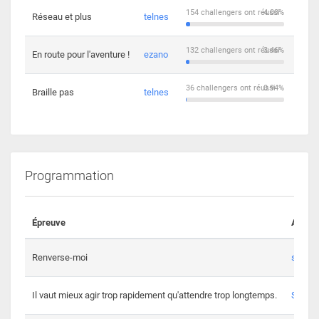
154 challengers ont réussi
4.03%
Réseau et plus
telnes
5
132 challengers ont réussi
3.46%
En route pour l'aventure !
ezano
4
36 challengers ont réussi
0.94%
Braille pas
telnes
8
Programmation
Épreuve
Auteur
Renverse-moi
s3th
Il vaut mieux agir trop rapidement qu'attendre trop longtemps.
Spl3en