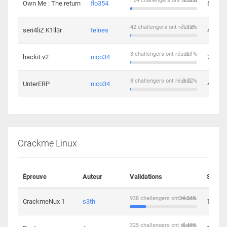
124 challengers ont réussi
3.32%
Own Me : The return
flo354
6
42 challengers ont réussi
1.12%
seri4liZ K1ll3r
telnes
4
3 challengers ont réussi
0.1%
hackit v2
nico34
2
8 challengers ont réussi
0.22%
UnterERP
nico34
4
Crackme Linux
Épreuve
Auteur
Validations
Soluti
938 challengers ont réussi
24.54%
CrackmeNux 1
s3th
14
325 challengers ont réussi
8.49%