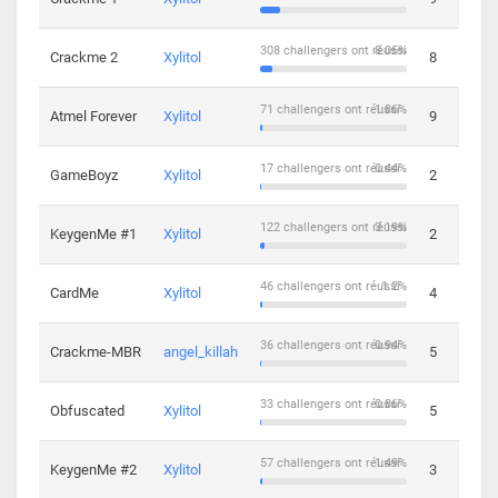
308 challengers ont réussi
8.05%
Crackme 2
Xylitol
8
71 challengers ont réussi
1.86%
Atmel Forever
Xylitol
9
17 challengers ont réussi
0.44%
GameBoyz
Xylitol
2
122 challengers ont réussi
3.19%
KeygenMe #1
Xylitol
2
46 challengers ont réussi
1.2%
CardMe
Xylitol
4
36 challengers ont réussi
0.94%
Crackme-MBR
angel_killah
5
33 challengers ont réussi
0.86%
Obfuscated
Xylitol
5
57 challengers ont réussi
1.49%
KeygenMe #2
Xylitol
3