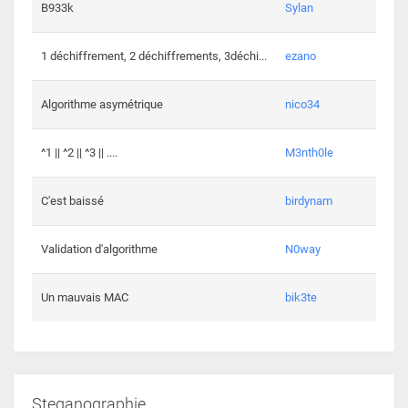
864 c
B933k
Sylan
408 c
1 déchiffrement, 2 déchiffrements, 3déchi...
ezano
146 c
Algorithme asymétrique
nico34
101 c
^1 || ^2 || ^3 || ....
M3nth0le
6 cha
C'est baissé
birdynam
392 c
Validation d'algorithme
N0way
271 c
Un mauvais MAC
bik3te
Steganographie