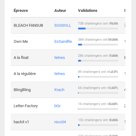
Épreuve
Auteur
Validations
Soluti
738 challengers ont réussi
19.3%
BLEACH FANSUB
SIGSKILL
7
384 challengers ont réussi
10.04%
Own Me
EsSandRe
13
286 challengers ont réussi
7.48%
A la float
telnes
8
89 challengers ont réussi
2.7%
A la régulière
telnes
10
64 challengers ont réussi
1.67%
BlingBling
Krach
4
14 challengers ont réussi
0.43%
Letter-Factory
b0z
2
132 challengers ont réussi
3.45%
hackit v1
nico34
12