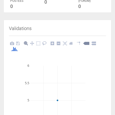
POSTÉES
(FORUM)
0
0
0
Validations
6
5.5
5