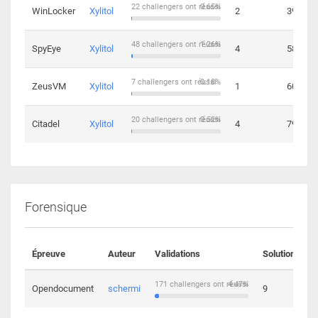
22 challengers ont réussi
0.65%
WinLocker
Xylitol
2
39
48 challengers ont réussi
1.26%
SpyEye
Xylitol
4
58
7 challengers ont réussi
0.18%
ZeusVM
Xylitol
1
60
20 challengers ont réussi
0.52%
Citadel
Xylitol
4
79
Forensique
Épreuve
Auteur
Validations
Solutions
171 challengers ont réussi
4.47%
Opendocument
schermi
9