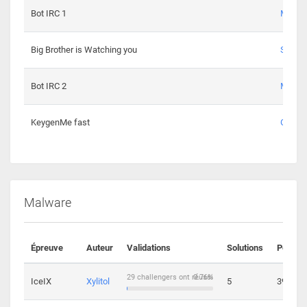
Bot IRC 1
Maxou
Big Brother is Watching you
Sopho
Bot IRC 2
Maxou
KeygenMe fast
Ge0
Malware
Épreuve
Auteur
Validations
Solutions
Points
29 challengers ont réussi
0.76%
IceIX
Xylitol
5
39