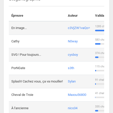
Épreuve
Auteur
Validations
1285 challeng
En image...
c3VjZW1vaQo=
583 challenge
Cathy
N0way
374 challenge
SVG ! Pour toujours...
cysboy
115 challenge
PorNGate
s3th
91 challengers
Splash! Cachez vous, ça va mouiller!
Sylan
41 challengers
Cheval de Troie
Maxou56800
335 challenge
À l'ancienne
nico34