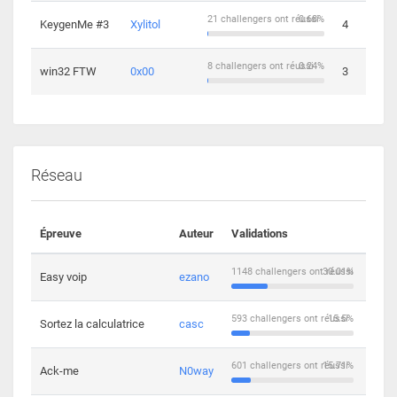
21 challengers ont réussi
0.68%
KeygenMe #3
Xylitol
4
8 challengers ont réussi
0.24%
win32 FTW
0x00
3
Réseau
Épreuve
Auteur
Validations
Solu
1148 challengers ont réussi
30.01%
Easy voip
ezano
10
593 challengers ont réussi
15.5%
Sortez la calculatrice
casc
14
601 challengers ont réussi
15.71%
Ack-me
N0way
5