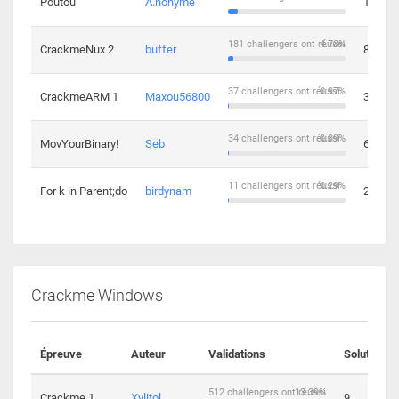
Poutou
A.nonyme
14
181 challengers ont réussi
4.73%
CrackmeNux 2
buffer
8
37 challengers ont réussi
0.97%
CrackmeARM 1
Maxou56800
3
34 challengers ont réussi
0.89%
MovYourBinary!
Seb
6
11 challengers ont réussi
0.29%
For k in Parent;do
birdynam
2
Crackme Windows
Épreuve
Auteur
Validations
Solutions
512 challengers ont réussi
13.39%
Crackme 1
Xylitol
9