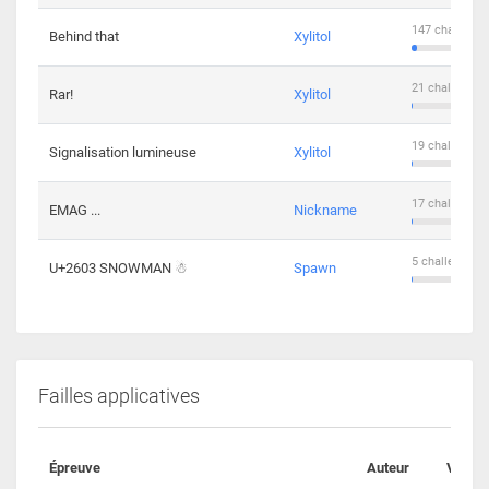
147 challenge
Behind that
Xylitol
21 challengers
Rar!
Xylitol
19 challengers
Signalisation lumineuse
Xylitol
17 challengers
EMAG ...
Nickname
5 challengers 
U+2603 SNOWMAN ☃
Spawn
Failles applicatives
Épreuve
Auteur
Valida