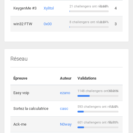
21 challengers ont réussi
0.68%
KeygenMe #3
Xylitol
4
8 challengers ont réussi
0.24%
win32 FTW
0x00
3
Réseau
Épreuve
Auteur
Validations
Solu
1148 challengers ont réussi
30.01%
Easy voip
ezano
10
593 challengers ont réussi
15.5%
Sortez la calculatrice
casc
14
601 challengers ont réussi
15.71%
Ack-me
N0way
5