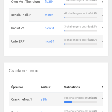
124 challengers ont réussi
3.32%
Own Me : The return
flo354
6
42 challengers ont réussi
1.12%
seri4liZ K1ll3r
telnes
4
3 challengers ont réussi
0.1%
hackit v2
nico34
2
8 challengers ont réussi
0.22%
UnterERP
nico34
4
Crackme Linux
Épreuve
Auteur
Validations
Soluti
938 challengers ont réussi
24.54%
CrackmeNux 1
s3th
14
325 challengers ont réussi
8.49%