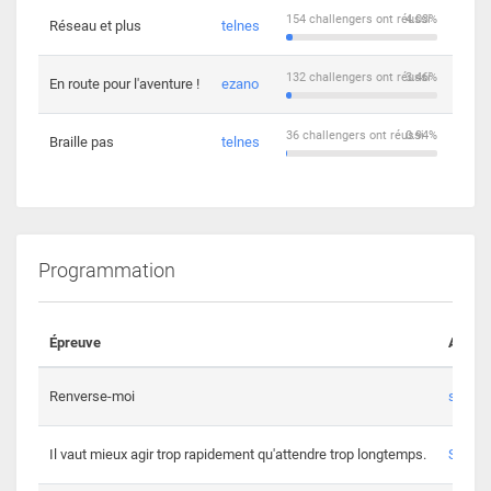
154 challengers ont réussi
4.03%
Réseau et plus
telnes
5
132 challengers ont réussi
3.46%
En route pour l'aventure !
ezano
4
36 challengers ont réussi
0.94%
Braille pas
telnes
8
Programmation
Épreuve
Auteur
Renverse-moi
s3th
Il vaut mieux agir trop rapidement qu'attendre trop longtemps.
Spl3en