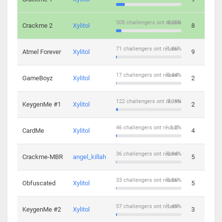
308 challengers ont réussi
8.05%
Crackme 2
Xylitol
8
71 challengers ont réussi
1.86%
Atmel Forever
Xylitol
9
17 challengers ont réussi
0.44%
GameBoyz
Xylitol
2
122 challengers ont réussi
3.19%
KeygenMe #1
Xylitol
2
46 challengers ont réussi
1.2%
CardMe
Xylitol
4
36 challengers ont réussi
0.94%
Crackme-MBR
angel_killah
5
33 challengers ont réussi
0.86%
Obfuscated
Xylitol
5
57 challengers ont réussi
1.49%
KeygenMe #2
Xylitol
3