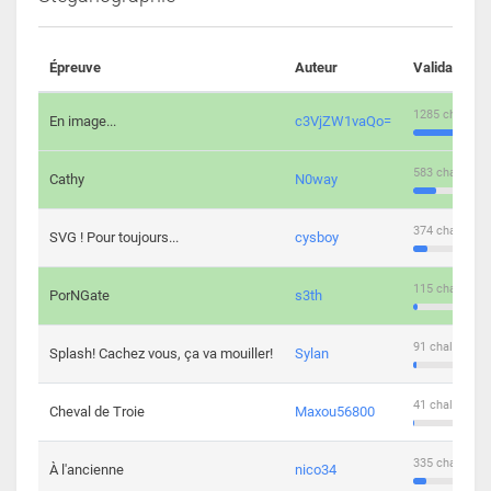
Épreuve
Auteur
Validations
1285 challeng
En image...
c3VjZW1vaQo=
583 challenge
Cathy
N0way
374 challenge
SVG ! Pour toujours...
cysboy
115 challenge
PorNGate
s3th
91 challengers
Splash! Cachez vous, ça va mouiller!
Sylan
41 challengers
Cheval de Troie
Maxou56800
335 challenge
À l'ancienne
nico34