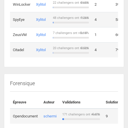
22 challengers ont réussi
0.65%
WinLocker
Xylitol
2
39
48 challengers ont réussi
1.26%
SpyEye
Xylitol
4
58
7 challengers ont réussi
0.18%
ZeusVM
Xylitol
1
60
20 challengers ont réussi
0.52%
Citadel
Xylitol
4
79
Forensique
Épreuve
Auteur
Validations
Solutions
171 challengers ont réussi
4.47%
Opendocument
schermi
9