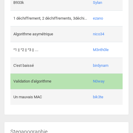
864 c
B933k
Sylan
408 c
1 déchiffrement, 2 déchiffrements, 3déchi...
ezano
146 c
Algorithme asymétrique
nico34
101 c
^1 || ^2 || ^3 || ....
M3nth0le
6 cha
C'est baissé
birdynam
392 c
Validation d'algorithme
N0way
271 c
Un mauvais MAC
bik3te
Steganographie