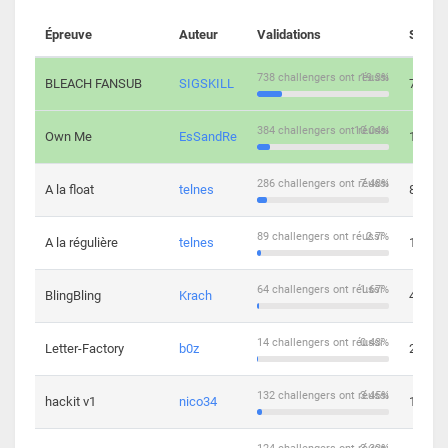
Épreuve
Auteur
Validations
Soluti
738 challengers ont réussi
19.3%
BLEACH FANSUB
SIGSKILL
7
384 challengers ont réussi
10.04%
Own Me
EsSandRe
13
286 challengers ont réussi
7.48%
A la float
telnes
8
89 challengers ont réussi
2.7%
A la régulière
telnes
10
64 challengers ont réussi
1.67%
BlingBling
Krach
4
14 challengers ont réussi
0.43%
Letter-Factory
b0z
2
132 challengers ont réussi
3.45%
hackit v1
nico34
12