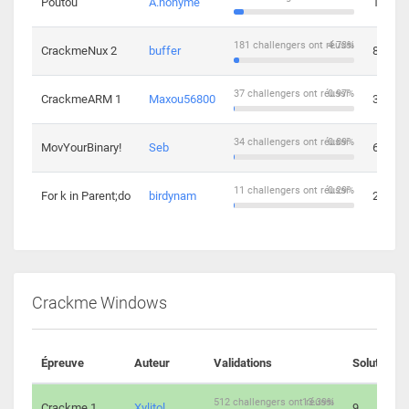
Poutou
A.nonyme
14
181 challengers ont réussi
4.73%
CrackmeNux 2
buffer
8
37 challengers ont réussi
0.97%
CrackmeARM 1
Maxou56800
3
34 challengers ont réussi
0.89%
MovYourBinary!
Seb
6
11 challengers ont réussi
0.29%
For k in Parent;do
birdynam
2
Crackme Windows
Épreuve
Auteur
Validations
Solutions
512 challengers ont réussi
13.39%
Crackme 1
Xylitol
9