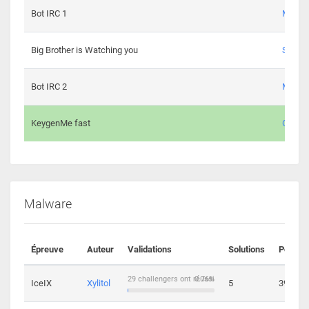
Bot IRC 1
Maxou
Big Brother is Watching you
Sopho
Bot IRC 2
Maxou
KeygenMe fast
Ge0
Malware
Épreuve
Auteur
Validations
Solutions
Points
29 challengers ont réussi
0.76%
IceIX
Xylitol
5
39