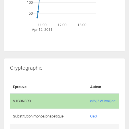
100
50
11:00
12:00
13:00
Apr 12, 2011
Cryptographie
Épreuve
Auteur
Vali
2193 
V1G3N3R3
c3VjZW1vaQo=
2041 
Substitution monoalphabétique
Ge0