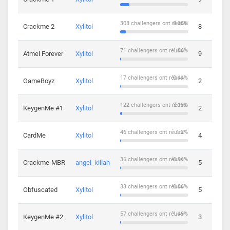
308 challengers ont réussi
8.05%
Crackme 2
Xylitol
8
71 challengers ont réussi
1.86%
Atmel Forever
Xylitol
9
17 challengers ont réussi
0.44%
GameBoyz
Xylitol
2
122 challengers ont réussi
3.19%
KeygenMe #1
Xylitol
2
46 challengers ont réussi
1.2%
CardMe
Xylitol
4
36 challengers ont réussi
0.94%
Crackme-MBR
angel_killah
5
33 challengers ont réussi
0.86%
Obfuscated
Xylitol
5
57 challengers ont réussi
1.49%
KeygenMe #2
Xylitol
3