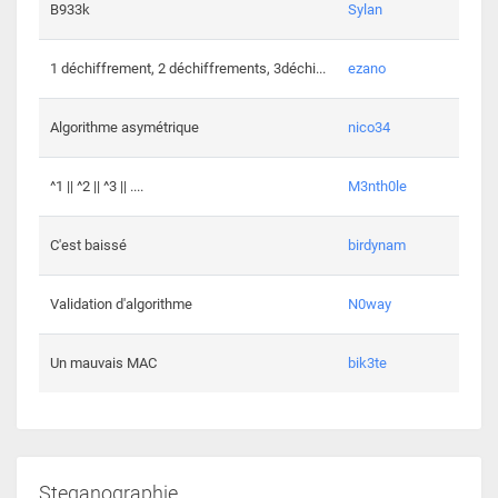
864 c
B933k
Sylan
408 c
1 déchiffrement, 2 déchiffrements, 3déchi...
ezano
146 c
Algorithme asymétrique
nico34
101 c
^1 || ^2 || ^3 || ....
M3nth0le
6 cha
C'est baissé
birdynam
392 c
Validation d'algorithme
N0way
271 c
Un mauvais MAC
bik3te
Steganographie