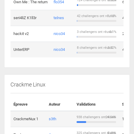
124 challengers ont réussi
3.32%
Own Me : The return
flo354
6
42 challengers ont réussi
1.12%
seri4liZ K1ll3r
telnes
4
3 challengers ont réussi
0.1%
hackit v2
nico34
2
8 challengers ont réussi
0.22%
UnterERP
nico34
4
Crackme Linux
Épreuve
Auteur
Validations
Soluti
938 challengers ont réussi
24.54%
CrackmeNux 1
s3th
14
325 challengers ont réussi
8.49%