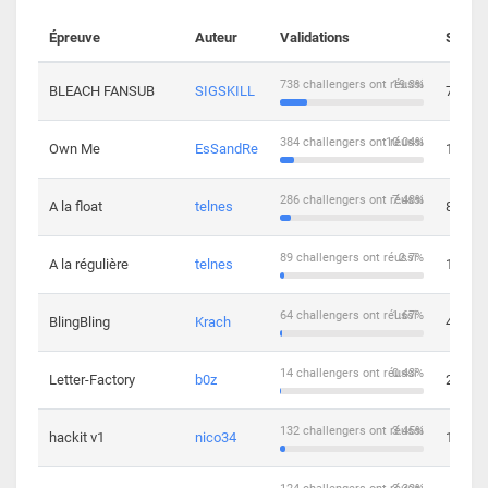
Épreuve
Auteur
Validations
Soluti
738 challengers ont réussi
19.3%
BLEACH FANSUB
SIGSKILL
7
384 challengers ont réussi
10.04%
Own Me
EsSandRe
13
286 challengers ont réussi
7.48%
A la float
telnes
8
89 challengers ont réussi
2.7%
A la régulière
telnes
10
64 challengers ont réussi
1.67%
BlingBling
Krach
4
14 challengers ont réussi
0.43%
Letter-Factory
b0z
2
132 challengers ont réussi
3.45%
hackit v1
nico34
12