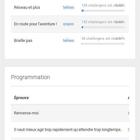
154 challengers ont réussi
4.03%
Réseau et plus
telnes
5
132 challengers ont réussi
3.46%
En route pour l'aventure !
ezano
4
36 challengers ont réussi
0.94%
Braille pas
telnes
8
Programmation
Épreuve
Auteur
Renverse-moi
s3th
Il vaut mieux agir trop rapidement qu'attendre trop longtemps.
Spl3en