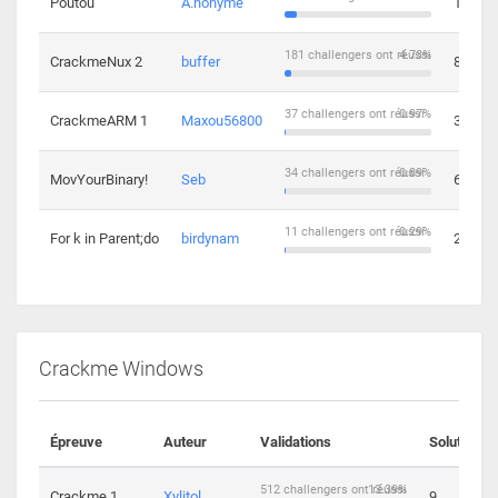
Poutou
A.nonyme
14
181 challengers ont réussi
4.73%
CrackmeNux 2
buffer
8
37 challengers ont réussi
0.97%
CrackmeARM 1
Maxou56800
3
34 challengers ont réussi
0.89%
MovYourBinary!
Seb
6
11 challengers ont réussi
0.29%
For k in Parent;do
birdynam
2
Crackme Windows
Épreuve
Auteur
Validations
Solutions
512 challengers ont réussi
13.39%
Crackme 1
Xylitol
9