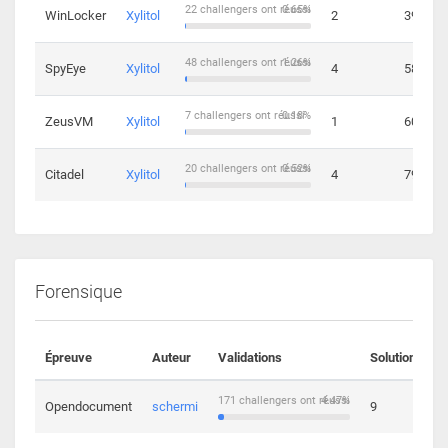
22 challengers ont réussi
0.65%
WinLocker
Xylitol
2
39
48 challengers ont réussi
1.26%
SpyEye
Xylitol
4
58
7 challengers ont réussi
0.18%
ZeusVM
Xylitol
1
60
20 challengers ont réussi
0.52%
Citadel
Xylitol
4
79
Forensique
Épreuve
Auteur
Validations
Solutions
171 challengers ont réussi
4.47%
Opendocument
schermi
9