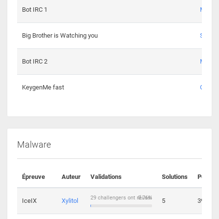
Bot IRC 1
Maxou
Big Brother is Watching you
Sopho
Bot IRC 2
Maxou
KeygenMe fast
Ge0
Malware
Épreuve
Auteur
Validations
Solutions
Points
29 challengers ont réussi
0.76%
IceIX
Xylitol
5
39