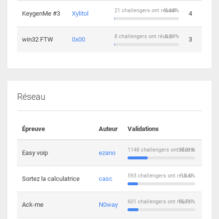
21 challengers ont réussi
0.68%
KeygenMe #3
Xylitol
4
8 challengers ont réussi
0.24%
win32 FTW
0x00
3
Réseau
Épreuve
Auteur
Validations
Solu
1148 challengers ont réussi
30.01%
Easy voip
ezano
10
593 challengers ont réussi
15.5%
Sortez la calculatrice
casc
14
601 challengers ont réussi
15.71%
Ack-me
N0way
5