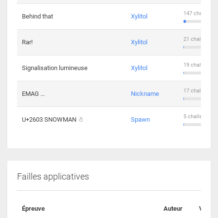
147 challenge
Behind that
Xylitol
21 challengers
Rar!
Xylitol
19 challengers
Signalisation lumineuse
Xylitol
17 challengers
EMAG ...
Nickname
5 challengers 
U+2603 SNOWMAN ☃
Spawn
Failles applicatives
Épreuve
Auteur
Valida