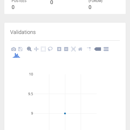
POSTÉES
(FORUM)
0
0
0
Validations
10
9.5
9