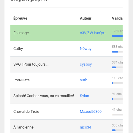
Épreuve
Auteur
Validations
1285 challeng
En image...
c3VjZW1vaQo=
583 challenge
Cathy
N0way
374 challenge
SVG ! Pour toujours...
cysboy
115 challenge
PorNGate
s3th
91 challengers
Splash! Cachez vous, ça va mouiller!
Sylan
41 challengers
Cheval de Troie
Maxou56800
335 challenge
À l'ancienne
nico34