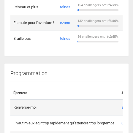
154 challengers ont réussi
4.03%
Réseau et plus
telnes
5
132 challengers ont réussi
3.46%
En route pour l'aventure !
ezano
4
36 challengers ont réussi
0.94%
Braille pas
telnes
8
Programmation
Épreuve
Auteur
Renverse-moi
s3th
Il vaut mieux agir trop rapidement qu'attendre trop longtemps.
Spl3en