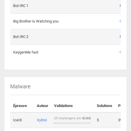
Bot IRC 1
Maxou
Big Brother is Watching you
Sopho
Bot IRC 2
Maxou
KeygenMe fast
Ge0
Malware
Épreuve
Auteur
Validations
Solutions
Points
29 challengers ont réussi
0.76%
IceIX
Xylitol
5
39