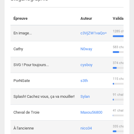
Épreuve
Auteur
Validations
1285 challeng
En image...
c3VjZW1vaQo=
583 challenge
Cathy
N0way
374 challenge
SVG ! Pour toujours...
cysboy
115 challenge
PorNGate
s3th
91 challengers
Splash! Cachez vous, ça va mouiller!
Sylan
41 challengers
Cheval de Troie
Maxou56800
335 challenge
À l'ancienne
nico34