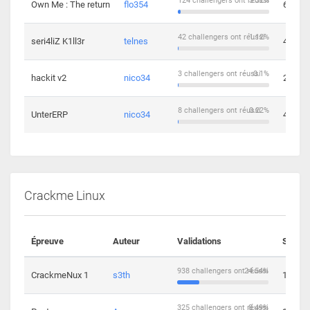
124 challengers ont réussi
3.32%
Own Me : The return
flo354
6
42 challengers ont réussi
1.12%
seri4liZ K1ll3r
telnes
4
3 challengers ont réussi
0.1%
hackit v2
nico34
2
8 challengers ont réussi
0.22%
UnterERP
nico34
4
Crackme Linux
Épreuve
Auteur
Validations
Soluti
938 challengers ont réussi
24.54%
CrackmeNux 1
s3th
14
325 challengers ont réussi
8.49%