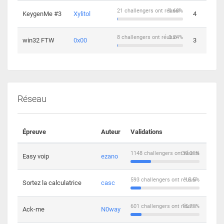
21 challengers ont réussi
0.68%
KeygenMe #3
Xylitol
4
8 challengers ont réussi
0.24%
win32 FTW
0x00
3
Réseau
Épreuve
Auteur
Validations
Solu
1148 challengers ont réussi
30.01%
Easy voip
ezano
10
593 challengers ont réussi
15.5%
Sortez la calculatrice
casc
14
601 challengers ont réussi
15.71%
Ack-me
N0way
5