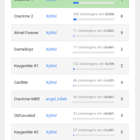
308 challengers ont réussi
8.05%
Crackme 2
Xylitol
8
71 challengers ont réussi
1.86%
Atmel Forever
Xylitol
9
17 challengers ont réussi
0.44%
GameBoyz
Xylitol
2
122 challengers ont réussi
3.19%
KeygenMe #1
Xylitol
2
46 challengers ont réussi
1.2%
CardMe
Xylitol
4
36 challengers ont réussi
0.94%
Crackme-MBR
angel_killah
5
33 challengers ont réussi
0.86%
Obfuscated
Xylitol
5
57 challengers ont réussi
1.49%
KeygenMe #2
Xylitol
3