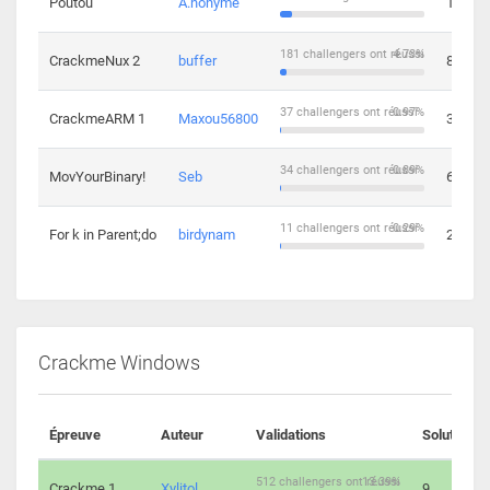
Poutou
A.nonyme
14
181 challengers ont réussi
4.73%
CrackmeNux 2
buffer
8
37 challengers ont réussi
0.97%
CrackmeARM 1
Maxou56800
3
34 challengers ont réussi
0.89%
MovYourBinary!
Seb
6
11 challengers ont réussi
0.29%
For k in Parent;do
birdynam
2
Crackme Windows
Épreuve
Auteur
Validations
Solutions
512 challengers ont réussi
13.39%
Crackme 1
Xylitol
9