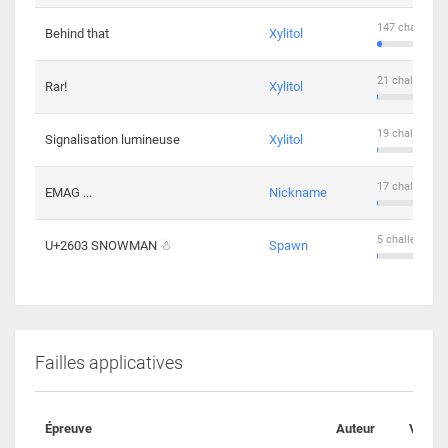
147 challenge
Behind that
Xylitol
21 challengers
Rar!
Xylitol
19 challengers
Signalisation lumineuse
Xylitol
17 challengers
EMAG ...
Nickname
5 challengers 
U+2603 SNOWMAN ☃
Spawn
Failles applicatives
Épreuve
Auteur
Valida