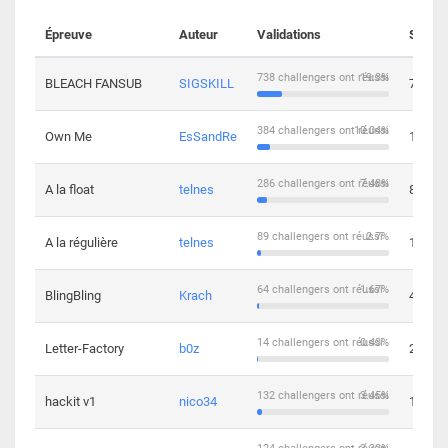
Épreuve
Auteur
Validations
Soluti
738 challengers ont réussi
19.3%
BLEACH FANSUB
SIGSKILL
7
384 challengers ont réussi
10.04%
Own Me
EsSandRe
13
286 challengers ont réussi
7.48%
A la float
telnes
8
89 challengers ont réussi
2.7%
A la régulière
telnes
10
64 challengers ont réussi
1.67%
BlingBling
Krach
4
14 challengers ont réussi
0.43%
Letter-Factory
b0z
2
132 challengers ont réussi
3.45%
hackit v1
nico34
12