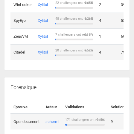
22 challengers ont réussi
0.65%
WinLocker
Xylitol
2
39
48 challengers ont réussi
1.26%
SpyEye
Xylitol
4
58
7 challengers ont réussi
0.18%
ZeusVM
Xylitol
1
60
20 challengers ont réussi
0.52%
Citadel
Xylitol
4
79
Forensique
Épreuve
Auteur
Validations
Solutions
171 challengers ont réussi
4.47%
Opendocument
schermi
9