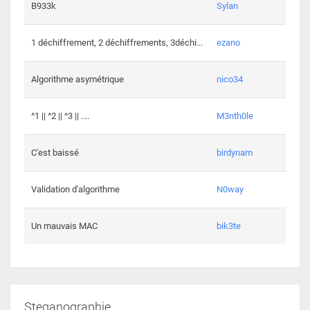
864 c
B933k
Sylan
408 c
1 déchiffrement, 2 déchiffrements, 3déchi...
ezano
146 c
Algorithme asymétrique
nico34
101 c
^1 || ^2 || ^3 || ....
M3nth0le
6 cha
C'est baissé
birdynam
392 c
Validation d'algorithme
N0way
271 c
Un mauvais MAC
bik3te
Steganographie