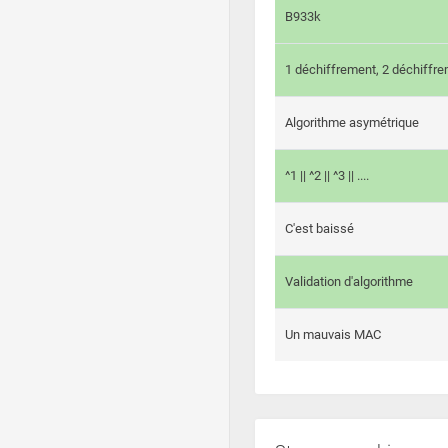
B933k
1 déchiffrement, 2 déchiffre
Algorithme asymétrique
^1 || ^2 || ^3 || ....
C'est baissé
Validation d'algorithme
Un mauvais MAC