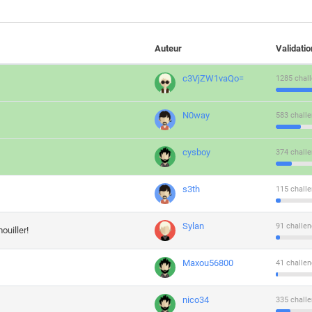
Auteur
Validati
c3VjZW1vaQo=
1285 chall
N0way
583 challe
cysboy
374 challe
s3th
115 challe
Sylan
91 challen
ouiller!
Maxou56800
41 challen
nico34
335 challe