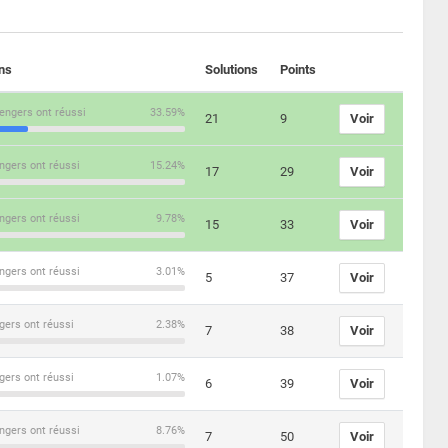
ons
Solutions
Points
engers ont réussi
33.59%
21
9
Voir
ngers ont réussi
15.24%
17
29
Voir
ngers ont réussi
9.78%
15
33
Voir
ngers ont réussi
3.01%
5
37
Voir
gers ont réussi
2.38%
7
38
Voir
gers ont réussi
1.07%
6
39
Voir
ngers ont réussi
8.76%
7
50
Voir