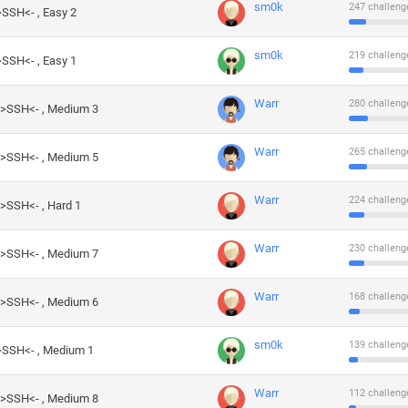
sm0k
247 challeng
>SSH<- , Easy 2
sm0k
219 challeng
>SSH<- , Easy 1
Warr
280 challeng
->SSH<- , Medium 3
Warr
265 challeng
->SSH<- , Medium 5
Warr
224 challeng
->SSH<- , Hard 1
Warr
230 challeng
->SSH<- , Medium 7
Warr
168 challeng
->SSH<- , Medium 6
sm0k
139 challeng
->SSH<- , Medium 1
Warr
112 challeng
->SSH<- , Medium 8