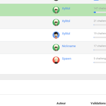
Xylitol
147 challe
Xylitol
21 challen
Xylitol
19 challen
Nickname
17 challen
Spawn
5 challeng
Auteur
Validations