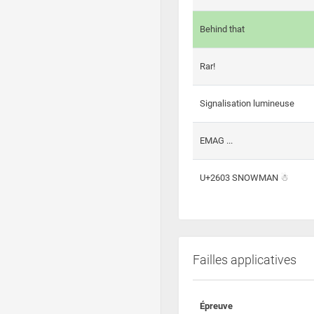
Behind that
Rar!
Signalisation lumineuse
EMAG ...
U+2603 SNOWMAN ☃
Failles applicatives
Épreuve