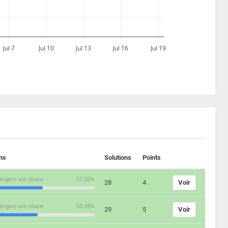
Jul 7
Jul 10
Jul 13
Jul 16
Jul 19
ons
Solutions
Points
engers ont réussi
57.32%
28
4
Voir
engers ont réussi
53.35%
29
5
Voir