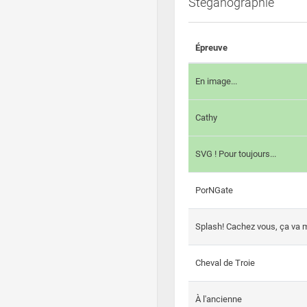
Steganographie
Épreuve
En image...
Cathy
SVG ! Pour toujours...
PorNGate
Splash! Cachez vous, ça va m
Cheval de Troie
À l'ancienne