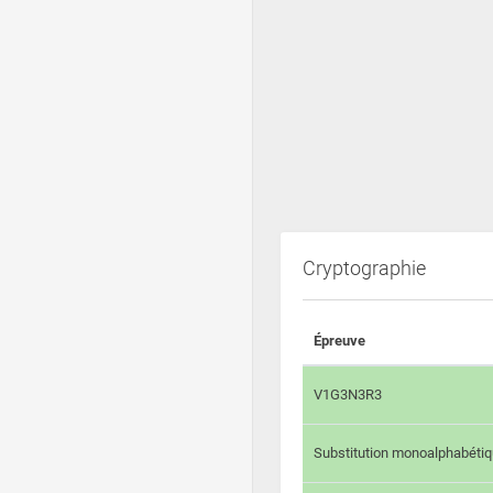
Cryptographie
Épreuve
V1G3N3R3
Substitution monoalphabéti