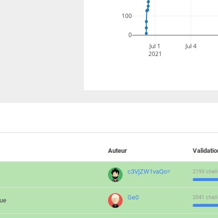
100
0
Jul 1
Jul 4
2021
Auteur
Validati
c3VjZW1vaQo=
2193 chall
Ge0
2041 chall
que