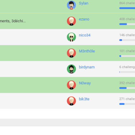
Sylan
864 challe
ezano
408 challe
ments, 3déchi...
nico34
146 challe
M3nth0le
101 challe
birdynam
6 challeng
N0way
392 challe
bik3te
271 challe