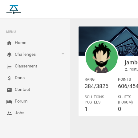
MENU
Home
Challenges
jamb
Classement
Postu
Dons
RANG
POINTS
384/3826
606/45
Contact
SOLUTIONS
SUJETS
Forum
POSTÉES
(FORUM)
1
0
Jobs