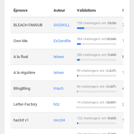
Épreuve
Auteur
Validations
Soluti
738 challengers ont réussi
19.3%
BLEACH FANSUB
SIGSKILL
7
384 challengers ont réussi
10.04%
Own Me
EsSandRe
13
286 challengers ont réussi
7.48%
A la float
telnes
8
89 challengers ont réussi
2.7%
A la régulière
telnes
10
64 challengers ont réussi
1.67%
BlingBling
Krach
4
14 challengers ont réussi
0.43%
Letter-Factory
b0z
2
132 challengers ont réussi
3.45%
hackit v1
nico34
12