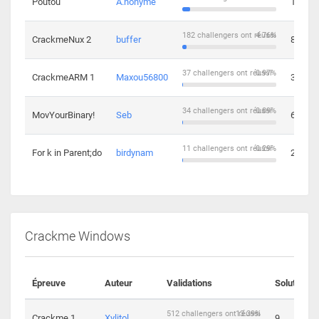
Poutou
A.nonyme
14
182 challengers ont réussi
4.76%
CrackmeNux 2
buffer
8
37 challengers ont réussi
0.97%
CrackmeARM 1
Maxou56800
3
34 challengers ont réussi
0.89%
MovYourBinary!
Seb
6
11 challengers ont réussi
0.29%
For k in Parent;do
birdynam
2
Crackme Windows
Épreuve
Auteur
Validations
Solutions
512 challengers ont réussi
13.39%
Crackme 1
Xylitol
9