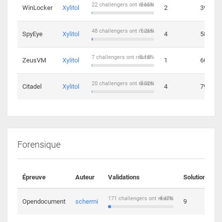
22 challengers ont réussi
0.65%
WinLocker
Xylitol
2
39
48 challengers ont réussi
1.26%
SpyEye
Xylitol
4
58
7 challengers ont réussi
0.18%
ZeusVM
Xylitol
1
60
20 challengers ont réussi
0.52%
Citadel
Xylitol
4
79
Forensique
Épreuve
Auteur
Validations
Solutions
171 challengers ont réussi
4.47%
Opendocument
schermi
9