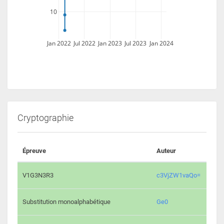
10
Jan 2022
Jul 2022
Jan 2023
Jul 2023
Jan 2024
Cryptographie
Épreuve
Auteur
Vali
2194 
V1G3N3R3
c3VjZW1vaQo=
2041 
Substitution monoalphabétique
Ge0