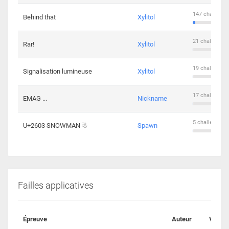
147 challenge
Behind that
Xylitol
21 challengers
Rar!
Xylitol
19 challengers
Signalisation lumineuse
Xylitol
17 challengers
EMAG ...
Nickname
5 challengers 
U+2603 SNOWMAN ☃
Spawn
Failles applicatives
Épreuve
Auteur
Valida