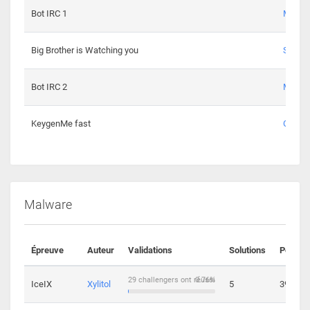
Bot IRC 1
Maxou
Big Brother is Watching you
Sopho
Bot IRC 2
Maxou
KeygenMe fast
Ge0
Malware
Épreuve
Auteur
Validations
Solutions
Points
29 challengers ont réussi
0.76%
IceIX
Xylitol
5
39