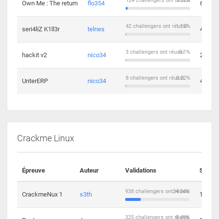
124 challengers ont réussi
3.32%
Own Me : The return
flo354
6
42 challengers ont réussi
1.12%
seri4liZ K1ll3r
telnes
4
3 challengers ont réussi
0.1%
hackit v2
nico34
2
8 challengers ont réussi
0.22%
UnterERP
nico34
4
Crackme Linux
Épreuve
Auteur
Validations
Soluti
938 challengers ont réussi
24.54%
CrackmeNux 1
s3th
14
325 challengers ont réussi
8.49%