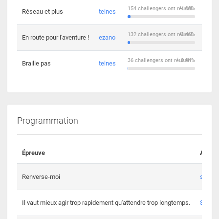
154 challengers ont réussi
4.03%
Réseau et plus
telnes
5
132 challengers ont réussi
3.46%
En route pour l'aventure !
ezano
4
36 challengers ont réussi
0.94%
Braille pas
telnes
8
Programmation
Épreuve
Auteur
Renverse-moi
s3th
Il vaut mieux agir trop rapidement qu'attendre trop longtemps.
Spl3en