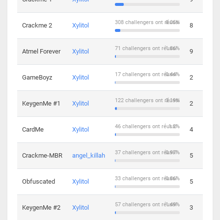
308 challengers ont réussi
8.05%
Crackme 2
Xylitol
8
71 challengers ont réussi
1.86%
Atmel Forever
Xylitol
9
17 challengers ont réussi
0.44%
GameBoyz
Xylitol
2
122 challengers ont réussi
3.19%
KeygenMe #1
Xylitol
2
46 challengers ont réussi
1.2%
CardMe
Xylitol
4
37 challengers ont réussi
0.97%
Crackme-MBR
angel_killah
5
33 challengers ont réussi
0.86%
Obfuscated
Xylitol
5
57 challengers ont réussi
1.49%
KeygenMe #2
Xylitol
3