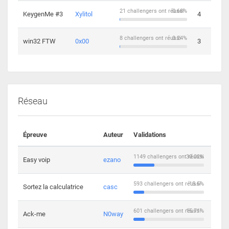
21 challengers ont réussi
0.68%
KeygenMe #3
Xylitol
4
8 challengers ont réussi
0.24%
win32 FTW
0x00
3
Réseau
Épreuve
Auteur
Validations
Solu
1149 challengers ont réussi
30.02%
Easy voip
ezano
10
593 challengers ont réussi
15.5%
Sortez la calculatrice
casc
14
601 challengers ont réussi
15.71%
Ack-me
N0way
5