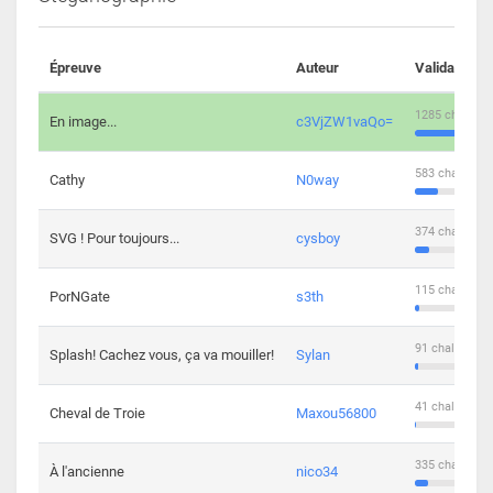
Épreuve
Auteur
Validations
1285 challeng
En image...
c3VjZW1vaQo=
583 challenge
Cathy
N0way
374 challenge
SVG ! Pour toujours...
cysboy
115 challenge
PorNGate
s3th
91 challengers
Splash! Cachez vous, ça va mouiller!
Sylan
41 challengers
Cheval de Troie
Maxou56800
335 challenge
À l'ancienne
nico34