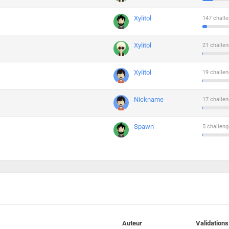
Xylitol
147 challe
Xylitol
21 challen
Xylitol
19 challen
Nickname
17 challen
Spawn
5 challeng
Auteur
Validations