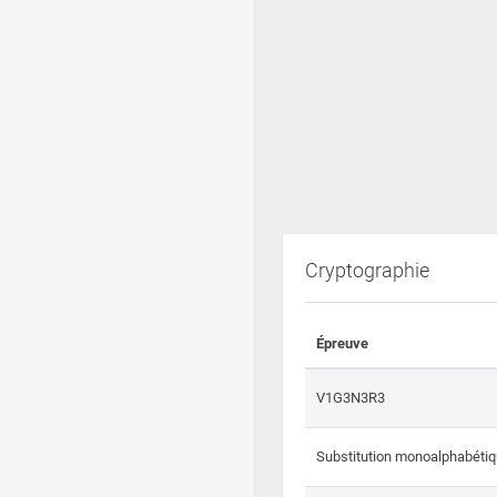
Cryptographie
Épreuve
V1G3N3R3
Substitution monoalphabéti