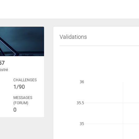
Validations
57
istré
CHALLENGES
36
1
1/90
MESSAGES
35.5
(FORUM)
0
35