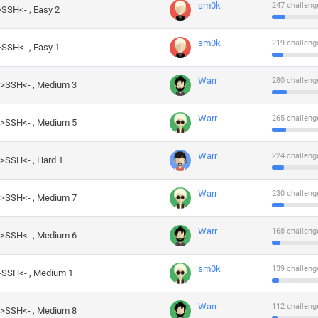
sm0k
247 challeng
>SSH<- , Easy 2
sm0k
219 challeng
>SSH<- , Easy 1
Warr
280 challeng
->SSH<- , Medium 3
Warr
265 challeng
->SSH<- , Medium 5
Warr
224 challeng
->SSH<- , Hard 1
Warr
230 challeng
->SSH<- , Medium 7
Warr
168 challeng
->SSH<- , Medium 6
sm0k
139 challeng
->SSH<- , Medium 1
Warr
112 challeng
->SSH<- , Medium 8