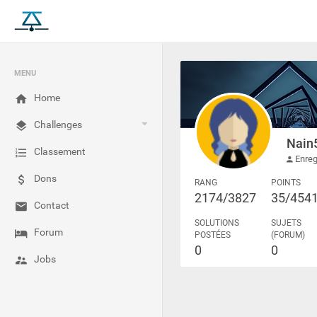
MENU
Home
Challenges
Nain
Classement
Enreg
Dons
RANG
POINTS
2174/3827
35/454
Contact
SOLUTIONS
SUJETS
Forum
POSTÉES
(FORUM)
0
0
Jobs