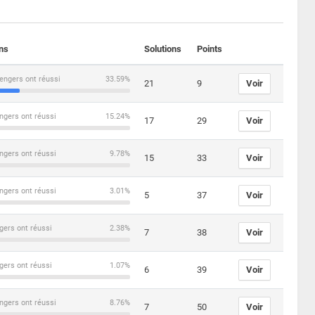
ons
Solutions
Points
engers ont réussi
33.59%
21
9
Voir
ngers ont réussi
15.24%
17
29
Voir
ngers ont réussi
9.78%
15
33
Voir
ngers ont réussi
3.01%
5
37
Voir
gers ont réussi
2.38%
7
38
Voir
gers ont réussi
1.07%
6
39
Voir
ngers ont réussi
8.76%
7
50
Voir