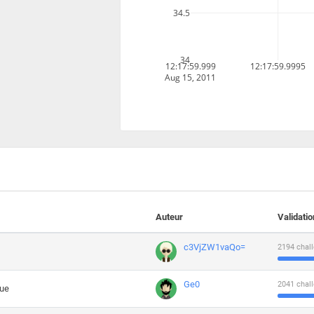
34.5
34
12:17:59.999
12:17:59.9995
Aug 15, 2011
Auteur
Validati
c3VjZW1vaQo=
2194 chall
Ge0
2041 chall
que