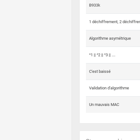
B933k
1 déchiffrement, 2 déchiffre
Algorithme asymétrique
^1 || ^2 || ^3 || ....
C'est baissé
Validation d'algorithme
Un mauvais MAC