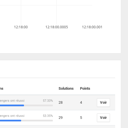
12:18:00
12:18:00.0005
12:18:00.001
ons
Solutions
Points
engers ont réussi
57.33%
28
4
Voir
engers ont réussi
53.35%
29
5
Voir