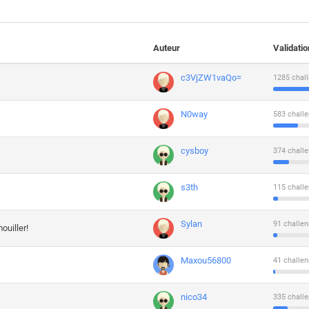
Auteur
Validati
c3VjZW1vaQo=
1285 chall
N0way
583 challe
cysboy
374 challe
s3th
115 challe
Sylan
91 challen
ouiller!
Maxou56800
41 challen
nico34
335 challe