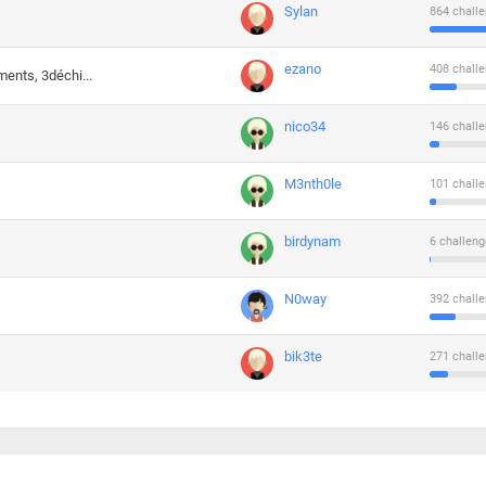
Sylan
864 challe
ezano
408 challe
ments, 3déchi...
nico34
146 challe
M3nth0le
101 challe
birdynam
6 challeng
N0way
392 challe
bik3te
271 challe