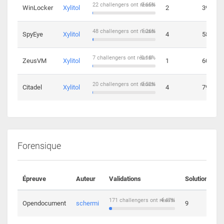
22 challengers ont réussi
0.65%
WinLocker
Xylitol
2
39
48 challengers ont réussi
1.26%
SpyEye
Xylitol
4
58
7 challengers ont réussi
0.18%
ZeusVM
Xylitol
1
60
20 challengers ont réussi
0.52%
Citadel
Xylitol
4
79
Forensique
Épreuve
Auteur
Validations
Solutions
171 challengers ont réussi
4.47%
Opendocument
schermi
9