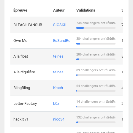
Épreuve
Auteur
Validations
Soluti
738 challengers ont réussi
19.3%
BLEACH FANSUB
SIGSKILL
7
384 challengers ont réussi
10.04%
Own Me
EsSandRe
13
286 challengers ont réussi
7.48%
A la float
telnes
8
89 challengers ont réussi
2.7%
A la régulière
telnes
10
64 challengers ont réussi
1.67%
BlingBling
Krach
4
14 challengers ont réussi
0.43%
Letter-Factory
b0z
2
132 challengers ont réussi
3.45%
hackit v1
nico34
12