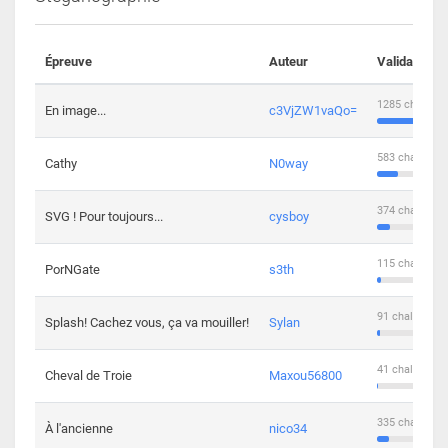
Épreuve
Auteur
Validations
1285 challeng
En image...
c3VjZW1vaQo=
583 challenge
Cathy
N0way
374 challenge
SVG ! Pour toujours...
cysboy
115 challenge
PorNGate
s3th
91 challengers
Splash! Cachez vous, ça va mouiller!
Sylan
41 challengers
Cheval de Troie
Maxou56800
335 challenge
À l'ancienne
nico34