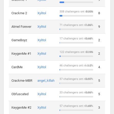
308 challengers ont réussi
8.05%
Crackme 2
Xylitol
8
71 challengers ont réussi
1.86%
Atmel Forever
Xylitol
9
17 challengers ont réussi
0.44%
GameBoyz
Xylitol
2
122 challengers ont réussi
3.19%
KeygenMe #1
Xylitol
2
46 challengers ont réussi
1.2%
CardMe
Xylitol
4
37 challengers ont réussi
0.97%
Crackme-MBR
angel_killah
5
33 challengers ont réussi
0.86%
Obfuscated
Xylitol
5
57 challengers ont réussi
1.49%
KeygenMe #2
Xylitol
3