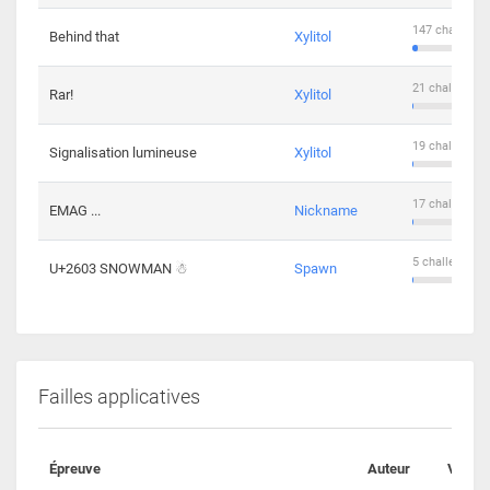
147 challenge
Behind that
Xylitol
21 challengers
Rar!
Xylitol
19 challengers
Signalisation lumineuse
Xylitol
17 challengers
EMAG ...
Nickname
5 challengers 
U+2603 SNOWMAN ☃
Spawn
Failles applicatives
Épreuve
Auteur
Valida