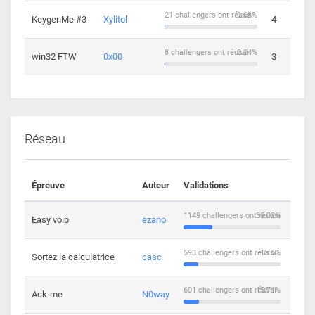
21 challengers ont réussi
0.68%
KeygenMe #3
Xylitol
4
8 challengers ont réussi
0.24%
win32 FTW
0x00
3
Réseau
Épreuve
Auteur
Validations
Solu
1149 challengers ont réussi
30.02%
Easy voip
ezano
10
593 challengers ont réussi
15.5%
Sortez la calculatrice
casc
14
601 challengers ont réussi
15.71%
Ack-me
N0way
5