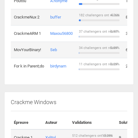
Poutou
A.nonyme
14
182 challengers ont réussi
4.76%
CrackmeNux 2
buffer
8
37 challengers ont réussi
0.97%
CrackmeARM 1
Maxou56800
3
34 challengers ont réussi
0.89%
MovYourBinary!
Seb
6
11 challengers ont réussi
0.29%
For k in Parent;do
birdynam
2
Crackme Windows
Épreuve
Auteur
Validations
Solutions
512 challengers ont réussi
13.39%
Crackme 1
Xylitol
9