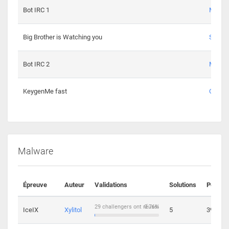
Bot IRC 1
Maxou
Big Brother is Watching you
Sopho
Bot IRC 2
Maxou
KeygenMe fast
Ge0
Malware
Épreuve
Auteur
Validations
Solutions
Points
29 challengers ont réussi
0.76%
IceIX
Xylitol
5
39