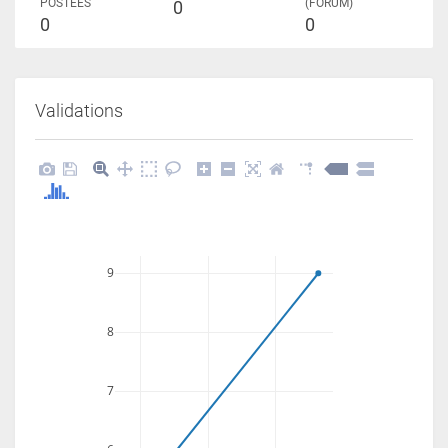
POSTÉES
(FORUM)
0
0
0
Validations
9
8
7