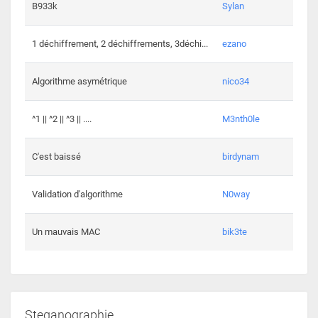
864 c
B933k
Sylan
408 c
1 déchiffrement, 2 déchiffrements, 3déchi...
ezano
146 c
Algorithme asymétrique
nico34
101 c
^1 || ^2 || ^3 || ....
M3nth0le
6 cha
C'est baissé
birdynam
392 c
Validation d'algorithme
N0way
271 c
Un mauvais MAC
bik3te
Steganographie