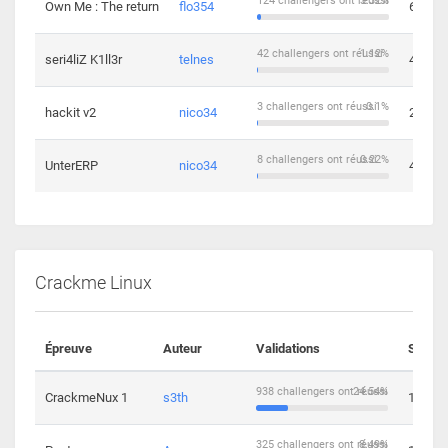
124 challengers ont réussi
3.32%
Own Me : The return
flo354
6
42 challengers ont réussi
1.12%
seri4liZ K1ll3r
telnes
4
3 challengers ont réussi
0.1%
hackit v2
nico34
2
8 challengers ont réussi
0.22%
UnterERP
nico34
4
Crackme Linux
Épreuve
Auteur
Validations
Soluti
938 challengers ont réussi
24.54%
CrackmeNux 1
s3th
14
325 challengers ont réussi
8.49%