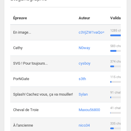
Épreuve
Auteur
Validations
1285 challeng
En image...
c3VjZW1vaQo=
583 challenge
Cathy
N0way
374 challenge
SVG ! Pour toujours...
cysboy
115 challenge
PorNGate
s3th
91 challengers
Splash! Cachez vous, ça va mouiller!
Sylan
41 challengers
Cheval de Troie
Maxou56800
335 challenge
À l'ancienne
nico34