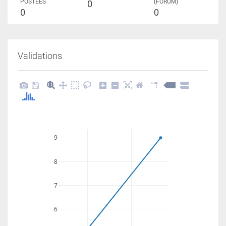
POSTÉES
(FORUM)
0
0
0
Validations
9
8
7
6