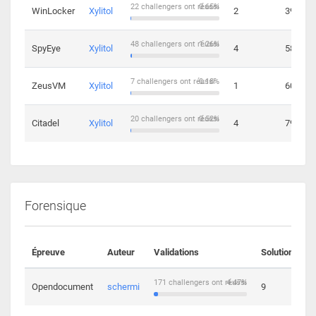
22 challengers ont réussi
0.65%
WinLocker
Xylitol
2
39
48 challengers ont réussi
1.26%
SpyEye
Xylitol
4
58
7 challengers ont réussi
0.18%
ZeusVM
Xylitol
1
60
20 challengers ont réussi
0.52%
Citadel
Xylitol
4
79
Forensique
Épreuve
Auteur
Validations
Solutions
171 challengers ont réussi
4.47%
Opendocument
schermi
9