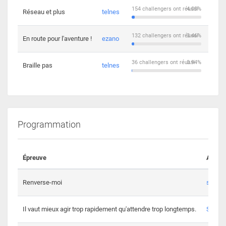
154 challengers ont réussi
4.03%
Réseau et plus
telnes
5
132 challengers ont réussi
3.46%
En route pour l'aventure !
ezano
4
36 challengers ont réussi
0.94%
Braille pas
telnes
8
Programmation
Épreuve
Auteur
Renverse-moi
s3th
Il vaut mieux agir trop rapidement qu'attendre trop longtemps.
Spl3en