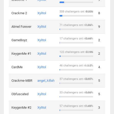
308 challengers ont réussi
8.05%
Crackme 2
Xylitol
8
71 challengers ont réussi
1.86%
Atmel Forever
Xylitol
9
17 challengers ont réussi
0.44%
GameBoyz
Xylitol
2
122 challengers ont réussi
3.19%
KeygenMe #1
Xylitol
2
46 challengers ont réussi
1.2%
CardMe
Xylitol
4
37 challengers ont réussi
0.97%
Crackme-MBR
angel_killah
5
33 challengers ont réussi
0.86%
Obfuscated
Xylitol
5
57 challengers ont réussi
1.49%
KeygenMe #2
Xylitol
3