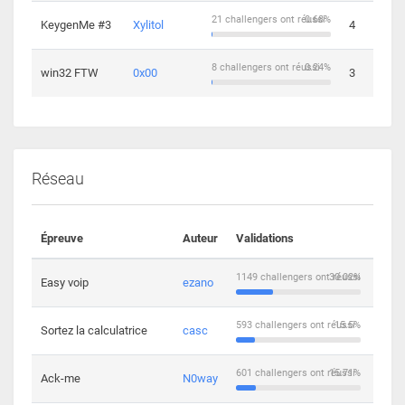
21 challengers ont réussi
0.68%
KeygenMe #3
Xylitol
4
8 challengers ont réussi
0.24%
win32 FTW
0x00
3
Réseau
Épreuve
Auteur
Validations
Solu
1149 challengers ont réussi
30.02%
Easy voip
ezano
10
593 challengers ont réussi
15.5%
Sortez la calculatrice
casc
14
601 challengers ont réussi
15.71%
Ack-me
N0way
5