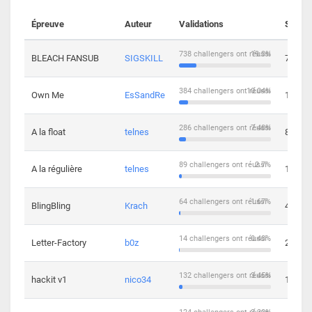
Épreuve
Auteur
Validations
Soluti
738 challengers ont réussi
19.3%
BLEACH FANSUB
SIGSKILL
7
384 challengers ont réussi
10.04%
Own Me
EsSandRe
13
286 challengers ont réussi
7.48%
A la float
telnes
8
89 challengers ont réussi
2.7%
A la régulière
telnes
10
64 challengers ont réussi
1.67%
BlingBling
Krach
4
14 challengers ont réussi
0.43%
Letter-Factory
b0z
2
132 challengers ont réussi
3.45%
hackit v1
nico34
12