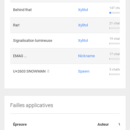
147 challenge
Behind that
Xylitol
21 challengers
Rar!
Xylitol
19 challengers
Signalisation lumineuse
Xylitol
17 challengers
EMAG ...
Nickname
5 challengers 
U+2603 SNOWMAN ☃
Spawn
Failles applicatives
Épreuve
Auteur
Valida