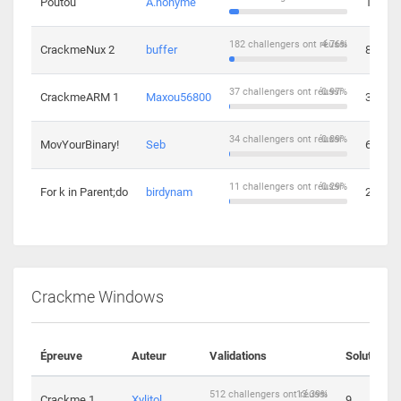
Poutou
A.nonyme
14
182 challengers ont réussi
4.76%
CrackmeNux 2
buffer
8
37 challengers ont réussi
0.97%
CrackmeARM 1
Maxou56800
3
34 challengers ont réussi
0.89%
MovYourBinary!
Seb
6
11 challengers ont réussi
0.29%
For k in Parent;do
birdynam
2
Crackme Windows
Épreuve
Auteur
Validations
Solutions
512 challengers ont réussi
13.39%
Crackme 1
Xylitol
9