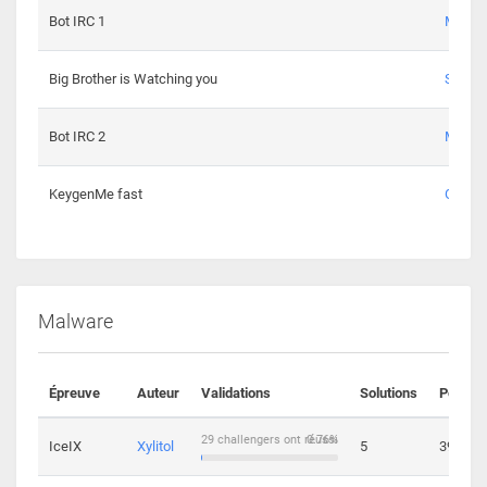
Bot IRC 1
Maxou
Big Brother is Watching you
Sopho
Bot IRC 2
Maxou
KeygenMe fast
Ge0
Malware
Épreuve
Auteur
Validations
Solutions
Points
29 challengers ont réussi
0.76%
IceIX
Xylitol
5
39