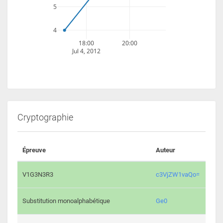
5
4
18:00
20:00
Jul 4, 2012
Cryptographie
Épreuve
Auteur
Vali
2195 
V1G3N3R3
c3VjZW1vaQo=
2042 
Substitution monoalphabétique
Ge0