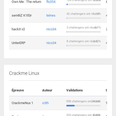
124 challengers ont réussi
3.32%
Own Me : The return
flo354
6
42 challengers ont réussi
1.12%
seri4liZ K1ll3r
telnes
4
3 challengers ont réussi
0.1%
hackit v2
nico34
2
8 challengers ont réussi
0.22%
UnterERP
nico34
4
Crackme Linux
Épreuve
Auteur
Validations
Soluti
938 challengers ont réussi
24.54%
CrackmeNux 1
s3th
14
325 challengers ont réussi
8.49%