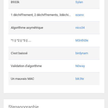
864 c
B933k
Sylan
408 c
1 déchiffrement, 2 déchiffrements, 3déchi...
ezano
146 c
Algorithme asymétrique
nico34
101 c
^1 || ^2 || ^3 || ....
M3nth0le
6 cha
C'est baissé
birdynam
392 c
Validation d'algorithme
N0way
271 c
Un mauvais MAC
bik3te
Steganographie