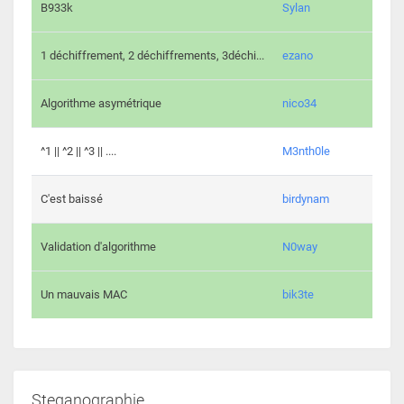
864 c
B933k
Sylan
408 c
1 déchiffrement, 2 déchiffrements, 3déchi...
ezano
146 c
Algorithme asymétrique
nico34
101 c
^1 || ^2 || ^3 || ....
M3nth0le
6 cha
C'est baissé
birdynam
392 c
Validation d'algorithme
N0way
271 c
Un mauvais MAC
bik3te
Steganographie