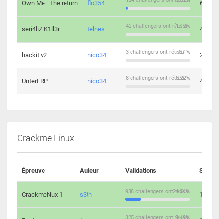
124 challengers ont réussi
3.32%
Own Me : The return
flo354
6
42 challengers ont réussi
1.12%
seri4liZ K1ll3r
telnes
4
3 challengers ont réussi
0.1%
hackit v2
nico34
2
8 challengers ont réussi
0.22%
UnterERP
nico34
4
Crackme Linux
Épreuve
Auteur
Validations
Soluti
938 challengers ont réussi
24.54%
CrackmeNux 1
s3th
14
325 challengers ont réussi
8.49%