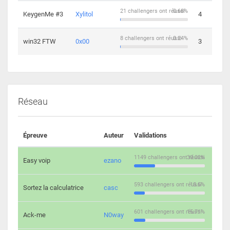
21 challengers ont réussi
0.68%
KeygenMe #3
Xylitol
4
8 challengers ont réussi
0.24%
win32 FTW
0x00
3
Réseau
Épreuve
Auteur
Validations
Solu
1149 challengers ont réussi
30.02%
Easy voip
ezano
10
593 challengers ont réussi
15.5%
Sortez la calculatrice
casc
14
601 challengers ont réussi
15.71%
Ack-me
N0way
5