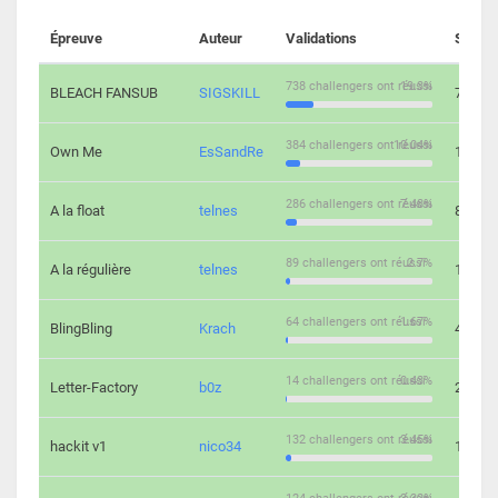
Épreuve
Auteur
Validations
Soluti
738 challengers ont réussi
19.3%
BLEACH FANSUB
SIGSKILL
7
384 challengers ont réussi
10.04%
Own Me
EsSandRe
13
286 challengers ont réussi
7.48%
A la float
telnes
8
89 challengers ont réussi
2.7%
A la régulière
telnes
10
64 challengers ont réussi
1.67%
BlingBling
Krach
4
14 challengers ont réussi
0.43%
Letter-Factory
b0z
2
132 challengers ont réussi
3.45%
hackit v1
nico34
12