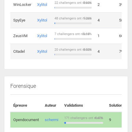
22 challengers ont réussi
0.65%
WinLocker
Xylitol
2
39
48 challengers ont réussi
1.26%
SpyEye
Xylitol
4
58
7 challengers ont réussi
0.18%
ZeusVM
Xylitol
1
60
20 challengers ont réussi
0.52%
Citadel
Xylitol
4
79
Forensique
Épreuve
Auteur
Validations
Solutions
171 challengers ont réussi
4.47%
Opendocument
schermi
9