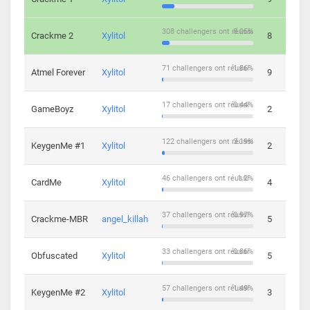
308 challengers ont réussi
8.05%
Crackme 2
Xylitol
8
71 challengers ont réussi
1.86%
Atmel Forever
Xylitol
9
17 challengers ont réussi
0.44%
GameBoyz
Xylitol
2
122 challengers ont réussi
3.19%
KeygenMe #1
Xylitol
2
46 challengers ont réussi
1.2%
CardMe
Xylitol
4
37 challengers ont réussi
0.97%
Crackme-MBR
angel_killah
5
33 challengers ont réussi
0.86%
Obfuscated
Xylitol
5
57 challengers ont réussi
1.49%
KeygenMe #2
Xylitol
3