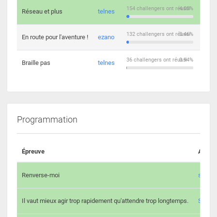
154 challengers ont réussi
4.03%
Réseau et plus
telnes
5
132 challengers ont réussi
3.46%
En route pour l'aventure !
ezano
4
36 challengers ont réussi
0.94%
Braille pas
telnes
8
Programmation
Épreuve
Auteur
Renverse-moi
s3th
Il vaut mieux agir trop rapidement qu'attendre trop longtemps.
Spl3en