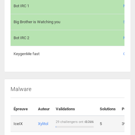
Bot IRC 1
Maxou
Big Brother is Watching you
Sopho
Bot IRC 2
Maxou
KeygenMe fast
Ge0
Malware
Épreuve
Auteur
Validations
Solutions
Points
29 challengers ont réussi
0.76%
IceIX
Xylitol
5
39