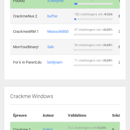
Poutou
A.nonyme
14
182 challengers ont réussi
4.76%
CrackmeNux 2
buffer
8
37 challengers ont réussi
0.97%
CrackmeARM 1
Maxou56800
3
34 challengers ont réussi
0.89%
MovYourBinary!
Seb
6
11 challengers ont réussi
0.29%
For k in Parent;do
birdynam
2
Crackme Windows
Épreuve
Auteur
Validations
Solutions
512 challengers ont réussi
13.39%
Crackme 1
Xylitol
9