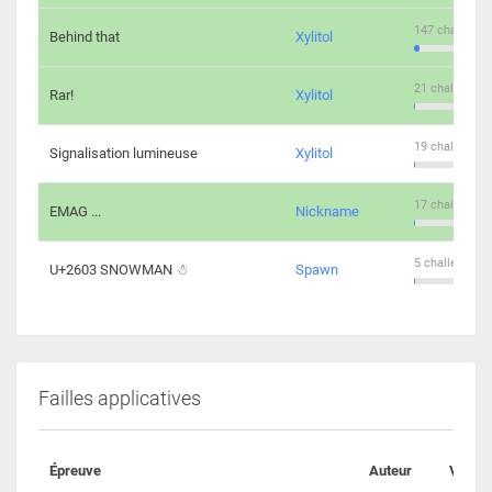
147 challenge
Behind that
Xylitol
21 challengers
Rar!
Xylitol
19 challengers
Signalisation lumineuse
Xylitol
17 challengers
EMAG ...
Nickname
5 challengers 
U+2603 SNOWMAN ☃
Spawn
Failles applicatives
Épreuve
Auteur
Valida