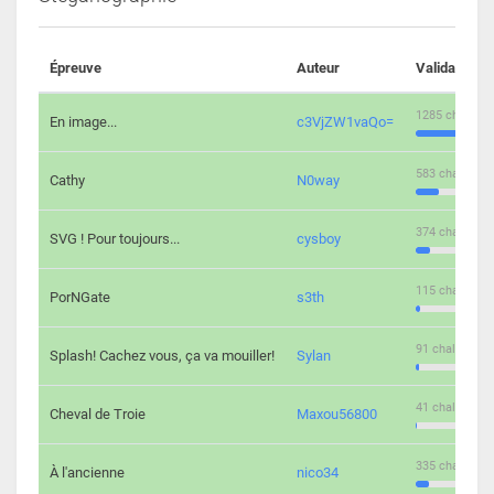
Épreuve
Auteur
Validations
1285 challeng
En image...
c3VjZW1vaQo=
583 challenge
Cathy
N0way
374 challenge
SVG ! Pour toujours...
cysboy
115 challenge
PorNGate
s3th
91 challengers
Splash! Cachez vous, ça va mouiller!
Sylan
41 challengers
Cheval de Troie
Maxou56800
335 challenge
À l'ancienne
nico34