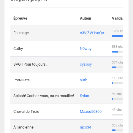
Épreuve
Auteur
Validations
1285 challeng
En image...
c3VjZW1vaQo=
583 challenge
Cathy
N0way
374 challenge
SVG ! Pour toujours...
cysboy
115 challenge
PorNGate
s3th
91 challengers
Splash! Cachez vous, ça va mouiller!
Sylan
41 challengers
Cheval de Troie
Maxou56800
335 challenge
À l'ancienne
nico34