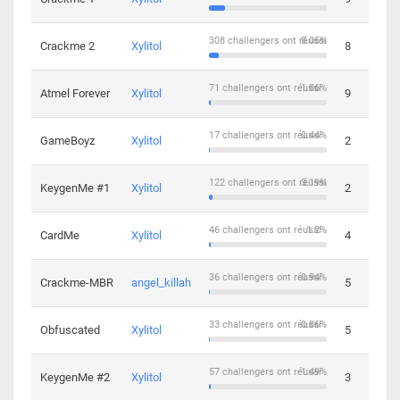
308 challengers ont réussi
8.05%
Crackme 2
Xylitol
8
71 challengers ont réussi
1.86%
Atmel Forever
Xylitol
9
17 challengers ont réussi
0.44%
GameBoyz
Xylitol
2
122 challengers ont réussi
3.19%
KeygenMe #1
Xylitol
2
46 challengers ont réussi
1.2%
CardMe
Xylitol
4
36 challengers ont réussi
0.94%
Crackme-MBR
angel_killah
5
33 challengers ont réussi
0.86%
Obfuscated
Xylitol
5
57 challengers ont réussi
1.49%
KeygenMe #2
Xylitol
3