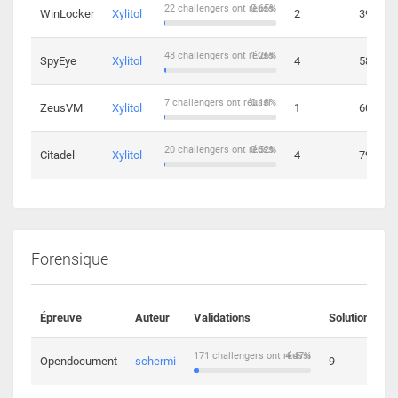
22 challengers ont réussi
0.65%
WinLocker
Xylitol
2
39
48 challengers ont réussi
1.26%
SpyEye
Xylitol
4
58
7 challengers ont réussi
0.18%
ZeusVM
Xylitol
1
60
20 challengers ont réussi
0.52%
Citadel
Xylitol
4
79
Forensique
Épreuve
Auteur
Validations
Solutions
171 challengers ont réussi
4.47%
Opendocument
schermi
9