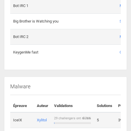
Bot IRC 1
Maxou
Big Brother is Watching you
Sopho
Bot IRC 2
Maxou
KeygenMe fast
Ge0
Malware
Épreuve
Auteur
Validations
Solutions
Points
29 challengers ont réussi
0.76%
IceIX
Xylitol
5
39