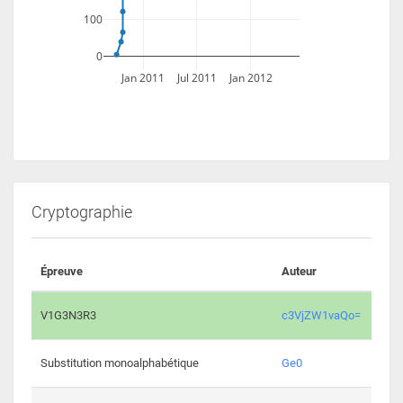
100
0
Jan 2011
Jul 2011
Jan 2012
Cryptographie
Épreuve
Auteur
Vali
2194 
V1G3N3R3
c3VjZW1vaQo=
2041 
Substitution monoalphabétique
Ge0