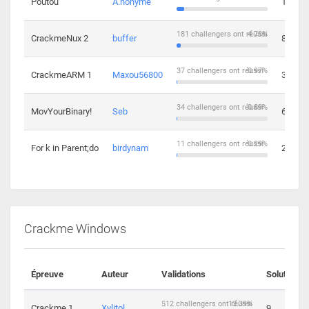
Poutou
A.nonyme
14
181 challengers ont réussi
4.73%
CrackmeNux 2
buffer
8
37 challengers ont réussi
0.97%
CrackmeARM 1
Maxou56800
3
34 challengers ont réussi
0.89%
MovYourBinary!
Seb
6
11 challengers ont réussi
0.29%
For k in Parent;do
birdynam
2
Crackme Windows
Épreuve
Auteur
Validations
Solutions
512 challengers ont réussi
13.39%
Crackme 1
Xylitol
9