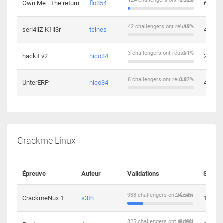
124 challengers ont réussi
3.32%
Own Me : The return
flo354
6
42 challengers ont réussi
1.12%
seri4liZ K1ll3r
telnes
4
3 challengers ont réussi
0.1%
hackit v2
nico34
2
8 challengers ont réussi
0.22%
UnterERP
nico34
4
Crackme Linux
Épreuve
Auteur
Validations
Soluti
938 challengers ont réussi
24.54%
CrackmeNux 1
s3th
14
325 challengers ont réussi
8.49%