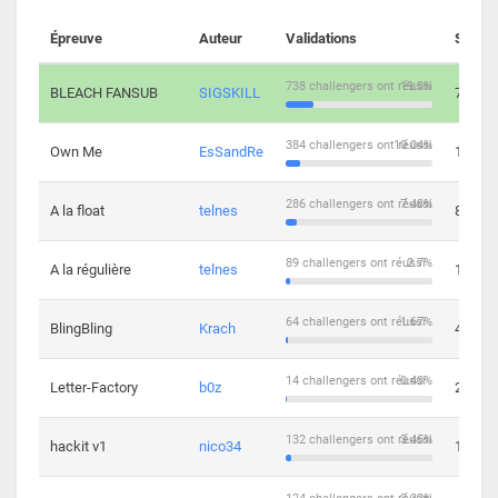
Épreuve
Auteur
Validations
Soluti
738 challengers ont réussi
19.3%
BLEACH FANSUB
SIGSKILL
7
384 challengers ont réussi
10.04%
Own Me
EsSandRe
13
286 challengers ont réussi
7.48%
A la float
telnes
8
89 challengers ont réussi
2.7%
A la régulière
telnes
10
64 challengers ont réussi
1.67%
BlingBling
Krach
4
14 challengers ont réussi
0.43%
Letter-Factory
b0z
2
132 challengers ont réussi
3.45%
hackit v1
nico34
12