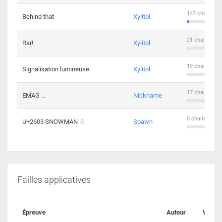
147 challenge
Behind that
Xylitol
21 challengers
Rar!
Xylitol
19 challengers
Signalisation lumineuse
Xylitol
17 challengers
EMAG ...
Nickname
5 challengers 
U+2603 SNOWMAN ☃
Spawn
Failles applicatives
Épreuve
Auteur
Valida