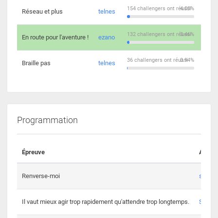
154 challengers ont réussi
4.03%
Réseau et plus
telnes
5
132 challengers ont réussi
3.46%
En route pour l'aventure !
ezano
4
36 challengers ont réussi
0.94%
Braille pas
telnes
8
Programmation
Épreuve
Auteur
Renverse-moi
s3th
Il vaut mieux agir trop rapidement qu'attendre trop longtemps.
Spl3en