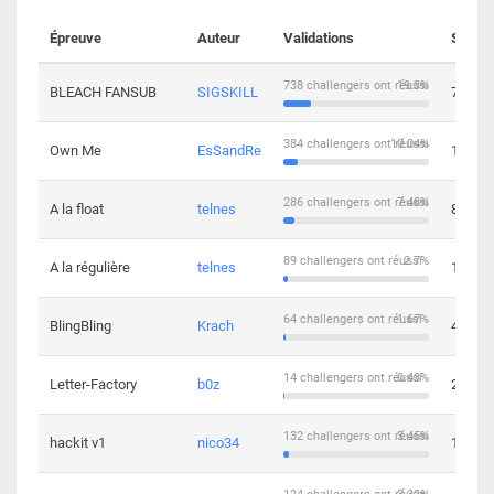
Épreuve
Auteur
Validations
Soluti
738 challengers ont réussi
19.3%
BLEACH FANSUB
SIGSKILL
7
384 challengers ont réussi
10.04%
Own Me
EsSandRe
13
286 challengers ont réussi
7.48%
A la float
telnes
8
89 challengers ont réussi
2.7%
A la régulière
telnes
10
64 challengers ont réussi
1.67%
BlingBling
Krach
4
14 challengers ont réussi
0.43%
Letter-Factory
b0z
2
132 challengers ont réussi
3.45%
hackit v1
nico34
12