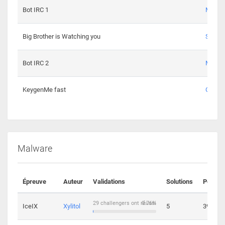
Bot IRC 1
Maxou
Big Brother is Watching you
Sopho
Bot IRC 2
Maxou
KeygenMe fast
Ge0
Malware
Épreuve
Auteur
Validations
Solutions
Points
29 challengers ont réussi
0.76%
IceIX
Xylitol
5
39