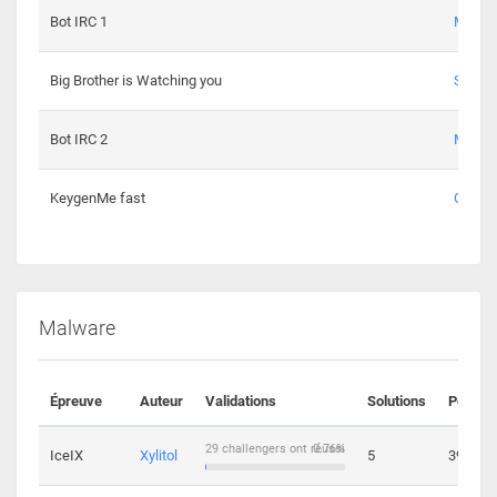
Bot IRC 1
Maxou
Big Brother is Watching you
Sopho
Bot IRC 2
Maxou
KeygenMe fast
Ge0
Malware
Épreuve
Auteur
Validations
Solutions
Points
29 challengers ont réussi
0.76%
IceIX
Xylitol
5
39