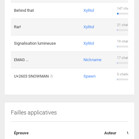
147 challenge
Behind that
Xylitol
21 challengers
Rar!
Xylitol
19 challengers
Signalisation lumineuse
Xylitol
17 challengers
EMAG ...
Nickname
5 challengers 
U+2603 SNOWMAN ☃
Spawn
Failles applicatives
Épreuve
Auteur
Valida