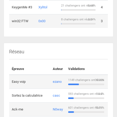
21 challengers ont réussi
0.68%
KeygenMe #3
Xylitol
4
8 challengers ont réussi
0.24%
win32 FTW
0x00
3
Réseau
Épreuve
Auteur
Validations
Solu
1149 challengers ont réussi
30.02%
Easy voip
ezano
10
593 challengers ont réussi
15.5%
Sortez la calculatrice
casc
14
601 challengers ont réussi
15.71%
Ack-me
N0way
5