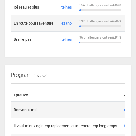
154 challengers ont réussi
4.03%
Réseau et plus
telnes
5
132 challengers ont réussi
3.46%
En route pour l'aventure !
ezano
4
36 challengers ont réussi
0.94%
Braille pas
telnes
8
Programmation
Épreuve
Auteur
Renverse-moi
s3th
Il vaut mieux agir trop rapidement qu'attendre trop longtemps.
Spl3en