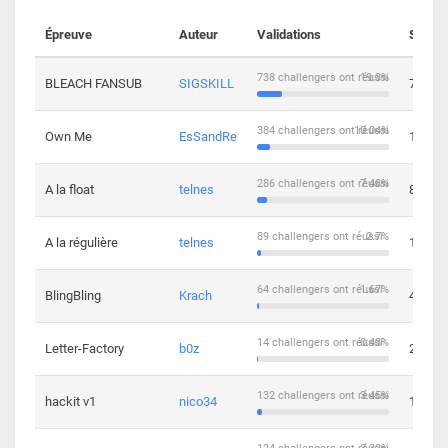
Épreuve
Auteur
Validations
Soluti
738 challengers ont réussi
19.3%
BLEACH FANSUB
SIGSKILL
7
384 challengers ont réussi
10.04%
Own Me
EsSandRe
13
286 challengers ont réussi
7.48%
A la float
telnes
8
89 challengers ont réussi
2.7%
A la régulière
telnes
10
64 challengers ont réussi
1.67%
BlingBling
Krach
4
14 challengers ont réussi
0.43%
Letter-Factory
b0z
2
132 challengers ont réussi
3.45%
hackit v1
nico34
12