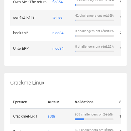
124 challengers ont réussi
3.32%
Own Me : The return
flo354
6
42 challengers ont réussi
1.12%
seri4liZ K1ll3r
telnes
4
3 challengers ont réussi
0.1%
hackit v2
nico34
2
8 challengers ont réussi
0.22%
UnterERP
nico34
4
Crackme Linux
Épreuve
Auteur
Validations
Soluti
938 challengers ont réussi
24.54%
CrackmeNux 1
s3th
14
325 challengers ont réussi
8.49%