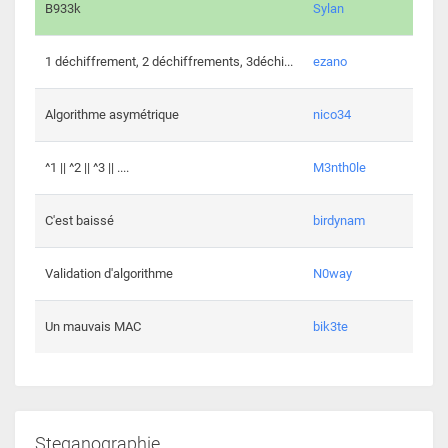
864 c
B933k
Sylan
408 c
1 déchiffrement, 2 déchiffrements, 3déchi...
ezano
146 c
Algorithme asymétrique
nico34
101 c
^1 || ^2 || ^3 || ....
M3nth0le
6 cha
C'est baissé
birdynam
392 c
Validation d'algorithme
N0way
271 c
Un mauvais MAC
bik3te
Steganographie