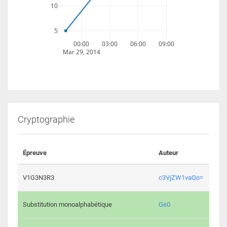
10
5
00:00
03:00
06:00
09:00
Mar 29, 2014
Cryptographie
Épreuve
Auteur
Vali
2194 
V1G3N3R3
c3VjZW1vaQo=
2041 
Substitution monoalphabétique
Ge0