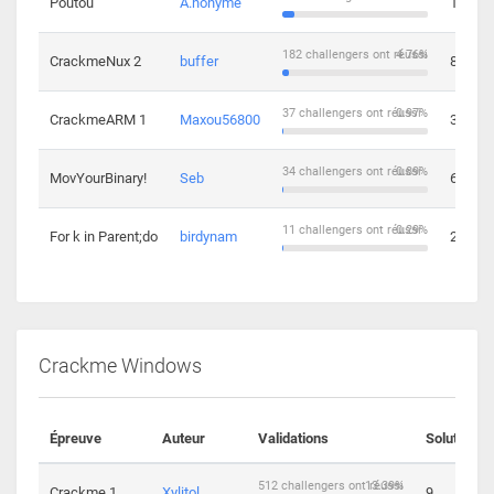
Poutou
A.nonyme
14
182 challengers ont réussi
4.76%
CrackmeNux 2
buffer
8
37 challengers ont réussi
0.97%
CrackmeARM 1
Maxou56800
3
34 challengers ont réussi
0.89%
MovYourBinary!
Seb
6
11 challengers ont réussi
0.29%
For k in Parent;do
birdynam
2
Crackme Windows
Épreuve
Auteur
Validations
Solutions
512 challengers ont réussi
13.39%
Crackme 1
Xylitol
9