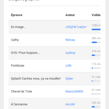
Épreuve
Auteur
Validations
1285 challeng
En image...
c3VjZW1vaQo=
583 challenge
Cathy
N0way
374 challenge
SVG ! Pour toujours...
cysboy
115 challenge
PorNGate
s3th
91 challengers
Splash! Cachez vous, ça va mouiller!
Sylan
41 challengers
Cheval de Troie
Maxou56800
335 challenge
À l'ancienne
nico34