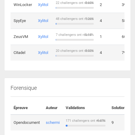
22 challengers ont réussi
0.65%
WinLocker
Xylitol
2
39
48 challengers ont réussi
1.26%
SpyEye
Xylitol
4
58
7 challengers ont réussi
0.18%
ZeusVM
Xylitol
1
60
20 challengers ont réussi
0.52%
Citadel
Xylitol
4
79
Forensique
Épreuve
Auteur
Validations
Solutions
171 challengers ont réussi
4.47%
Opendocument
schermi
9