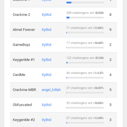
308 challengers ont réussi
8.05%
Crackme 2
Xylitol
8
71 challengers ont réussi
1.86%
Atmel Forever
Xylitol
9
17 challengers ont réussi
0.44%
GameBoyz
Xylitol
2
122 challengers ont réussi
3.19%
KeygenMe #1
Xylitol
2
46 challengers ont réussi
1.2%
CardMe
Xylitol
4
37 challengers ont réussi
0.97%
Crackme-MBR
angel_killah
5
33 challengers ont réussi
0.86%
Obfuscated
Xylitol
5
57 challengers ont réussi
1.49%
KeygenMe #2
Xylitol
3