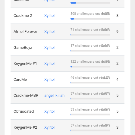
308 challengers ont réussi
8.05%
Crackme 2
Xylitol
8
71 challengers ont réussi
1.86%
Atmel Forever
Xylitol
9
17 challengers ont réussi
0.44%
GameBoyz
Xylitol
2
122 challengers ont réussi
3.19%
KeygenMe #1
Xylitol
2
46 challengers ont réussi
1.2%
CardMe
Xylitol
4
37 challengers ont réussi
0.97%
Crackme-MBR
angel_killah
5
33 challengers ont réussi
0.86%
Obfuscated
Xylitol
5
57 challengers ont réussi
1.49%
KeygenMe #2
Xylitol
3