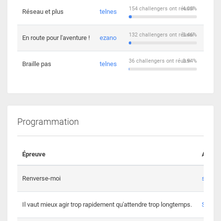
154 challengers ont réussi
4.03%
Réseau et plus
telnes
5
132 challengers ont réussi
3.46%
En route pour l'aventure !
ezano
4
36 challengers ont réussi
0.94%
Braille pas
telnes
8
Programmation
Épreuve
Auteur
Renverse-moi
s3th
Il vaut mieux agir trop rapidement qu'attendre trop longtemps.
Spl3en