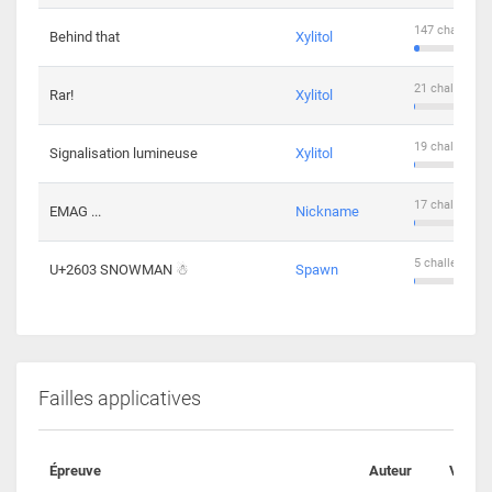
147 challenge
Behind that
Xylitol
21 challengers
Rar!
Xylitol
19 challengers
Signalisation lumineuse
Xylitol
17 challengers
EMAG ...
Nickname
5 challengers 
U+2603 SNOWMAN ☃
Spawn
Failles applicatives
Épreuve
Auteur
Valida