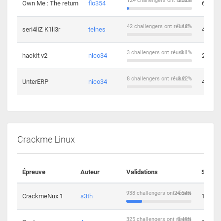
124 challengers ont réussi
3.32%
Own Me : The return
flo354
6
42 challengers ont réussi
1.12%
seri4liZ K1ll3r
telnes
4
3 challengers ont réussi
0.1%
hackit v2
nico34
2
8 challengers ont réussi
0.22%
UnterERP
nico34
4
Crackme Linux
Épreuve
Auteur
Validations
Soluti
938 challengers ont réussi
24.54%
CrackmeNux 1
s3th
14
325 challengers ont réussi
8.49%