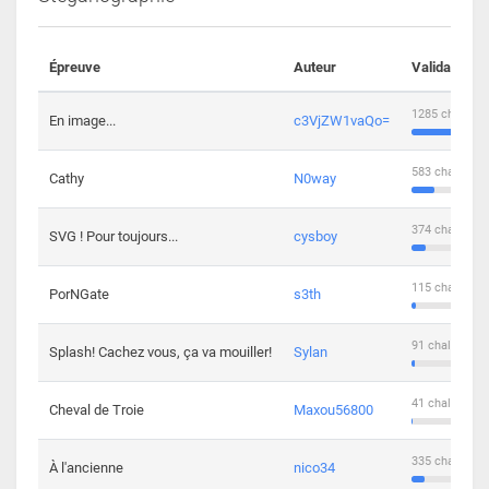
Épreuve
Auteur
Validations
1285 challeng
En image...
c3VjZW1vaQo=
583 challenge
Cathy
N0way
374 challenge
SVG ! Pour toujours...
cysboy
115 challenge
PorNGate
s3th
91 challengers
Splash! Cachez vous, ça va mouiller!
Sylan
41 challengers
Cheval de Troie
Maxou56800
335 challenge
À l'ancienne
nico34