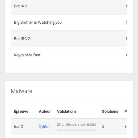
Bot IRC 1
Maxou
Big Brother is Watching you
Sopho
Bot IRC 2
Maxou
KeygenMe fast
Ge0
Malware
Épreuve
Auteur
Validations
Solutions
Points
29 challengers ont réussi
0.76%
IceIX
Xylitol
5
39