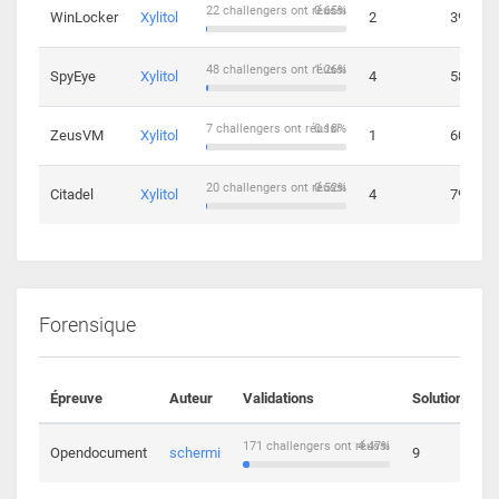
22 challengers ont réussi
0.65%
WinLocker
Xylitol
2
39
48 challengers ont réussi
1.26%
SpyEye
Xylitol
4
58
7 challengers ont réussi
0.18%
ZeusVM
Xylitol
1
60
20 challengers ont réussi
0.52%
Citadel
Xylitol
4
79
Forensique
Épreuve
Auteur
Validations
Solutions
171 challengers ont réussi
4.47%
Opendocument
schermi
9