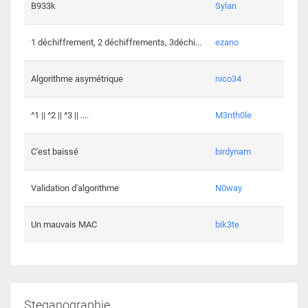
864 c
B933k
Sylan
408 c
1 déchiffrement, 2 déchiffrements, 3déchi...
ezano
146 c
Algorithme asymétrique
nico34
101 c
^1 || ^2 || ^3 || ....
M3nth0le
6 cha
C'est baissé
birdynam
392 c
Validation d'algorithme
N0way
271 c
Un mauvais MAC
bik3te
Steganographie