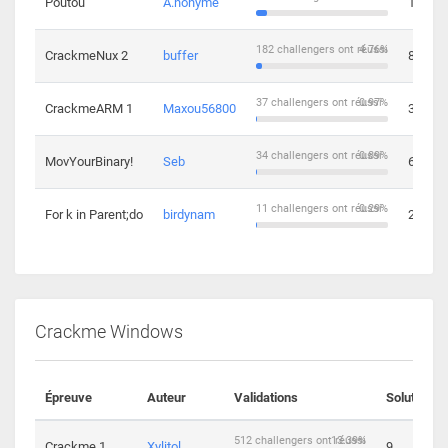
Poutou
A.nonyme
14
182 challengers ont réussi
4.76%
CrackmeNux 2
buffer
8
37 challengers ont réussi
0.97%
CrackmeARM 1
Maxou56800
3
34 challengers ont réussi
0.89%
MovYourBinary!
Seb
6
11 challengers ont réussi
0.29%
For k in Parent;do
birdynam
2
Crackme Windows
Épreuve
Auteur
Validations
Solutions
512 challengers ont réussi
13.39%
Crackme 1
Xylitol
9