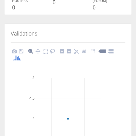
POSTÉES
(FORUM)
0
0
0
Validations
5
4.5
4