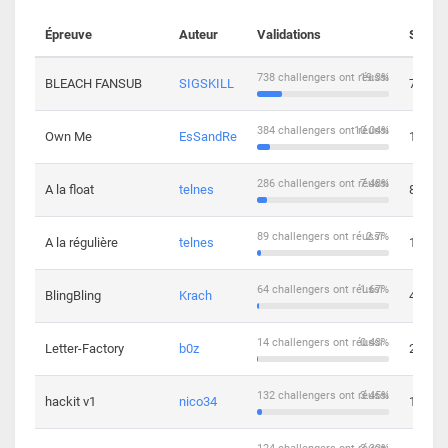
Épreuve
Auteur
Validations
Soluti
738 challengers ont réussi
19.3%
BLEACH FANSUB
SIGSKILL
7
384 challengers ont réussi
10.04%
Own Me
EsSandRe
13
286 challengers ont réussi
7.48%
A la float
telnes
8
89 challengers ont réussi
2.7%
A la régulière
telnes
10
64 challengers ont réussi
1.67%
BlingBling
Krach
4
14 challengers ont réussi
0.43%
Letter-Factory
b0z
2
132 challengers ont réussi
3.45%
hackit v1
nico34
12