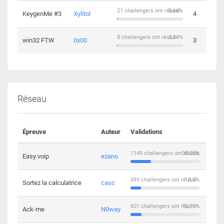
21 challengers ont réussi
0.68%
KeygenMe #3
Xylitol
4
8 challengers ont réussi
0.24%
win32 FTW
0x00
3
Réseau
Épreuve
Auteur
Validations
Solu
1149 challengers ont réussi
30.02%
Easy voip
ezano
10
593 challengers ont réussi
15.5%
Sortez la calculatrice
casc
14
601 challengers ont réussi
15.71%
Ack-me
N0way
5