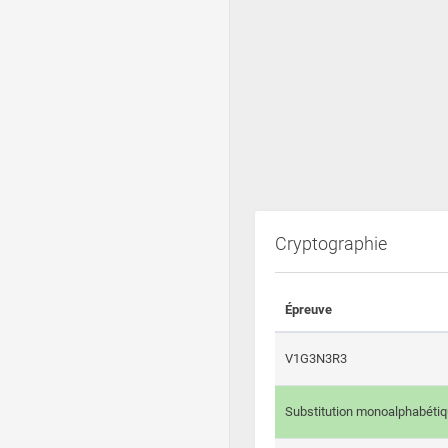
Cryptographie
Épreuve
V1G3N3R3
Substitution monoalphabéti