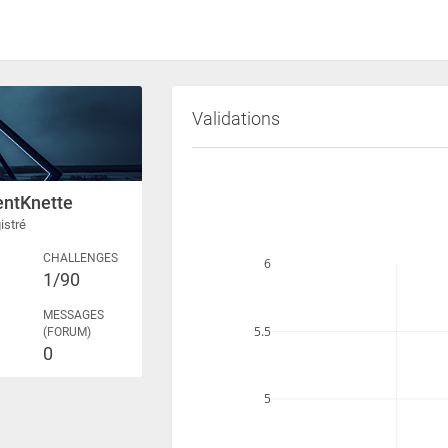
Validations
entKnette
istré
CHALLENGES
6
1/90
MESSAGES
5.5
(FORUM)
0
5