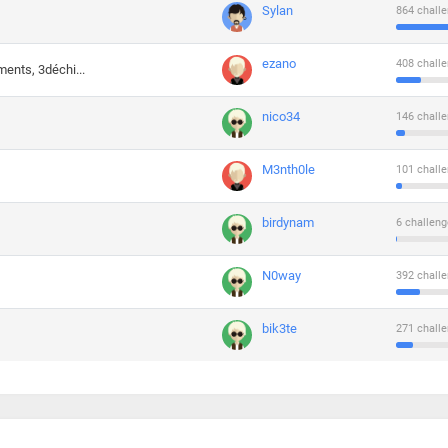
Sylan
864 challe
ezano
408 challe
ments, 3déchi...
nico34
146 challe
M3nth0le
101 challe
birdynam
6 challeng
N0way
392 challe
bik3te
271 challe