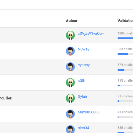
Auteur
Validati
c3VjZW1vaQo=
1285 chall
N0way
583 challe
cysboy
374 challe
s3th
115 challe
Sylan
91 challen
ouiller!
Maxou56800
41 challen
nico34
335 challe