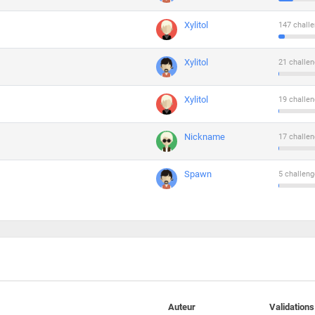
Xylitol
147 challe
Xylitol
21 challen
Xylitol
19 challen
Nickname
17 challen
Spawn
5 challeng
Auteur
Validations