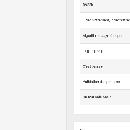
B933k
1 déchiffrement, 2 déchiffre
Algorithme asymétrique
^1 || ^2 || ^3 || ....
C'est baissé
Validation d'algorithme
Un mauvais MAC