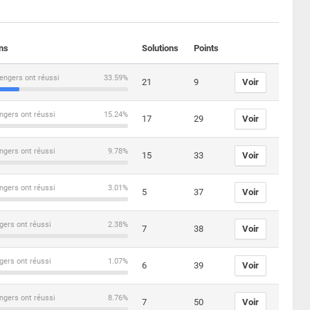
ons
Solutions
Points
engers ont réussi
33.59%
21
9
Voir
ngers ont réussi
15.24%
17
29
Voir
ngers ont réussi
9.78%
15
33
Voir
ngers ont réussi
3.01%
5
37
Voir
gers ont réussi
2.38%
7
38
Voir
gers ont réussi
1.07%
6
39
Voir
ngers ont réussi
8.76%
7
50
Voir