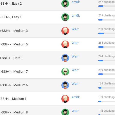
sm0k
247 challeng
>SSH<- , Easy 2
sm0k
219 challeng
>SSH<- , Easy 1
Warr
280 challeng
->SSH<- , Medium 3
Warr
265 challeng
->SSH<- , Medium 5
Warr
224 challeng
->SSH<- , Hard 1
Warr
230 challeng
->SSH<- , Medium 7
Warr
168 challeng
->SSH<- , Medium 6
sm0k
139 challeng
->SSH<- , Medium 1
Warr
112 challeng
->SSH<- , Medium 8