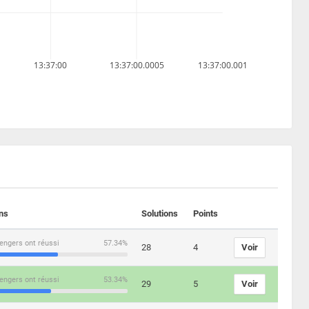
13:37:00
13:37:00.0005
13:37:00.001
ons
Solutions
Points
engers ont réussi
57.34%
28
4
Voir
engers ont réussi
53.34%
29
5
Voir