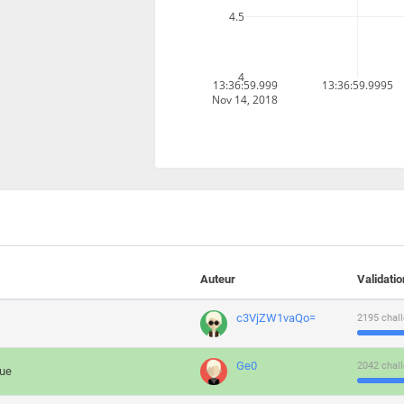
4.5
4
13:36:59.999
13:36:59.9995
Nov 14, 2018
Auteur
Validati
c3VjZW1vaQo=
2195 chall
Ge0
2042 chall
que