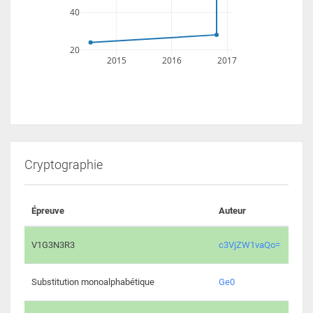
40
20
2015
2016
2017
Cryptographie
Épreuve
Auteur
Vali
2194 
V1G3N3R3
c3VjZW1vaQo=
2041 
Substitution monoalphabétique
Ge0