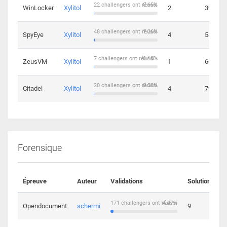
22 challengers ont réussi
0.65%
WinLocker
Xylitol
2
39
48 challengers ont réussi
1.26%
SpyEye
Xylitol
4
58
7 challengers ont réussi
0.18%
ZeusVM
Xylitol
1
60
20 challengers ont réussi
0.52%
Citadel
Xylitol
4
79
Forensique
Épreuve
Auteur
Validations
Solutions
171 challengers ont réussi
4.47%
Opendocument
schermi
9