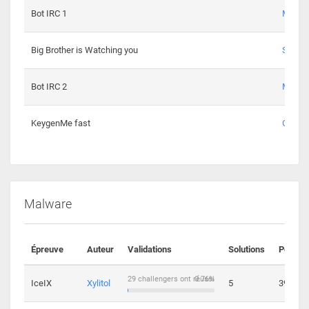
Bot IRC 1
Maxou
Big Brother is Watching you
Sopho
Bot IRC 2
Maxou
KeygenMe fast
Ge0
Malware
Épreuve
Auteur
Validations
Solutions
Points
29 challengers ont réussi
0.76%
IceIX
Xylitol
5
39