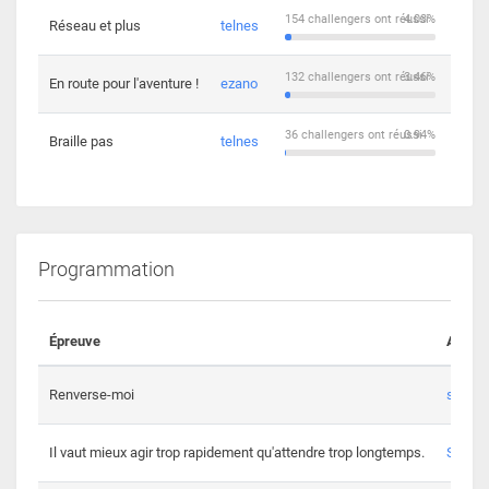
154 challengers ont réussi
4.03%
Réseau et plus
telnes
5
132 challengers ont réussi
3.46%
En route pour l'aventure !
ezano
4
36 challengers ont réussi
0.94%
Braille pas
telnes
8
Programmation
Épreuve
Auteur
Renverse-moi
s3th
Il vaut mieux agir trop rapidement qu'attendre trop longtemps.
Spl3en