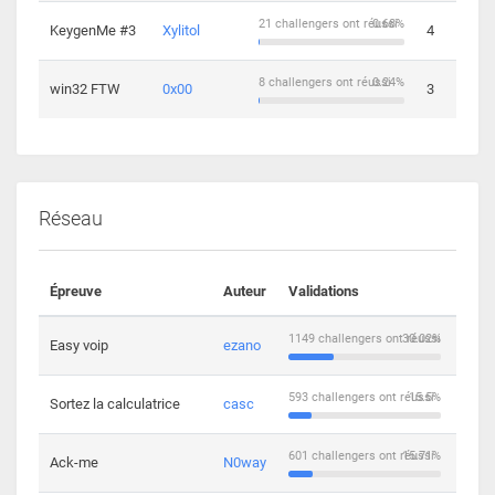
21 challengers ont réussi
0.68%
KeygenMe #3
Xylitol
4
8 challengers ont réussi
0.24%
win32 FTW
0x00
3
Réseau
Épreuve
Auteur
Validations
Solu
1149 challengers ont réussi
30.02%
Easy voip
ezano
10
593 challengers ont réussi
15.5%
Sortez la calculatrice
casc
14
601 challengers ont réussi
15.71%
Ack-me
N0way
5