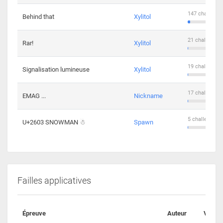
147 challenge
Behind that
Xylitol
21 challengers
Rar!
Xylitol
19 challengers
Signalisation lumineuse
Xylitol
17 challengers
EMAG ...
Nickname
5 challengers 
U+2603 SNOWMAN ☃
Spawn
Failles applicatives
Épreuve
Auteur
Valida