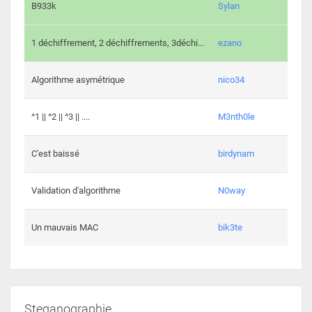
864 c
B933k
Sylan
408 c
1 déchiffrement, 2 déchiffrements, 3déchi...
ezano
146 c
Algorithme asymétrique
nico34
101 c
^1 || ^2 || ^3 || ....
M3nth0le
6 cha
C'est baissé
birdynam
392 c
Validation d'algorithme
N0way
271 c
Un mauvais MAC
bik3te
Steganographie