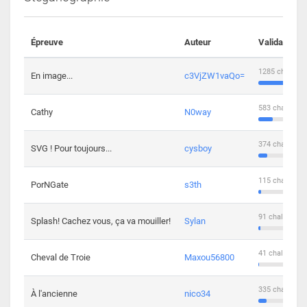
Épreuve
Auteur
Validations
1285 challeng
En image...
c3VjZW1vaQo=
583 challenge
Cathy
N0way
374 challenge
SVG ! Pour toujours...
cysboy
115 challenge
PorNGate
s3th
91 challengers
Splash! Cachez vous, ça va mouiller!
Sylan
41 challengers
Cheval de Troie
Maxou56800
335 challenge
À l'ancienne
nico34