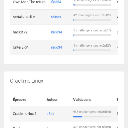
124 challengers ont réussi
3.32%
Own Me : The return
flo354
6
42 challengers ont réussi
1.12%
seri4liZ K1ll3r
telnes
4
3 challengers ont réussi
0.1%
hackit v2
nico34
2
8 challengers ont réussi
0.22%
UnterERP
nico34
4
Crackme Linux
Épreuve
Auteur
Validations
Soluti
938 challengers ont réussi
24.54%
CrackmeNux 1
s3th
14
325 challengers ont réussi
8.49%