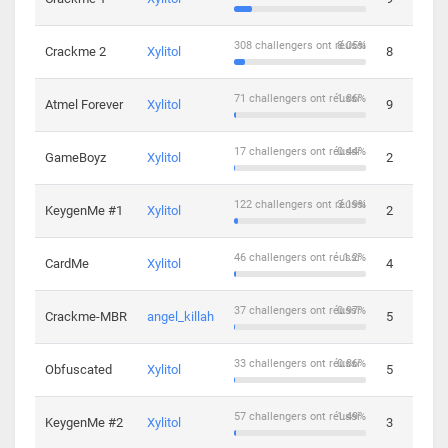
308 challengers ont réussi
8.05%
Crackme 2
Xylitol
8
71 challengers ont réussi
1.86%
Atmel Forever
Xylitol
9
17 challengers ont réussi
0.44%
GameBoyz
Xylitol
2
122 challengers ont réussi
3.19%
KeygenMe #1
Xylitol
2
46 challengers ont réussi
1.2%
CardMe
Xylitol
4
37 challengers ont réussi
0.97%
Crackme-MBR
angel_killah
5
33 challengers ont réussi
0.86%
Obfuscated
Xylitol
5
57 challengers ont réussi
1.49%
KeygenMe #2
Xylitol
3