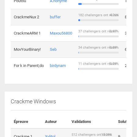
Poutou
A.nonyme
14
182 challengers ont réussi
4.76%
CrackmeNux 2
buffer
8
37 challengers ont réussi
0.97%
CrackmeARM 1
Maxou56800
3
34 challengers ont réussi
0.89%
MovYourBinary!
Seb
6
11 challengers ont réussi
0.29%
For k in Parent;do
birdynam
2
Crackme Windows
Épreuve
Auteur
Validations
Solutions
512 challengers ont réussi
13.39%
Crackme 1
Xylitol
9