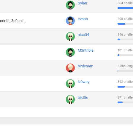
Sylan
864 challe
ezano
408 challe
ments, 3déchi...
nico34
146 challe
M3nth0le
101 challe
birdynam
6 challeng
N0way
392 challe
bik3te
271 challe