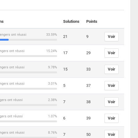
ons
Solutions
Points
engers ont réussi
33.59%
21
9
Voir
ngers ont réussi
15.24%
17
29
Voir
ngers ont réussi
9.78%
15
33
Voir
ngers ont réussi
3.01%
5
37
Voir
gers ont réussi
2.38%
7
38
Voir
gers ont réussi
1.07%
6
39
Voir
ngers ont réussi
8.76%
7
50
Voir