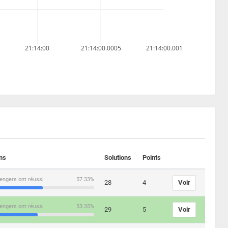
21:14:00
21:14:00.0005
21:14:00.001
ons
Solutions
Points
engers ont réussi
57.33%
28
4
Voir
engers ont réussi
53.35%
29
5
Voir