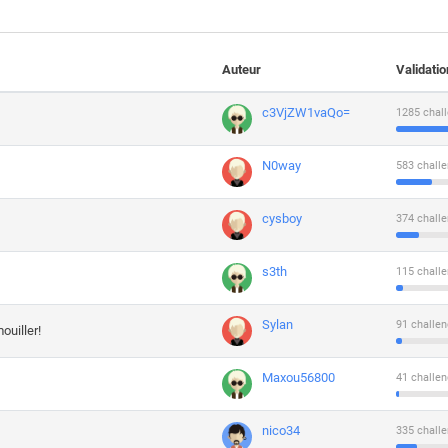
Auteur
Validati
c3VjZW1vaQo=
1285 chall
N0way
583 challe
cysboy
374 challe
s3th
115 challe
Sylan
91 challen
ouiller!
Maxou56800
41 challen
nico34
335 challe