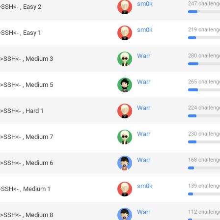
sm0k
247 challeng
>SSH<- , Easy 2
sm0k
219 challeng
>SSH<- , Easy 1
Warr
280 challeng
->SSH<- , Medium 3
Warr
265 challeng
->SSH<- , Medium 5
Warr
224 challeng
->SSH<- , Hard 1
Warr
230 challeng
->SSH<- , Medium 7
Warr
168 challeng
->SSH<- , Medium 6
sm0k
139 challeng
->SSH<- , Medium 1
Warr
112 challeng
->SSH<- , Medium 8