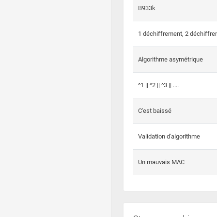
B933k
1 déchiffrement, 2 déchiffre
Algorithme asymétrique
^1 || ^2 || ^3 || ....
C'est baissé
Validation d'algorithme
Un mauvais MAC