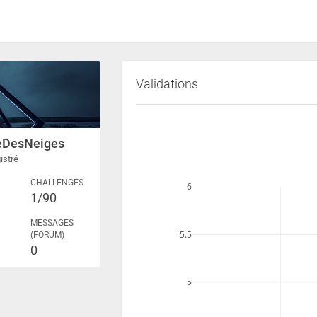
Validations
leDesNeiges
istré
CHALLENGES
6
1/90
MESSAGES
5.5
(FORUM)
0
5