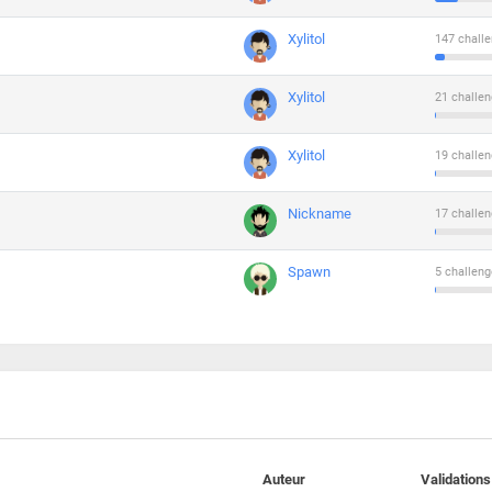
Xylitol
147 challe
Xylitol
21 challen
Xylitol
19 challen
Nickname
17 challen
Spawn
5 challeng
Auteur
Validations