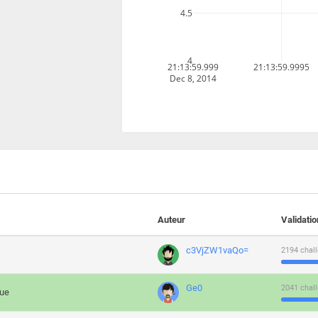
4.5
4
21:13:59.999
21:13:59.9995
Dec 8, 2014
Auteur
Validati
c3VjZW1vaQo=
2194 chall
Ge0
2041 chall
que