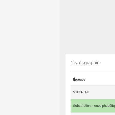
Cryptographie
Épreuve
V1G3N3R3
Substitution monoalphabéti