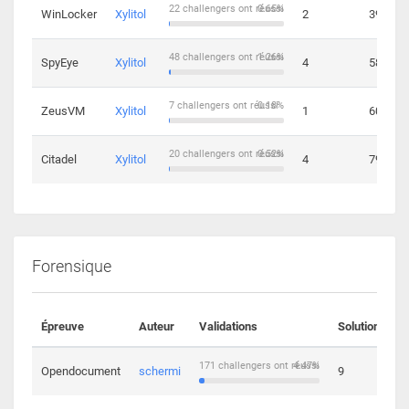
22 challengers ont réussi
0.65%
WinLocker
Xylitol
2
39
48 challengers ont réussi
1.26%
SpyEye
Xylitol
4
58
7 challengers ont réussi
0.18%
ZeusVM
Xylitol
1
60
20 challengers ont réussi
0.52%
Citadel
Xylitol
4
79
Forensique
Épreuve
Auteur
Validations
Solutions
171 challengers ont réussi
4.47%
Opendocument
schermi
9