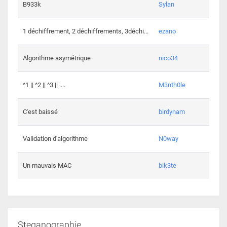
864 c
B933k
Sylan
408 c
1 déchiffrement, 2 déchiffrements, 3déchi...
ezano
146 c
Algorithme asymétrique
nico34
101 c
^1 || ^2 || ^3 || ....
M3nth0le
6 cha
C'est baissé
birdynam
392 c
Validation d'algorithme
N0way
271 c
Un mauvais MAC
bik3te
Steganographie