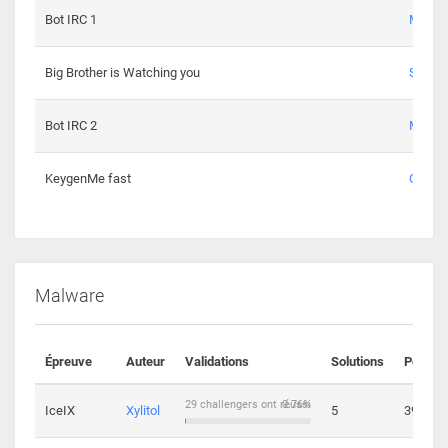
Bot IRC 1
Maxou
Big Brother is Watching you
Sopho
Bot IRC 2
Maxou
KeygenMe fast
Ge0
Malware
Épreuve
Auteur
Validations
Solutions
Points
29 challengers ont réussi
0.76%
IceIX
Xylitol
5
39