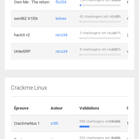
124 challengers ont réussi
3.32%
Own Me : The return
flo354
6
42 challengers ont réussi
1.12%
seri4liZ K1ll3r
telnes
4
3 challengers ont réussi
0.1%
hackit v2
nico34
2
8 challengers ont réussi
0.22%
UnterERP
nico34
4
Crackme Linux
Épreuve
Auteur
Validations
Soluti
938 challengers ont réussi
24.54%
CrackmeNux 1
s3th
14
325 challengers ont réussi
8.49%