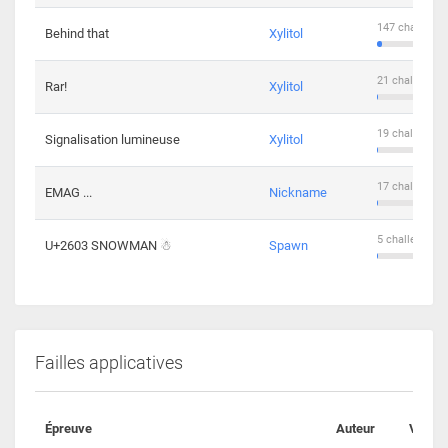
147 challenge
Behind that
Xylitol
21 challengers
Rar!
Xylitol
19 challengers
Signalisation lumineuse
Xylitol
17 challengers
EMAG ...
Nickname
5 challengers 
U+2603 SNOWMAN ☃
Spawn
Failles applicatives
Épreuve
Auteur
Valida