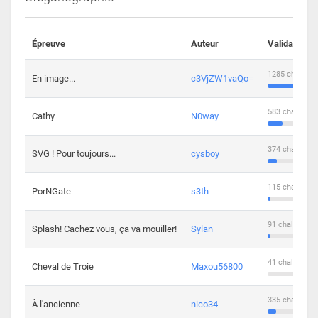
Épreuve
Auteur
Validations
1285 challeng
En image...
c3VjZW1vaQo=
583 challenge
Cathy
N0way
374 challenge
SVG ! Pour toujours...
cysboy
115 challenge
PorNGate
s3th
91 challengers
Splash! Cachez vous, ça va mouiller!
Sylan
41 challengers
Cheval de Troie
Maxou56800
335 challenge
À l'ancienne
nico34