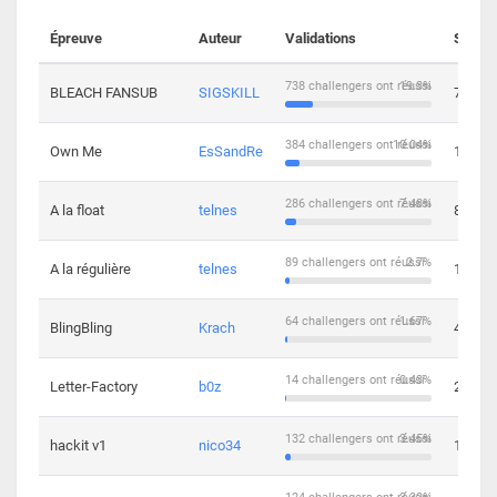
Épreuve
Auteur
Validations
Soluti
738 challengers ont réussi
19.3%
BLEACH FANSUB
SIGSKILL
7
384 challengers ont réussi
10.04%
Own Me
EsSandRe
13
286 challengers ont réussi
7.48%
A la float
telnes
8
89 challengers ont réussi
2.7%
A la régulière
telnes
10
64 challengers ont réussi
1.67%
BlingBling
Krach
4
14 challengers ont réussi
0.43%
Letter-Factory
b0z
2
132 challengers ont réussi
3.45%
hackit v1
nico34
12