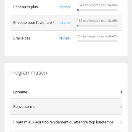
154 challengers ont réussi
4.03%
Réseau et plus
telnes
5
132 challengers ont réussi
3.46%
En route pour l'aventure !
ezano
4
36 challengers ont réussi
0.94%
Braille pas
telnes
8
Programmation
Épreuve
Auteur
Renverse-moi
s3th
Il vaut mieux agir trop rapidement qu'attendre trop longtemps.
Spl3en