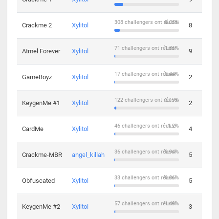
308 challengers ont réussi
8.05%
Crackme 2
Xylitol
8
71 challengers ont réussi
1.86%
Atmel Forever
Xylitol
9
17 challengers ont réussi
0.44%
GameBoyz
Xylitol
2
122 challengers ont réussi
3.19%
KeygenMe #1
Xylitol
2
46 challengers ont réussi
1.2%
CardMe
Xylitol
4
36 challengers ont réussi
0.94%
Crackme-MBR
angel_killah
5
33 challengers ont réussi
0.86%
Obfuscated
Xylitol
5
57 challengers ont réussi
1.49%
KeygenMe #2
Xylitol
3