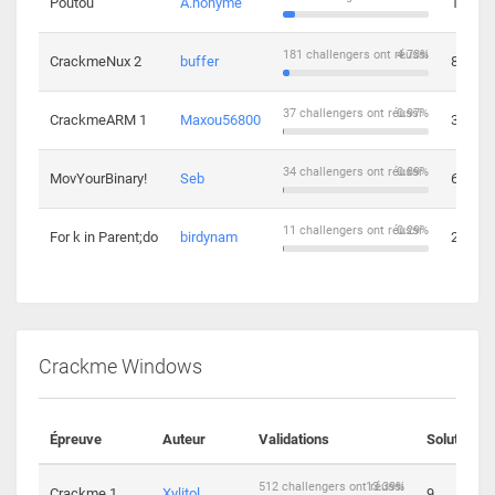
Poutou
A.nonyme
14
181 challengers ont réussi
4.73%
CrackmeNux 2
buffer
8
37 challengers ont réussi
0.97%
CrackmeARM 1
Maxou56800
3
34 challengers ont réussi
0.89%
MovYourBinary!
Seb
6
11 challengers ont réussi
0.29%
For k in Parent;do
birdynam
2
Crackme Windows
Épreuve
Auteur
Validations
Solutions
512 challengers ont réussi
13.39%
Crackme 1
Xylitol
9