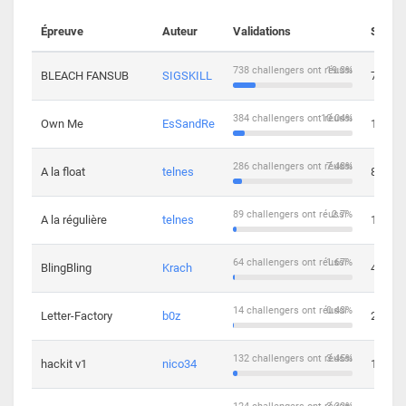
Épreuve
Auteur
Validations
Soluti
738 challengers ont réussi
19.3%
BLEACH FANSUB
SIGSKILL
7
384 challengers ont réussi
10.04%
Own Me
EsSandRe
13
286 challengers ont réussi
7.48%
A la float
telnes
8
89 challengers ont réussi
2.7%
A la régulière
telnes
10
64 challengers ont réussi
1.67%
BlingBling
Krach
4
14 challengers ont réussi
0.43%
Letter-Factory
b0z
2
132 challengers ont réussi
3.45%
hackit v1
nico34
12