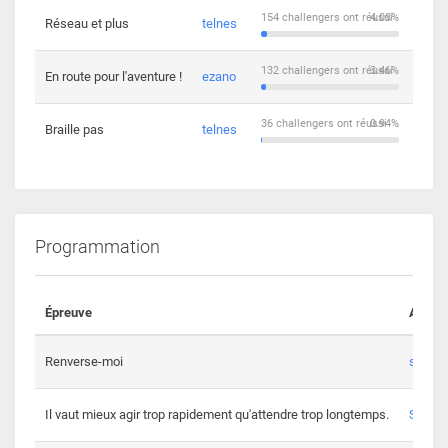
154 challengers ont réussi
4.03%
Réseau et plus
telnes
5
132 challengers ont réussi
3.46%
En route pour l'aventure !
ezano
4
36 challengers ont réussi
0.94%
Braille pas
telnes
8
Programmation
Épreuve
Auteur
Renverse-moi
s3th
Il vaut mieux agir trop rapidement qu'attendre trop longtemps.
Spl3en