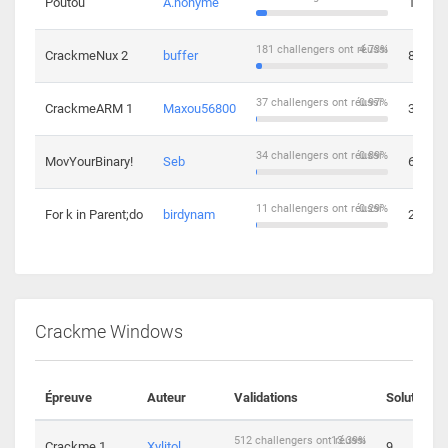
Poutou
A.nonyme
14
181 challengers ont réussi
4.73%
CrackmeNux 2
buffer
8
37 challengers ont réussi
0.97%
CrackmeARM 1
Maxou56800
3
34 challengers ont réussi
0.89%
MovYourBinary!
Seb
6
11 challengers ont réussi
0.29%
For k in Parent;do
birdynam
2
Crackme Windows
Épreuve
Auteur
Validations
Solutions
512 challengers ont réussi
13.39%
Crackme 1
Xylitol
9