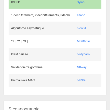
864 c
B933k
Sylan
408 c
1 déchiffrement, 2 déchiffrements, 3déchi...
ezano
146 c
Algorithme asymétrique
nico34
101 c
^1 || ^2 || ^3 || ....
M3nth0le
6 cha
C'est baissé
birdynam
392 c
Validation d'algorithme
N0way
271 c
Un mauvais MAC
bik3te
Steganographie