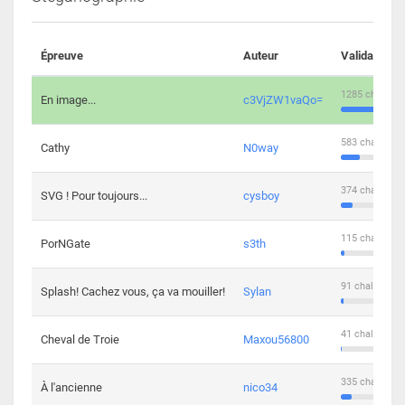
Épreuve
Auteur
Validations
1285 challeng
En image...
c3VjZW1vaQo=
583 challenge
Cathy
N0way
374 challenge
SVG ! Pour toujours...
cysboy
115 challenge
PorNGate
s3th
91 challengers
Splash! Cachez vous, ça va mouiller!
Sylan
41 challengers
Cheval de Troie
Maxou56800
335 challenge
À l'ancienne
nico34