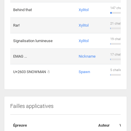
147 challenge
Behind that
Xylitol
21 challengers
Rar!
Xylitol
19 challengers
Signalisation lumineuse
Xylitol
17 challengers
EMAG ...
Nickname
5 challengers 
U+2603 SNOWMAN ☃
Spawn
Failles applicatives
Épreuve
Auteur
Valida