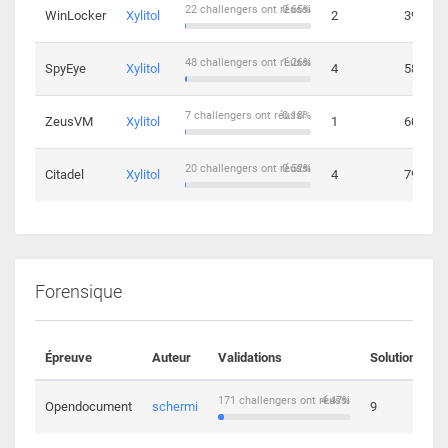
22 challengers ont réussi
0.65%
WinLocker
Xylitol
2
39
48 challengers ont réussi
1.26%
SpyEye
Xylitol
4
58
7 challengers ont réussi
0.18%
ZeusVM
Xylitol
1
60
20 challengers ont réussi
0.52%
Citadel
Xylitol
4
79
Forensique
Épreuve
Auteur
Validations
Solutions
171 challengers ont réussi
4.47%
Opendocument
schermi
9