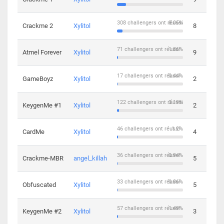
308 challengers ont réussi
8.05%
Crackme 2
Xylitol
8
71 challengers ont réussi
1.86%
Atmel Forever
Xylitol
9
17 challengers ont réussi
0.44%
GameBoyz
Xylitol
2
122 challengers ont réussi
3.19%
KeygenMe #1
Xylitol
2
46 challengers ont réussi
1.2%
CardMe
Xylitol
4
36 challengers ont réussi
0.94%
Crackme-MBR
angel_killah
5
33 challengers ont réussi
0.86%
Obfuscated
Xylitol
5
57 challengers ont réussi
1.49%
KeygenMe #2
Xylitol
3