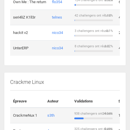
124 challengers ont réussi
3.32%
Own Me : The return
flo354
6
42 challengers ont réussi
1.12%
seri4liZ K1ll3r
telnes
4
3 challengers ont réussi
0.1%
hackit v2
nico34
2
8 challengers ont réussi
0.22%
UnterERP
nico34
4
Crackme Linux
Épreuve
Auteur
Validations
Soluti
938 challengers ont réussi
24.54%
CrackmeNux 1
s3th
14
325 challengers ont réussi
8.49%