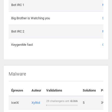
Bot IRC 1
Maxou
Big Brother is Watching you
Sopho
Bot IRC 2
Maxou
KeygenMe fast
Ge0
Malware
Épreuve
Auteur
Validations
Solutions
Points
29 challengers ont réussi
0.76%
IceIX
Xylitol
5
39