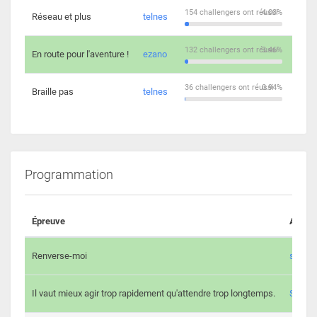
154 challengers ont réussi
4.03%
Réseau et plus
telnes
5
132 challengers ont réussi
3.46%
En route pour l'aventure !
ezano
4
36 challengers ont réussi
0.94%
Braille pas
telnes
8
Programmation
Épreuve
Auteur
Renverse-moi
s3th
Il vaut mieux agir trop rapidement qu'attendre trop longtemps.
Spl3en