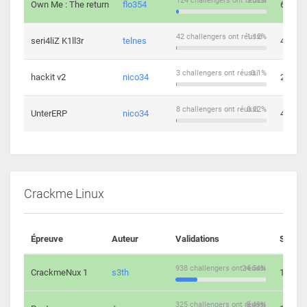
124 challengers ont réussi
3.32%
Own Me : The return
flo354
6
42 challengers ont réussi
1.12%
seri4liZ K1ll3r
telnes
4
3 challengers ont réussi
0.1%
hackit v2
nico34
2
8 challengers ont réussi
0.22%
UnterERP
nico34
4
Crackme Linux
Épreuve
Auteur
Validations
Soluti
938 challengers ont réussi
24.54%
CrackmeNux 1
s3th
14
325 challengers ont réussi
8.49%