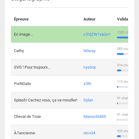
Épreuve
Auteur
Validations
1285 challeng
En image...
c3VjZW1vaQo=
583 challenge
Cathy
N0way
374 challenge
SVG ! Pour toujours...
cysboy
115 challenge
PorNGate
s3th
91 challengers
Splash! Cachez vous, ça va mouiller!
Sylan
41 challengers
Cheval de Troie
Maxou56800
335 challenge
À l'ancienne
nico34