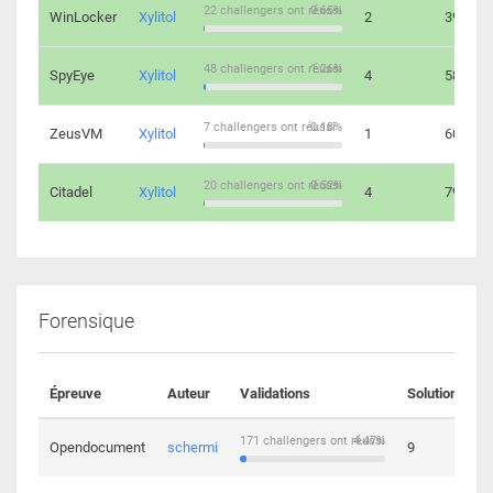
22 challengers ont réussi
0.65%
WinLocker
Xylitol
2
39
48 challengers ont réussi
1.26%
SpyEye
Xylitol
4
58
7 challengers ont réussi
0.18%
ZeusVM
Xylitol
1
60
20 challengers ont réussi
0.52%
Citadel
Xylitol
4
79
Forensique
Épreuve
Auteur
Validations
Solutions
171 challengers ont réussi
4.47%
Opendocument
schermi
9