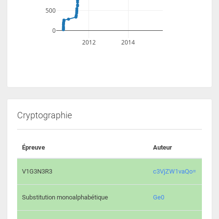
500
0
2012
2014
Cryptographie
Épreuve
Auteur
Vali
2193 
V1G3N3R3
c3VjZW1vaQo=
2041 
Substitution monoalphabétique
Ge0