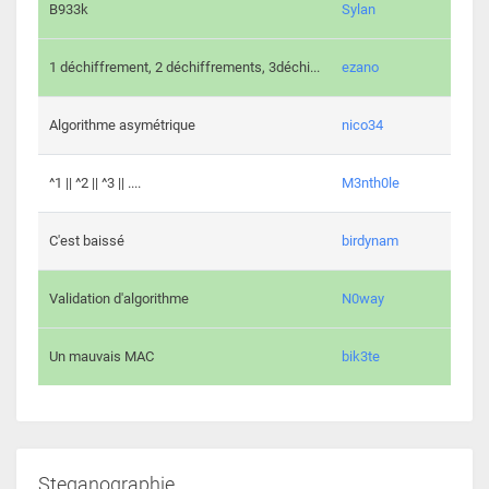
864 c
B933k
Sylan
408 c
1 déchiffrement, 2 déchiffrements, 3déchi...
ezano
146 c
Algorithme asymétrique
nico34
101 c
^1 || ^2 || ^3 || ....
M3nth0le
6 cha
C'est baissé
birdynam
392 c
Validation d'algorithme
N0way
271 c
Un mauvais MAC
bik3te
Steganographie