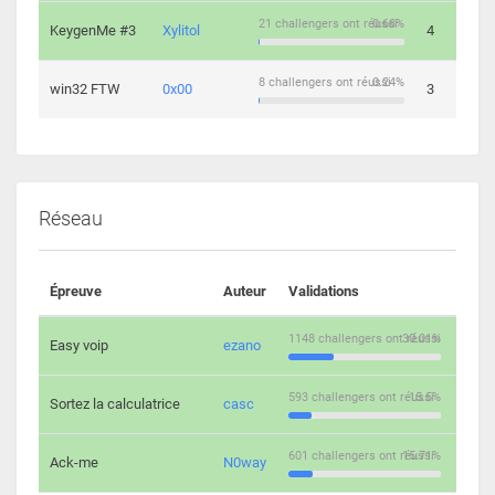
21 challengers ont réussi
0.68%
KeygenMe #3
Xylitol
4
8 challengers ont réussi
0.24%
win32 FTW
0x00
3
Réseau
Épreuve
Auteur
Validations
Solu
1148 challengers ont réussi
30.01%
Easy voip
ezano
10
593 challengers ont réussi
15.5%
Sortez la calculatrice
casc
14
601 challengers ont réussi
15.71%
Ack-me
N0way
5