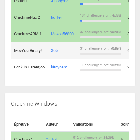
Poutou
A.nonyme
14
181 challengers ont réussi
4.73%
CrackmeNux 2
buffer
8
37 challengers ont réussi
0.97%
CrackmeARM 1
Maxou56800
3
34 challengers ont réussi
0.89%
MovYourBinary!
Seb
6
11 challengers ont réussi
0.29%
For k in Parent;do
birdynam
2
Crackme Windows
Épreuve
Auteur
Validations
Solutions
512 challengers ont réussi
13.39%
Crackme 1
Xylitol
9