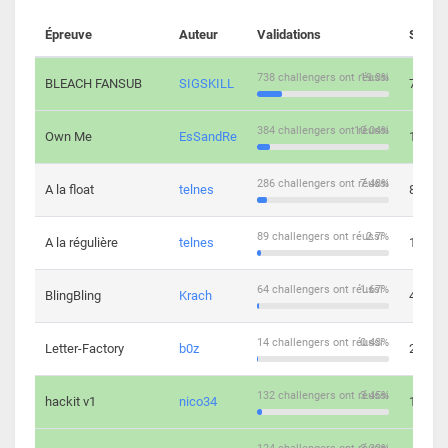
Épreuve
Auteur
Validations
Soluti
738 challengers ont réussi
19.3%
BLEACH FANSUB
SIGSKILL
7
384 challengers ont réussi
10.04%
Own Me
EsSandRe
13
286 challengers ont réussi
7.48%
A la float
telnes
8
89 challengers ont réussi
2.7%
A la régulière
telnes
10
64 challengers ont réussi
1.67%
BlingBling
Krach
4
14 challengers ont réussi
0.43%
Letter-Factory
b0z
2
132 challengers ont réussi
3.45%
hackit v1
nico34
12