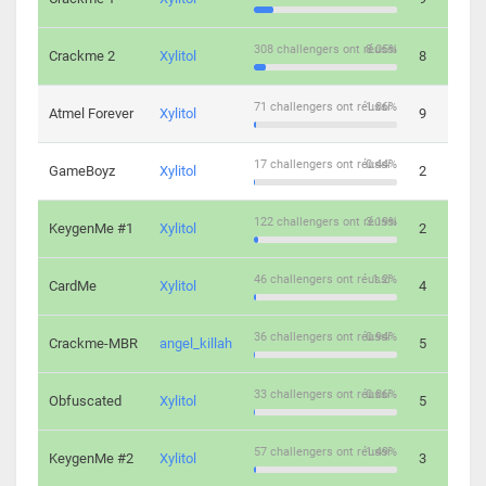
308 challengers ont réussi
8.05%
Crackme 2
Xylitol
8
71 challengers ont réussi
1.86%
Atmel Forever
Xylitol
9
17 challengers ont réussi
0.44%
GameBoyz
Xylitol
2
122 challengers ont réussi
3.19%
KeygenMe #1
Xylitol
2
46 challengers ont réussi
1.2%
CardMe
Xylitol
4
36 challengers ont réussi
0.94%
Crackme-MBR
angel_killah
5
33 challengers ont réussi
0.86%
Obfuscated
Xylitol
5
57 challengers ont réussi
1.49%
KeygenMe #2
Xylitol
3