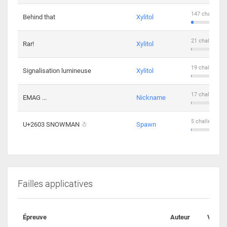
147 challenge
Behind that
Xylitol
21 challengers
Rar!
Xylitol
19 challengers
Signalisation lumineuse
Xylitol
17 challengers
EMAG ...
Nickname
5 challengers 
U+2603 SNOWMAN ☃
Spawn
Failles applicatives
Épreuve
Auteur
Valida